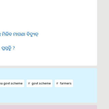
ତ ମିଳିବ ମାଗଣା ବିଦ୍ୟୁତ୍
ସ୍ତୁତି ?
ana govt scheme
govt scheme
farmers