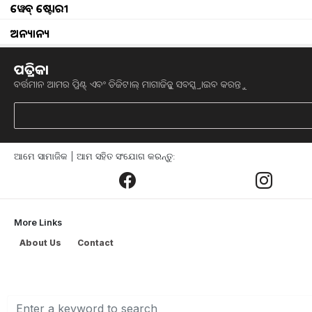
ସରକାରଙ୍କ ମାଧ୍ୟମରେ କୌଣସି ଗ୍ୟାରେଣ୍ଟି
ୱେବ୍ ଷ୍ଟୋରୀ
ଦେଶର କୋଟି କୋଟି ଚାଷୀଙ୍କ ପାଇଁ ଇ-କିସା
ଅନ୍ୟାନ୍ୟ
ଏବଂ ଉପଭୋକ୍ତା ବ୍ୟାପାର ମନ୍ତ୍ରୀ ପୀୟୁଷ ଗୋୟ
ପତ୍ରିକା
ବର୍ତ୍ତମାନ ଆମର ପ୍ରିଣ୍ଟ୍ ଏବଂ ଡିଜିଟାଲ୍ ମାଗାଜିନ୍କୁ ସବସ୍କ୍ରାଇବ କରନ୍ତୁ
ଏହି ଯୋଜନା ମାଧ୍ୟମରେ, ସଂରକ୍ଷଣ ଏବଂ ଅର୍
ହେବ l ଯାହା ମାଧ୍ୟମରେ ସେହି ସମସ୍ତ କ
l ଏହି ଯୋଜନା ଅଧୀନରେ କୃଷକମାନେ ଗୋଦ
ଇ-କିସାନ ଉପଜ ନିଧି ଯୋଜନାର ଲାଭ ଉଠାଉଥ
ଆମେ ସାମାଜିକ | ଆମ ସହିତ ସଂଯୋଗ କରନ୍ତୁ:
ଯଦି ଆପଣ ସମସ୍ତେ କୃଷକମାନେ ଇ-କିସାନ ଉପଜ
ଆପଣ ସମସ୍ତ କୃଷକଙ୍କୁ ଏହି ଯୋଜନା ଅଧୀନର
More Links
ଯୋଜନା ଅଧୀନରେ ଆବେଦନ କରନ୍ତି, ତେବେ ସମସ୍ତ 
About Us
Contact
ହାରରେ ଋଣ ପାଇପାରିବେ l ଏଥିପାଇଁ ସମସ୍ତ 
ୱେବସାଇଟକୁ ଯାଇ ଅନଲାଇନ୍ ଆବେଦନ ଫର୍ମ