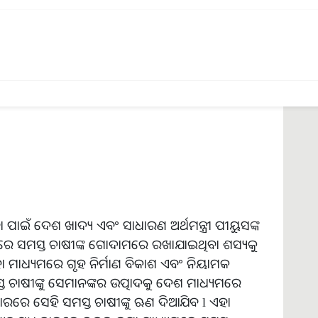
ପାଇଁ ଦେଶ ଖାଦ୍ୟ ଏବଂ ସାଧାରଣ ଅର୍ଥମନ୍ତ୍ରୀ ପୀୟୁସଙ୍କ
େ ସମସ୍ତ ଚାଷୀଙ୍କ ଗୋଦାମରେ ରଖାଯାଇଥିବା ଶସ୍ୟକୁ
ହା ମାଧ୍ୟମରେ ଗୃହ ନିର୍ମାଣ ବିକାଶ ଏବଂ ନିୟାମକ
ତ ଚାଷୀଙ୍କୁ ସେମାନଙ୍କର ଉତ୍ପାଦକୁ ଦେଶ ମାଧ୍ୟମରେ
ରେ ସେହି ସମସ୍ତ ଚାଷୀଙ୍କୁ ଋଣ ଦିଆଯିବ l ଏହା