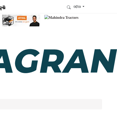
ଓଡ଼ିଆ
କୃଷି
ଆମେ ହ୍ବାଟ୍ସଆପ୍‌ରେ ଅଛୁ ! ଆମ ହ୍ବାଟ୍ସଆପ ଗ୍ରୁପରେ
ଯୋଗଦିଅନ୍ତୁ ଏବଂ ଆପଙ୍କୁ ଆବଶ୍ୟକ ହେଉଥିବା ସବୁ
ଗୁରୁତ୍ବପୂର୍ଣ୍ଣ ଅପଡେଟ୍‌ ପାଆନ୍ତୁ ପ୍ରତିଦିନ ।
ହ୍ବାଟ୍ସଆପରେ ଜଏନ କରନ୍ତୁ
ଆମ ନ୍ୟୁଜଲେଟରକୁ ସବସ୍କ୍ରାଇବ୍ କରନ୍ତୁ । ଆପଣ ଆପଣଙ୍କ
ଆଗ୍ରହ ଥିବା ଟପିକ୍‌ ବାଛିବେ ଏବଂ ଆମେ ଆପଣଙ୍କୁ ବଛା ବଛା
ନ୍ୟୁଜ ଓ ଆପଣଙ୍କ ପସନ୍ଦ ଅନୁଯାୟୀ ଲାଟେଷ୍ଟ ଅପଡେଟ୍‌
ପଠାଇଦେବୁ ।