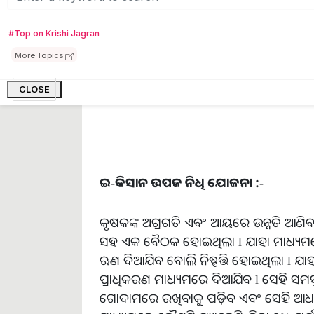
#Top on Krishi Jagran
More Topics
CLOSE
ଇ-କିସାନ ଉପଜ ନିଧି ଯୋଜନା :-
କୃଷକଙ୍କ ଅଗ୍ରଗତି ଏବଂ ଆୟରେ ଉନ୍ନତି ଆଣିବା 
ସହ ଏକ ବୈଠକ ହୋଇଥିଲା l ଯାହା ମାଧ୍ୟମର
ଋଣ ଦିଆଯିବ ବୋଲି ନିଷ୍ପତ୍ତି ହୋଇଥିଲା l ଯା
ପ୍ରାଧିକରଣ ମାଧ୍ୟମରେ ଦିଆଯିବ l ସେହି ସମସ୍
ଗୋଦାମରେ ରଖିବାକୁ ପଡ଼ିବ ଏବଂ ସେହି ଆଧାର