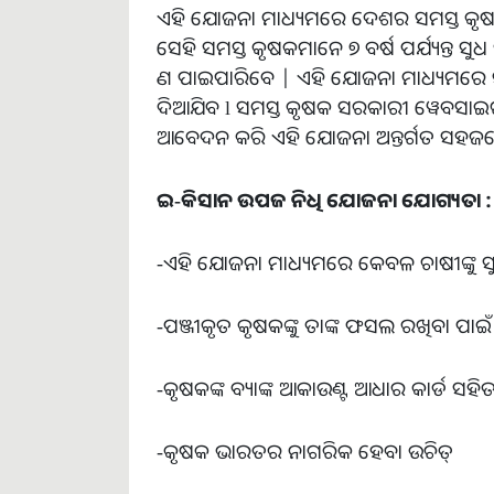
ଏହି ଯୋଜନା ମାଧ୍ୟମରେ ଦେଶର ସମସ୍ତ କୃଷକ
ସେହି ସମସ୍ତ କୃଷକମାନେ ୭ ବର୍ଷ ପର୍ଯ୍ୟନ୍ତ
ଣ ପାଇପାରିବେ | ଏହି ଯୋଜନା ମାଧ୍ୟମରେ 
ଦିଆଯିବ l ସମସ୍ତ କୃଷକ ସରକାରୀ ୱେବସାଇଟ୍
ଆବେଦନ କରି ଏହି ଯୋଜନା ଅନ୍ତର୍ଗତ ସହଜ
ଇ-କିସାନ ଉପଜ ନିଧି ଯୋଜନା ଯୋଗ୍ୟତା :
-ଏହି ଯୋଜନା ମାଧ୍ୟମରେ କେବଳ ଚାଷୀଙ୍କୁ ସ
-ପଞ୍ଜୀକୃତ କୃଷକଙ୍କୁ ତାଙ୍କ ଫସଲ ରଖିବା ପ
-କୃଷକଙ୍କ ବ୍ୟାଙ୍କ ଆକାଉଣ୍ଟ ଆଧାର କାର୍ଡ ସହିତ
-କୃଷକ ଭାରତର ନାଗରିକ ହେବା ଉଚିତ୍