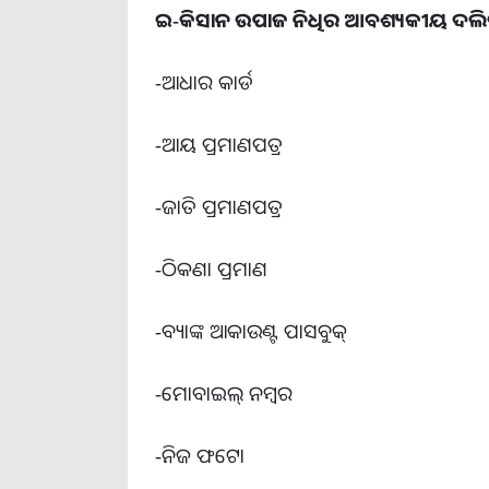
ଇ-କିସାନ ଉପାଜ ନିଧିର ଆବଶ୍ୟକୀୟ ଦଲି
-ଆଧାର କାର୍ଡ
-ଆୟ ପ୍ରମାଣପତ୍ର
-ଜାତି ପ୍ରମାଣପତ୍ର
-ଠିକଣା ପ୍ରମାଣ
-ବ୍ୟାଙ୍କ ଆକାଉଣ୍ଟ ପାସବୁକ୍
-ମୋବାଇଲ୍ ନମ୍ବର
-ନିଜ ଫଟୋ