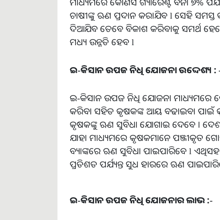
ମାଧ୍ୟମରେ କୌଣସି ଗ୍ୟାରେଣ୍ଟି ବିନା ୭% ପର୍ଯ
ଚାଷୀଙ୍କୁ ଋଣ ପ୍ରଦାନ କରାଯିବ l ସେହି ସମସ୍ତ 
ଦିଆଯିବ ତେବେ ବିକାଶ କରିବାକୁ ସମର୍ଥ ହେବେ 
ମଧ୍ୟ ଉନ୍ନତି ହେବ l
ଇ-କିସାନ ଉପଜ ନିଧି ଯୋଜନା ଉଦ୍ଦେଶ୍ୟ : 
ଇ-କିସାନ ଉପଜ ନିଧି ଯୋଜନା ମାଧ୍ୟମରେ ଦେଶ
କରିବା ସହିତ କୃଷକଙ୍କ ଆୟ ବଢାଇବା ପାଇଁ କୃ
କୃଷକଙ୍କୁ ଋଣ ସୁବିଧା ଯୋଗାଇ ଦେବେ । ଦେଶ ପା
ଯାହା ମାଧ୍ୟମରେ କୃଷକମାନେ ପଞ୍ଜୀକୃତ ଗ
ବ୍ୟାଙ୍କରେ ଋଣ ସୁବିଧା ପାଇପାରିବେ l ଏଥିସ
ପ୍ରତିଶତ ପର୍ଯ୍ୟନ୍ତ ସୁଧ ହାରରେ ଋଣ ପାଇପାରି
ଇ-କିସାନ ଉପଜ ନିଧି ଯୋଜନାର ଲାଭ :-