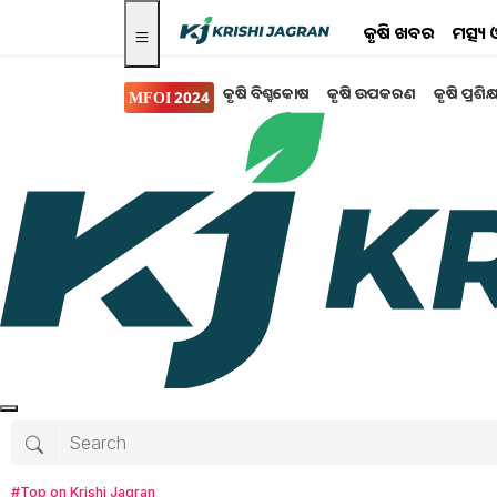
କୃଷି ଖବର
ମତ୍ସ୍
କୃଷି ବିଶ୍ବକୋଷ
କୃଷି ଉପକରଣ
କୃଷି ପ୍ରଶିକ
MFOI 2024
ସରକାରୀ ସ୍କିମ
E-Kisan Upaj Nidhi 
ହେବ ଋଣ
ଏହି ଯୋଜନା ଅଧୀନରେ ସହଜରେ ଲାଭ ପାଇପାରିବେ .
Tanushree Mahapatra
Tuesday, 09 Ap
#Top on Krishi Jagran