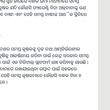
୍ୟନ୍ତ ସୁଧ ହାରରେ ବନ୍ଧକ ଜମା ମାଧ୍ୟମରେ ସମସ୍ତ
କୃଷକ ଯଦି କୌଣସି ଗ୍ୟାରେଣ୍ଟି ବିନା ଆନ୍ନଦାତାଙ୍କୁ ଋଣ
ଚାଷୀ ଏବଂ ସେହି ସମସ୍ତ ଚାଷୀଙ୍କ ଆର୍ଥିକ ସ୍ଥିତିରେ
-
ର ସମସ୍ତ କୃଷକଙ୍କୁ ଦୃଢ ତଥା ଆତ୍ମନିର୍ଭରଶୀଳ
ଷିକୁ ଆକର୍ଷଣୀୟ କରିବା ପାଇଁ କେନ୍ଦ୍ର ସରକାର ସମସ୍ତ
ଇଁ ଏକ ଡିଜିଟାଲ୍ ପ୍ଲାଟଫର୍ମ ଲଞ୍ଚ କରିବାକୁ ଯାଉଛି l
ୋଦାମରେ ରଖାଯାଇଥିବା ଉତ୍ପାଦ ପାଇଁ ସହଜରେ
ହ ସେହି ସମସ୍ତ କୃଷକମାନେ କୌଣସି ବନ୍ଧକ ବିନା ୭
ବେ l