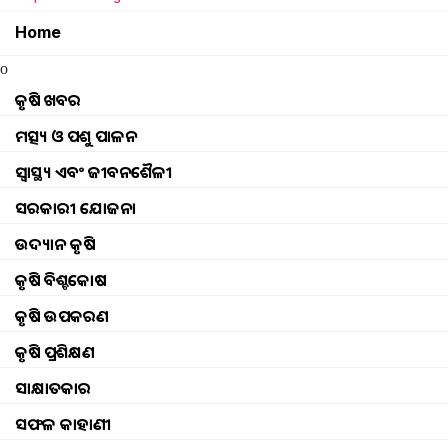
Home
o
କୃଷି ଖବର
ମତ୍ସ୍ୟ ଓ ପଶୁ ପାଳନ
ସ୍ୱାସ୍ଥ୍ୟ ଏବଂ ଜୀବନଶୈଳୀ
ସରକାରୀ ଯୋଜନା
ଉଦ୍ୟାନ କୃଷି
କୃଷି ବିଶ୍ବକୋଷ
କୃଷି ଉପକରଣ
କୃଷି ପ୍ରଶିକ୍ଷଣ
ସାକ୍ଷାତକାର
E-Kisan Upaj Nidhi Yojana
ସଫଳ କାହାଣୀ