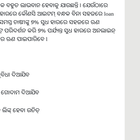
 ବହୁତ ଲାଭବାନ ହେବାକୁ ଯାଉଛନ୍ତି । ଯେଉଁଠାରେ
 ସୁଧ ହାରରେ କୌଣସି ଆଇଟମ୍ ବନ୍ଧକ ବିନା ସହଜରେ loan
ସମସ୍ତ ଚାଷୀଙ୍କୁ ୭% ସୁଧ ହାରରେ ସହଜରେ ଋଣ
 ପରିଦର୍ଶନ କରି ୭% ପର୍ଯ୍ୟନ୍ତ ସୁଧ ହାରରେ ଅନଲାଇନ୍
ରେ ଋଣ ପାଇପାରିବେ l
ୁବିଧା ଦିଆଯିବ
ାଇଁ ଗୋଦାମ ଦିଆଯିବ
 ଲିଙ୍କ୍ ହେବା ଉଚିତ୍