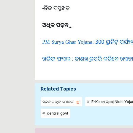
-ନିଜ ଦସ୍ତଖତ
ଅଧିକ ପଢ଼ନ୍ତୁ
PM Surya Ghar Yojana: 300 ୟୁନିଟ୍ ପର୍ଯ୍ୟନ୍
ଖରିଫ ଫସଲ : ଜାଣନ୍ତୁ କପରି କରିବେ ଖସଡା ପ୍ର
Related Topics
ସରକାରଙ୍କ ଯୋଜନା
E-Kisan Upaj Nidhi Yoj
central govt