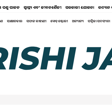
ୟ ଓ ପଶୁ ପାଳନ
ସ୍ୱାସ୍ଥ୍ୟ ଏବଂ ଜୀବନଶୈଳୀ
ସରକାରୀ ଯୋଜନା
ଉଦ୍ୟାନ 
୍ଷଣ
ସାକ୍ଷାତକାର
ସଫଳ କାହାଣୀ
ୱେବ୍ ଷ୍ଟୋରୀ
ଅନ୍ୟାନ୍ୟ
ପତ୍ରିକା ସଦସ୍ୟତା
Yojana: ୭% ସୁଧରେ ଉପଲବ୍ଧ
.....
ril 2024 02:17 PM