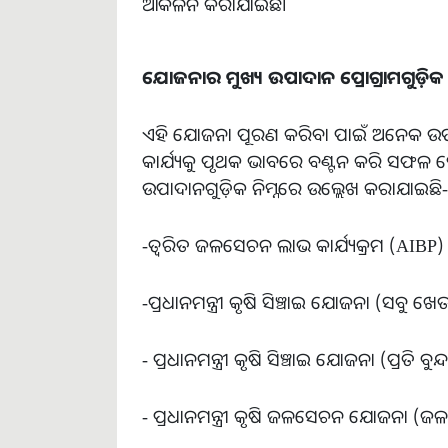
ଆକଳନ କରାଯାଇଛି।
ଯୋଜନାର
ମୁଖ୍ୟ
ଉପାଦାନ
ପ୍ରୋଗ୍ରାମଗୁଡ଼ିକ
ଏହି ଯୋଜନା ପୂରଣ କରିବା ପାଇଁ ଅନେକ ଉପା
କାର୍ଯ୍ୟକୁ ପୃଥକ ଭାବରେ ବଣ୍ଟନ କରି ସଫଳ ହେ
ଉପାଦାନଗୁଡ଼ିକ ନିମ୍ନରେ ଉଲ୍ଲେଖ କରାଯାଇଛି-
-ତ୍ୱରିତ ଜଳସେଚନ ଲାଭ କାର୍ଯ୍ୟକ୍ରମ (AIBP)
-ପ୍ରଧାନମନ୍ତ୍ରୀ କୃଷି ସିଞ୍ଚାଇ ଯୋଜନା (ସବୁ ଖ
- ପ୍ରଧାନମନ୍ତ୍ରୀ କୃଷି ସିଞ୍ଚାଇ ଯୋଜନା (ପ୍ରତି ବ
- ପ୍ରଧାନମନ୍ତ୍ରୀ କୃଷି ଜଳସେଚନ ଯୋଜନା (