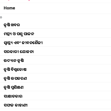
Home
o
କୃଷି ଖବର
ମତ୍ସ୍ୟ ଓ ପଶୁ ପାଳନ
ସ୍ୱାସ୍ଥ୍ୟ ଏବଂ ଜୀବନଶୈଳୀ
ସରକାରୀ ଯୋଜନା
ଉଦ୍ୟାନ କୃଷି
କୃଷି ବିଶ୍ବକୋଷ
କୃଷି ଉପକରଣ
କୃଷି ପ୍ରଶିକ୍ଷଣ
ସାକ୍ଷାତକାର
ସଫଳ କାହାଣୀ