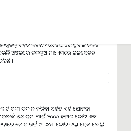
ିଙ୍କଲର ଏବଂ ଡ୍ରପ୍ ଜଳସେଚନ ପାଇଁ ସମ୍ପୂର୍ଣ୍ଣ ପ୍ରସ୍ତୁତ
୍ୱାରା ୪୦ ରୁ ୫୦ ପ୍ରତିଶତ ଜଳ ସଞ୍ଚୟ କରିବା ସମ୍ଭବ
ୁଡ଼ିକୁ ଚିହ୍ନଟ କରିଛନ୍ତି ଯେଉଁଠାରେ ଭୂତଳ ଜଳର
ଏ । ଏଭଳି ଅଞ୍ଚଳରେ ନଳକୂଅ ମାଧ୍ୟମରେ ଜଳସେଚନ
ହିଛି ।
ଟି ଟଙ୍କା ପ୍ରଦାନ କରିବା ସହିତ ଏହି ଯୋଜନା
େ ପରବର୍ତ୍ତୀ ଯୋଜନା ପାଇଁ ୨୦୦୦ ହଜାର କୋଟି ଏବଂ
ୋଜନାରେ ମୋଟ ଖର୍ଚ୍ଚ ୯୩,୦୬୮ କୋଟି ଟଙ୍କା ହେବ ବୋଲି