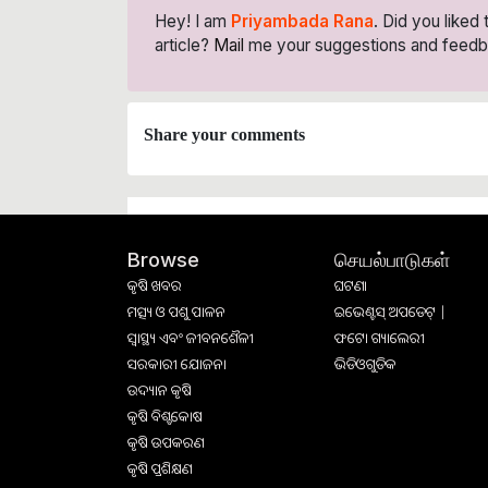
Hey! I am
Priyambada Rana
. Did you liked
article?
Mail
me your suggestions and feedb
Share your comments
செயல்பாடுகள்
Browse
କୃଷି ଖବର
ଘଟଣା
ମତ୍ସ୍ୟ ଓ ପଶୁ ପାଳନ
ଇଭେଣ୍ଟସ୍ ଅପଡେଟ୍ |
ସ୍ୱାସ୍ଥ୍ୟ ଏବଂ ଜୀବନଶୈଳୀ
ଫଟୋ ଗ୍ୟାଲେରୀ
ସରକାରୀ ଯୋଜନା
ଭିଡିଓଗୁଡିକ
ଉଦ୍ୟାନ କୃଷି
କୃଷି ବିଶ୍ବକୋଷ
କୃଷି ଉପକରଣ
କୃଷି ପ୍ରଶିକ୍ଷଣ