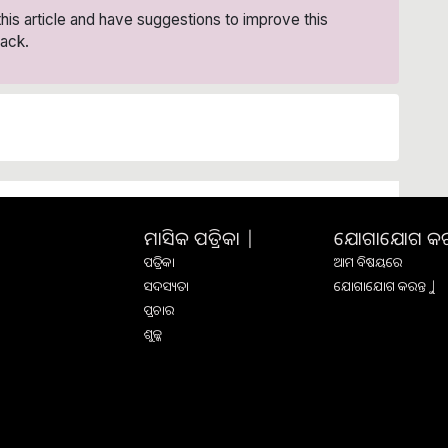
 this article and have suggestions to improve this
ack.
ମାସିକ ପତ୍ରିକା |
ଯୋଗାଯୋଗ କରନ୍
ପତ୍ରିକା
ଆମ ବିଷୟରେ
ସଦସ୍ୟତା
ଯୋଗାଯୋଗ କରନ୍ତୁ |
ପ୍ରଚାର
ଶୁଳ୍କ