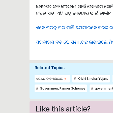
କ୍ଷେତରେ ଜଳ ସଂରକ୍ଷଣ ପାଇଁ ପୋଖରୀ ଖୋଳିବା,
ଉଚିତ ଏବଂ ଏହି ସବୁ ବ୍ୟବହାର ପାଇଁ ତାଲିମ 
ଏବେ ଘରକୁ ଘର ପାଣି ଯୋଗାଇବେ ସରକାର
ସରକାରଙ୍କ ବଡ଼ ଘୋଷଣା ,ଗଛ ଲଗାଇଲେ ମିଳିବ
Related Topics
ସରକାରଙ୍କ ଯୋଜନା
Krishi Sinchai Yojana
Government Farmer Schemes
governmen
Like this article?