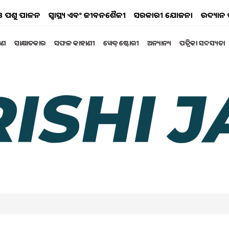
ୟ ଓ ପଶୁ ପାଳନ
ସ୍ୱାସ୍ଥ୍ୟ ଏବଂ ଜୀବନଶୈଳୀ
ସରକାରୀ ଯୋଜନା
ଉଦ୍ୟାନ 
୍ଷଣ
ସାକ୍ଷାତକାର
ସଫଳ କାହାଣୀ
ୱେବ୍ ଷ୍ଟୋରୀ
ଅନ୍ୟାନ୍ୟ
ପତ୍ରିକା ସଦସ୍ୟତା
ୃଷି ସିଞ୍ଚାଇ ଯୋଜନାର ଅବଧି,
 ଲାଭ...
ୀ କୃଷି ସିଞ୍ଚାଇ ଯୋଜନାର ସମୟ ସୀମା କେନ୍ଦ୍ର କ୍ୟାବିନେଟ ଦ୍ୱାରା
ନ୍ତ କାର୍ଯ୍ୟକ୍ଷମ ରହିବ । ଭାରତର ପ୍ରଧାନମନ୍ତ୍ରୀ କୃଷି ସିଞ୍ଚାଇ
ଚାଷଜମିରେ ଜଳ ଉପଲବ୍ଧ କରାଇବା।
3 01:00 PM