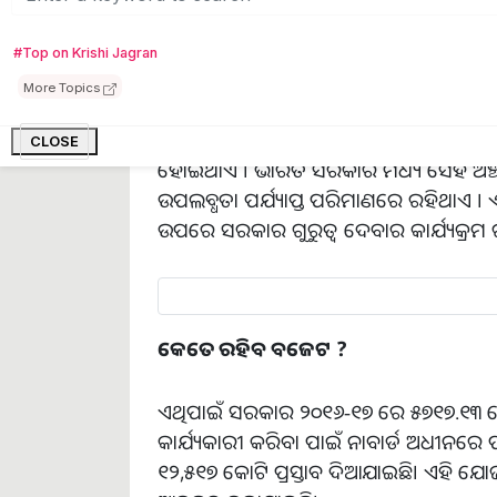
ଯୋଜନାର
ମୂଳ
ଲକ୍ଷ୍ୟ
:
#Top on Krishi Jagran
More Topics
ଏହି ଯୋଜନାର ମୂଳ ଲକ୍ଷ୍ୟ ହେଉଛି କୃଷକଙ୍କୁ ସ୍ପ୍ର
କରିବା ।ଏହି ପଦ୍ଧତି ସହିତ ଜଳସେଚନ କରିବା ଦ
CLOSE
ହୋଇଥାଏ । ଭାରତ ସରକାର ମଧ୍ୟ ସେହି ଅଞ୍ଚଳଗ
ଉପଲବ୍ଧତା ପର୍ଯ୍ୟାପ୍ତ ପରିମାଣରେ ରହିଥା
ଉପରେ ସରକାର ଗୁରୁତ୍ୱ ଦେବାର କାର୍ଯ୍ୟକ୍ରମ ର
କେତେ ରହିବ ବଜେଟ
?
ଏଥିପାଇଁ ସରକାର ୨୦୧୬-୧୭ ରେ ୫୭୧୭.୧୩ କୋ
କାର୍ଯ୍ୟକାରୀ କରିବା ପାଇଁ ନାବାର୍ଡ ଅଧୀନର
୧୨,୫୧୭ କୋଟି ପ୍ରସ୍ତାବ ଦିଆଯାଇଛି। ଏହି ଯ