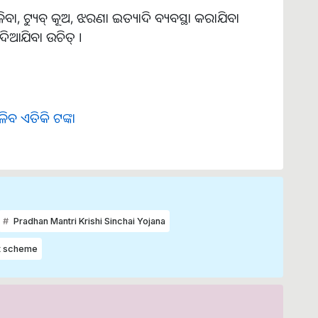
 ଟ୍ୟୁବ୍ କୂଅ, ଝରଣା ଇତ୍ୟାଦି ବ୍ୟବସ୍ଥା କରାଯିବା
ଦିଆଯିବା ଉଚିତ୍ ।
 ଏତିକି ଟଙ୍କା
Pradhan Mantri Krishi Sinchai Yojana
t scheme