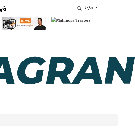
ଓଡ଼ିଆ
କୃଷି
ଆମେ ହ୍ବାଟ୍ସଆପ୍‌ରେ ଅଛୁ ! ଆମ ହ୍ବାଟ୍ସଆପ ଗ୍ରୁପରେ
ଯୋଗଦିଅନ୍ତୁ ଏବଂ ଆପଙ୍କୁ ଆବଶ୍ୟକ ହେଉଥିବା ସବୁ
ଗୁରୁତ୍ବପୂର୍ଣ୍ଣ ଅପଡେଟ୍‌ ପାଆନ୍ତୁ ପ୍ରତିଦିନ ।
ହ୍ବାଟ୍ସଆପରେ ଜଏନ କରନ୍ତୁ
ଆମ ନ୍ୟୁଜଲେଟରକୁ ସବସ୍କ୍ରାଇବ୍ କରନ୍ତୁ । ଆପଣ ଆପଣଙ୍କ
ଆଗ୍ରହ ଥିବା ଟପିକ୍‌ ବାଛିବେ ଏବଂ ଆମେ ଆପଣଙ୍କୁ ବଛା ବଛା
ନ୍ୟୁଜ ଓ ଆପଣଙ୍କ ପସନ୍ଦ ଅନୁଯାୟୀ ଲାଟେଷ୍ଟ ଅପଡେଟ୍‌
ପଠାଇଦେବୁ ।