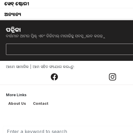
Pradhanmantri Krishi
ୱେବ୍ ଷ୍ଟୋରୀ
ଅନ୍ୟାନ୍ୟ
୧୫ ଡିସେମ୍ବର ୨୦୨୧ରେ ଆରମ୍ଭ ହୋଇଥିବା ପ୍ରଧା
କ୍ୟାବିନେଟ ଦ୍ୱାରା ବୃଦ୍ଧି କରାଯାଇଥିଲା। ବର୍ତ୍ତ
ପତ୍ରିକା
ଭାରତର ପ୍ରଧାନମନ୍ତ୍ରୀ କୃଷି ସିଞ୍ଚାଇ ଯୋଜ
ବର୍ତ୍ତମାନ ଆମର ପ୍ରିଣ୍ଟ୍ ଏବଂ ଡିଜିଟାଲ୍ ମାଗାଜିନ୍କୁ ସବସ୍କ୍ରାଇବ କରନ୍ତୁ
ଜଳ ଉପଲବ୍ଧ କରାଇବା। ବର୍ତ୍ତମାନ ଏହି ଯୋଜନା
ଗ୍ରାମ୍ୟ ଉନ୍ନୟନ ମନ୍ତ୍ରଣାଳୟ ଏବଂ ଜଳ ଶକ୍ତି 
ସେମାନଙ୍କ ମାଧ୍ୟମରେ ହିଁ ଭାରତର ସମସ୍ତ ଜି
ଅଭ୍ୟାସ ଆରମ୍ଭ କରାଯାଇଥିଲା।
ଆମେ ସାମାଜିକ | ଆମ ସହିତ ସଂଯୋଗ କରନ୍ତୁ:
କିପରି ହୋଇଥାଏ ଏହାର କାର୍ଯ୍ୟାନ୍ୱୟନ
?
More Links
ଏହି କାର୍ଯ୍ୟ ସମାପ୍ତ କରିବାକୁ ସରକାର ସମସ୍ତ ସ
About Us
Contact
ନୂତନ କୂଅ ନିର୍ମାଣ, ପୁରୁଣା କିମ୍ବା ଶୁଖିଲା ଜଳ 
ଦିଆଯିବ, ଜଳ ଉତ୍ସ ବୃଦ୍ଧି ପାଇଁ ସଚେତନତା ସୃ
ଅନ୍ତର୍ଭୁକ୍ତ କରାଯାଇଛି ।