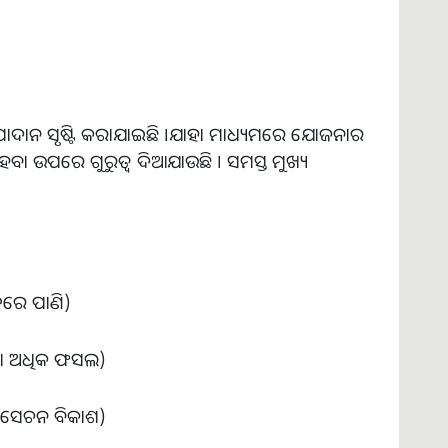
ଦାନ ସୃଷ୍ଟି କରାଯାଇଛି ।ଯାହା ମାଧ୍ୟମରେ ଯୋଜନାର
ବା ଉପରେ ଗୁରୁତ୍ୱ ଦିଆଯାଉଛି । ସମସ୍ତ ମୁଖ୍ୟ
େତରେ ପାଣି)
ୁନ୍ଦା ଅଧିକ ଫସଲ)
ଜଳସେଚନ ବିକାଶ)