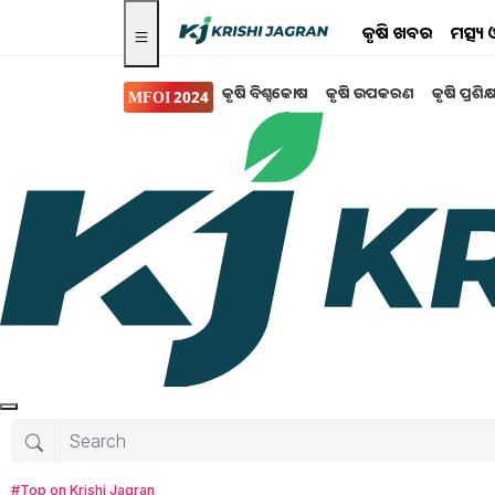
କୃଷି ଖବର
ମତ୍ସ୍
କୃଷି ବିଶ୍ବକୋଷ
କୃଷି ଉପକରଣ
କୃଷି ପ୍ରଶିକ
MFOI 2024
ସରକାରୀ ସ୍କିମ
ବଢ଼ିଲା ପ୍ରଧାନମନ୍ତ୍ରୀ କ
ଜାଣନ୍ତୁ କିପରି ଉଠାଇବେ
୧୫ ଡିସେମ୍ବର ୨୦୨୧ରେ ଆରମ୍ଭ ହୋଇଥିବା ପ୍ରଧାନମନ୍ତ୍ର
ବୃଦ୍ଧି କରାଯାଇଥିଲା। ବର୍ତ୍ତମାନ ଏହି ଯୋଜନା ୨୦୨୬ ପର୍ଯ୍ୟ
ଯୋଜନାର ମୂଳ ଉଦ୍ଦେଶ୍ୟ ହେଉଛି ଭାରତର ସମସ୍ତ 
Priyambada Rana
Friday, 07 April 202
#Top on Krishi Jagran