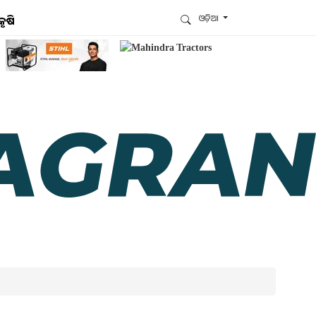
ଓଡ଼ିଆ
କୃଷି
ଆମେ ହ୍ବାଟ୍ସଆପ୍‌ରେ ଅଛୁ ! ଆମ ହ୍ବାଟ୍ସଆପ ଗ୍ରୁପରେ
ଯୋଗଦିଅନ୍ତୁ ଏବଂ ଆପଙ୍କୁ ଆବଶ୍ୟକ ହେଉଥିବା ସବୁ
ଗୁରୁତ୍ବପୂର୍ଣ୍ଣ ଅପଡେଟ୍‌ ପାଆନ୍ତୁ ପ୍ରତିଦିନ ।
ହ୍ବାଟ୍ସଆପରେ ଜଏନ କରନ୍ତୁ
ଆମ ନ୍ୟୁଜଲେଟରକୁ ସବସ୍କ୍ରାଇବ୍ କରନ୍ତୁ । ଆପଣ ଆପଣଙ୍କ
ଆଗ୍ରହ ଥିବା ଟପିକ୍‌ ବାଛିବେ ଏବଂ ଆମେ ଆପଣଙ୍କୁ ବଛା ବଛା
ନ୍ୟୁଜ ଓ ଆପଣଙ୍କ ପସନ୍ଦ ଅନୁଯାୟୀ ଲାଟେଷ୍ଟ ଅପଡେଟ୍‌
ପଠାଇଦେବୁ ।