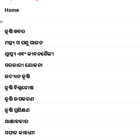
Home
Sudesna Nayak
Saturday, 03 June 202
o
କୃଷି ଖବର
ମତ୍ସ୍ୟ ଓ ପଶୁ ପାଳନ
ସ୍ୱାସ୍ଥ୍ୟ ଏବଂ ଜୀବନଶୈଳୀ
ସରକାରୀ ଯୋଜନା
ଉଦ୍ୟାନ କୃଷି
କୃଷି ବିଶ୍ବକୋଷ
କୃଷି ଉପକରଣ
କୃଷି ପ୍ରଶିକ୍ଷଣ
ସାକ୍ଷାତକାର
ସଫଳ କାହାଣୀ