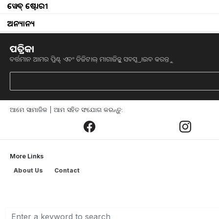
ୱେବ୍ ଷ୍ଟୋରୀ
ଅନ୍ୟାନ୍ୟ
High cholesterol signs in fing
ପତ୍ରିକା
ଶରୀରରେ ହାଇକୋଲେଷ୍ଟ୍ରଲ୍ର (High choleste
ବର୍ତ୍ତମାନ ଆମର ପ୍ରିଣ୍ଟ୍ ଏବଂ ଡିଜିଟାଲ୍ ମାଗାଜିନ୍କୁ ସବସ୍କ୍ରାଇବ କରନ୍ତୁ
କରିବା ପରି | ଏଭଳି ପରିସ୍ଥିତିରେ କୋଲେଷ୍ଟ୍ର
ନିୟମିତ ଖାଇବା ପିଇବାରେ ଅବହେଳା କରିବା ଦ୍
ହାଇ ବ୍ଲଡ ପ୍ରେସର (blood pressure),ହାର୍ଟ 
ସମସ୍ୟାମାନ ଦେଖା ଦେଇଥାଏ | ଏହି ଲକ୍ଷଣଗୁଡ଼
ଆମେ ସାମାଜିକ | ଆମ ସହିତ ସଂଯୋଗ କରନ୍ତୁ:
ସୃଷ୍ଟି ହେଉଥିବା ସମସ୍ୟାକୁ ହ୍ରାସ କରିପାରିବେ 
ହାତରେ ଦେଖାଦେଇଥାଏ ଏହି ସବୁ 
More Links
ହାଇ କୋଲେଷ୍ଟ୍ରଲ (High cholesterol)କାର
About Us
Contact
ନଥାଏ, ଯାହାଫଳରେ ହାତ
(hand)
ରେ ରକ୍ତ 
ହାତରେ ଦରଜ ଅନୁଭବ ହୁଏ । ଏହାକୁ ଅବହେଲା ନ