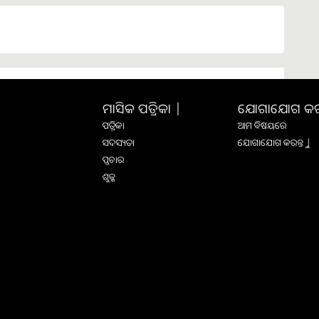
ମାସିକ ପତ୍ରିକା |
ଯୋଗାଯୋଗ କରନ୍
ପତ୍ରିକା
ଆମ ବିଷୟରେ
ସଦସ୍ୟତା
ଯୋଗାଯୋଗ କରନ୍ତୁ |
ପ୍ରଚାର
ଶୁଳ୍କ