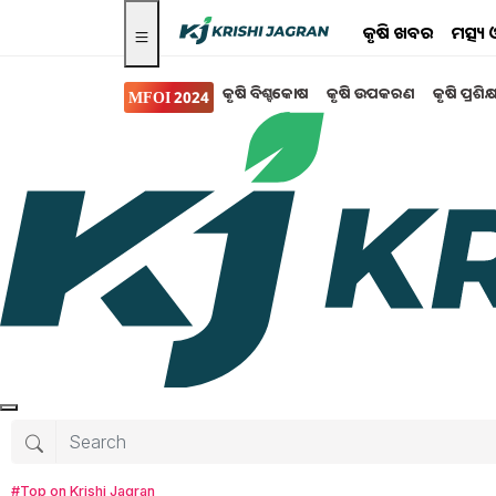
କୃଷି ଖବର
ମତ୍ସ୍
କୃଷି ବିଶ୍ବକୋଷ
କୃଷି ଉପକରଣ
କୃଷି ପ୍ରଶିକ
MFOI 2024
ସ୍ୱାସ୍ଥ୍ୟ ଏବଂ ଜୀବନଶୈଳୀ
ହାଇକୋଲେଷ୍ଟ୍ରଲ କାରଣ
ସମସ୍ୟା....
ଶରୀରରେ ହାଇକୋଲେଷ୍ଟ୍ରଲ୍ର ସମସ୍ୟା ଅନେକ ସାଂଘାତିକ
କୋଲେଷ୍ଟ୍ରଲ ନିୟନ୍ତ୍ରଣ କରିବା ଅତ୍ୟନ୍ତ ଜରୁରୀ ଅଟ
କୋଲେଷ୍ଟ୍ରଲ୍ର ପରିମାଣ ବୃଦ୍ଧି ହେତୁ ଶରୀରରେ ହାଇ ବ
ଦେଇଥାଏ | ଏହି ଲକ୍ଷଣଗୁଡ଼ିକୁ ଠିକ୍ ସମୟରେ ଚିହ୍ନି, ଆ
କରିପାରିବେ |
#Top on Krishi Jagran