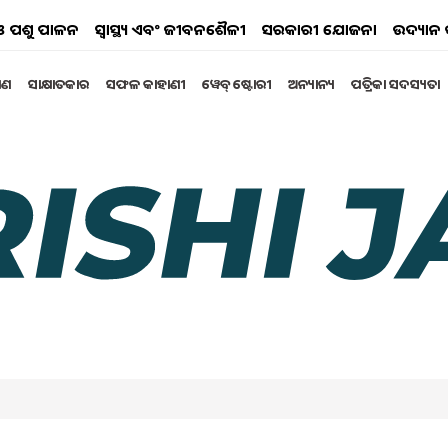
ୟ ଓ ପଶୁ ପାଳନ
ସ୍ୱାସ୍ଥ୍ୟ ଏବଂ ଜୀବନଶୈଳୀ
ସରକାରୀ ଯୋଜନା
ଉଦ୍ୟାନ 
୍ଷଣ
ସାକ୍ଷାତକାର
ସଫଳ କାହାଣୀ
ୱେବ୍ ଷ୍ଟୋରୀ
ଅନ୍ୟାନ୍ୟ
ପତ୍ରିକା ସଦସ୍ୟତା
ରୁ ଶରୀରରେ ଦେଖାଦିଏ ଏହି
 ରୋଗକୁ ନିମନ୍ତ୍ରଣ କରିବା ପରି | ଏଭଳି ପରିସ୍ଥିତିରେ
େ । ଆମେ ନିୟମିତ ଖାଇବା ପିଇବାରେ ଅବହେଳା କରିବା ଦ୍ୱାରା
୍ଲଡ ପ୍ରେସର ,ହାର୍ଟ ଆଟାକ୍ , ଏବଂ ମଧୁମେହ ପରି ସମସ୍ୟାମାନ ଦେଖା
ପଣ କୋଲେଷ୍ଟ୍ରଲ ଦ୍ବାରା ସୃଷ୍ଟି ହେଉଥିବା ସମସ୍ୟାକୁ ହ୍ରାସ