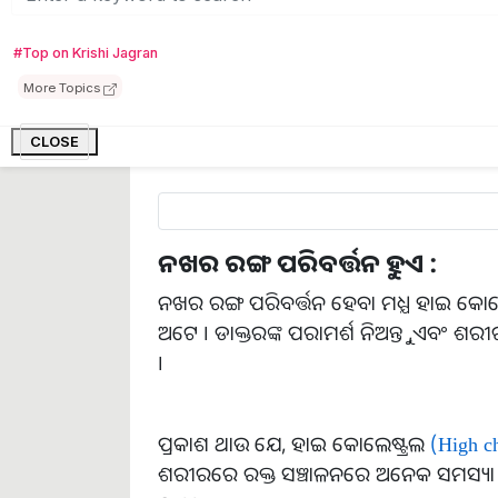
ଆଙ୍ଗୁଠିରେ ଯନ୍ତ୍ରଣା ଅନୁଭବ ହୁଏ :
ଯଦି ଆପଣଙ୍କର ହାଇ କୋଲେଷ୍ଟ୍ରଲ (High cho
#Top on Krishi Jagran
ଆଙ୍ଗୁଠିରେ ବହୁତ ଯନ୍ତ୍ରଣା ଅନୁଭବ କରିପାରନ୍
More Topics
କୋଲେଷ୍ଟ୍ରଲ ଜମା ହେବା ଆରମ୍ଭ କରେ, ଯେଉଁ 
କରନ୍ତି, ତେବେ ଆପଣ ଯନ୍ତ୍ରଣା ଅନୁଭବ କରିପାରନ
CLOSE
ନଖର ରଙ୍ଗ ପରିବର୍ତ୍ତନ ହୁଏ :
ନଖର ରଙ୍ଗ ପରିବର୍ତ୍ତନ ହେବା ମଧ୍ଯ ହାଇ କୋଲେ
ଅଟେ । ଡାକ୍ତରଙ୍କ ପରାମର୍ଶ ନିଅନ୍ତୁ ,ଏବଂ ଶ
।
ପ୍ରକାଶ ଥାଉ ଯେ, ହାଇ କୋଲେଷ୍ଟ୍ରଲ
(High ch
ଶରୀରରେ ରକ୍ତ ସଞ୍ଚାଳନରେ ଅନେକ ସମସ୍ୟା 