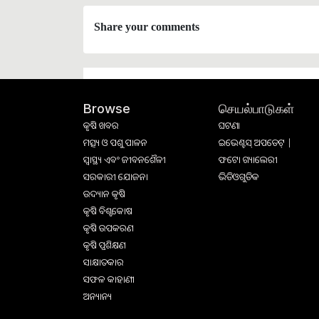
Share your comments
செயல்பாடுகள்
Browse
କୃଷି ଖବର
ଘଟଣା
ମତ୍ସ୍ୟ ଓ ପଶୁ ପାଳନ
ଇଭେଣ୍ଟସ୍ ଅପଡେଟ୍ |
ସ୍ୱାସ୍ଥ୍ୟ ଏବଂ ଜୀବନଶୈଳୀ
ଫଟୋ ଗ୍ୟାଲେରୀ
ସରକାରୀ ଯୋଜନା
ଭିଡିଓଗୁଡିକ
ଉଦ୍ୟାନ କୃଷି
କୃଷି ବିଶ୍ବକୋଷ
କୃଷି ଉପକରଣ
କୃଷି ପ୍ରଶିକ୍ଷଣ
ସାକ୍ଷାତକାର
ସଫଳ କାହାଣୀ
ଅନ୍ୟାନ୍ୟ