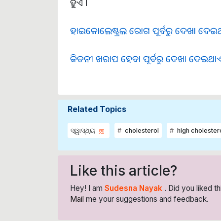
ହୁଏ ।
ହାଇକୋଲେଷ୍ଟ୍ରଲ ରୋଗ ପୂର୍ବରୁ ଦେଖା ଦେଇଥା
କିଡନୀ ଖରାପ ହେବା ପୂର୍ବରୁ ଦେଖା ଦେଇଥାଏ ଏ
Related Topics
ସ୍ୱାସ୍ଥ୍ୟ
cholesterol
high cholester
Like this article?
Hey! I am
Sudesna Nayak
. Did you liked t
Mail
me your suggestions and feedback.