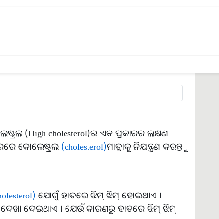
lesterol) ସମସ୍ୟା ଅଛି, ତେବେ ଏହି ଅବସ୍ଥାରେ ଆପଣଙ୍କ
ତି | ବାସ୍ତବରେ, କୋଲେଷ୍ଟ୍ରଲରେ ଆଙ୍ଗୁଠିର ଧମନୀରେ
କାରଣରୁ ଯଦି ଆପଣ ଆଙ୍ଗୁଠିର ଏହି ଅଂଶକୁ ସ୍ପର୍ଶ
୍ତି ।
ଷ୍ଟ୍ରଲ (High cholesterol)ର ଏକ ପ୍ରକାରର ଲକ୍ଷଣ
ରୀରରେ କୋଲେଷ୍ଟ୍ରଲ
(cholesterol)
ମାତ୍ରାକୁ ନିୟନ୍ତ୍ରଣ କରନ୍ତୁ
olesterol)
ଯୋଗୁଁ ହାତରେ ଝିମ୍ ଝିମ୍ ହୋଇଥାଏ ।
ଦେଖା ଦେଇଥାଏ । ଯେଉଁ କାରଣରୁ ହାତରେ ଝିମ୍ ଝିମ୍