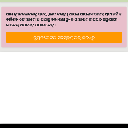
ଆମ ନ୍ୟୁଜଲେଟରକୁ ସବସ୍କ୍ରାଇବ୍ କରନ୍ତୁ । ଆପଣ ଆପଣଙ୍କ ଆଗ୍ରହ ଥିବା ଟପିକ୍‌
ବାଛିବେ ଏବଂ ଆମେ ଆପଣଙ୍କୁ ବଛା ବଛା ନ୍ୟୁଜ ଓ ଆପଣଙ୍କ ପସନ୍ଦ ଅନୁଯାୟୀ
ଲାଟେଷ୍ଟ ଅପଡେଟ୍‌ ପଠାଇଦେବୁ ।
ନ୍ୟୁଜଲେଟର ସବସ୍କ୍ରାଇବ୍‌ କରନ୍ତୁ