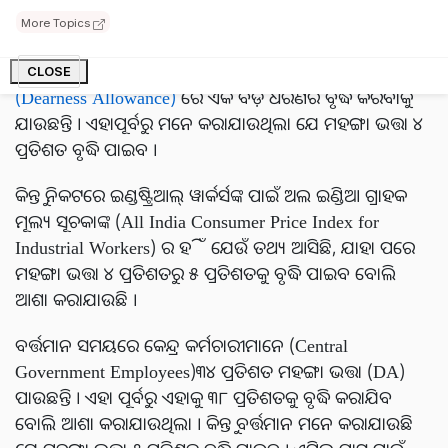
ଉପହାର ଘୋଷଣା କରାଯାଇପାରେ । ଦେଶରେ ମୁଦ୍ରାସ୍ଫୀତି ବୃଦ୍ଧି,
More Topics
ମହଙ୍ଗା ହୋଇଥିବା EMI ଦୃଷ୍ଟିକୁ ରଖି କେନ୍ଦ୍ର ସରକାର କର୍ମଚାରୀ
(Central Government Employees)ଙ୍କ ମହଙ୍ଗା ଭତ୍ତା
CLOSE
(Dearness Allowance)
ରେ ଏକ ବଡ଼ ଧରଣର ବୃଦ୍ଧି କରିବାକୁ
ଯାଉଛନ୍ତି । ଏହାପୂର୍ବରୁ ମନେ କରାଯାଉଥିଲା ଯେ ମହଙ୍ଗା ଭତ୍ତା ୪
ପ୍ରତିଶତ ବୃଦ୍ଧି ପାଇବ ।
କିନ୍ତୁ ନିକଟରେ ଇଣ୍ଡଷ୍ଟ୍ରିଆଲ୍ ୱାର୍କର୍ସଙ୍କ ପାଇଁ ଅଲ ଇଣ୍ଡିଆ ଗ୍ରାହକ
ମୂଲ୍ୟ ସୂଚକାଙ୍କ (All India Consumer Price Index for
Industrial Workers) ର ହିଁ ଯେଉଁ ତଥ୍ୟ ଆସିଛି, ଯାହା ପରେ
ମହଙ୍ଗା ଭତ୍ତା ୪ ପ୍ରତିଶତରୁ ୫ ପ୍ରତିଶତକୁ ବୃଦ୍ଧି ପାଇବ ବୋଲି
ଆଶା କରାଯାଉଛି ।
ବର୍ତ୍ତମାନ ସମୟରେ କେନ୍ଦ୍ର କର୍ମଚାରୀମାନେ (Central
Government Employees)୩୪ ପ୍ରତିଶତ ମହଙ୍ଗା ଭତ୍ତା (DA)
ପାଉଛନ୍ତି । ଏହା ପୂର୍ବରୁ ଏହାକୁ ୩୮ ପ୍ରତିଶତକୁ ବୃଦ୍ଧି କରାଯିବ
ବୋଲି ଆଶା କରାଯାଉଥିଲା । କିନ୍ତୁ ବର୍ତ୍ତମାନ ମନେ କରାଯାଉଛି