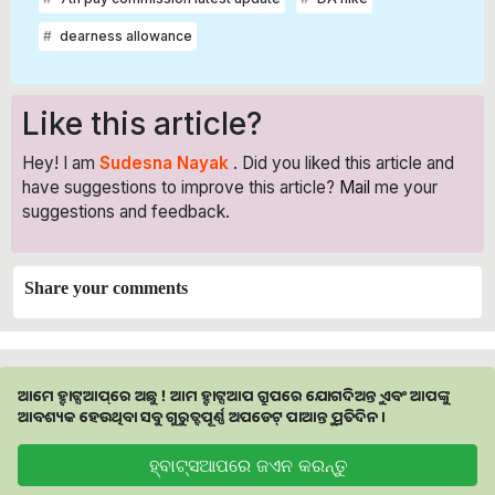
dearness allowance
Like this article?
Hey! I am
Sudesna Nayak
. Did you liked this article and
have suggestions to improve this article?
Mail
me your
suggestions and feedback.
Share your comments
ଆମେ ହ୍ବାଟ୍ସଆପ୍‌ରେ ଅଛୁ ! ଆମ ହ୍ବାଟ୍ସଆପ ଗ୍ରୁପରେ ଯୋଗଦିଅନ୍ତୁ ଏବଂ ଆପଙ୍କୁ
ଆବଶ୍ୟକ ହେଉଥିବା ସବୁ ଗୁରୁତ୍ବପୂର୍ଣ୍ଣ ଅପଡେଟ୍‌ ପାଆନ୍ତୁ ପ୍ରତିଦିନ ।
ହ୍ବାଟ୍ସଆପରେ ଜଏନ କରନ୍ତୁ