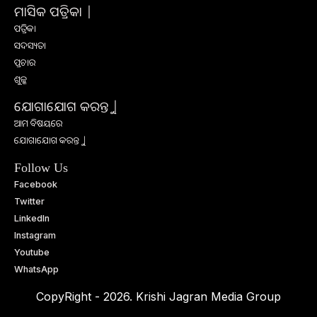
ମାସିକ ପତ୍ରିକା |
ପତ୍ରିକା
ସଦସ୍ୟତା
ପ୍ରଚାର
ଶୁଳ୍କ
ଯୋଗାଯୋଗ କରନ୍ତୁ |
ଆମ ବିଷୟରେ
ଯୋଗାଯୋଗ କରନ୍ତୁ |
Follow Us
Facebook
Twitter
LinkedIn
Instagram
Youtube
WhatsApp
CopyRight - 2026. Krishi Jagran Media Group