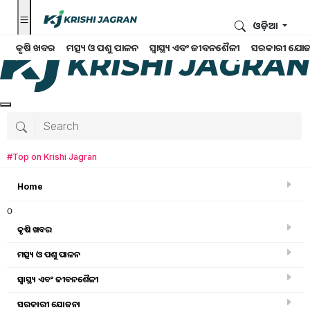
ଓଡ଼ିଆ
କୃଷି ଖବର
ମତ୍ସ୍ୟ ଓ ପଶୁ ପାଳନ
ସ୍ୱାସ୍ଥ୍ୟ ଏବଂ ଜୀବନଶୈଳୀ
ସରକାରୀ ଯୋଜ
#Top on Krishi Jagran
Home
o
କୃଷି ଖବର
ମତ୍ସ୍ୟ ଓ ପଶୁ ପାଳନ
ସ୍ୱାସ୍ଥ୍ୟ ଏବଂ ଜୀବନଶୈଳୀ
କୃଷି ଖବର
ସରକାରୀ ଯୋଜନା