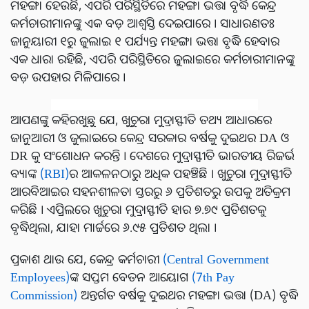
ମହଙ୍ଗା ହେଉଛି, ଏପରି ପରିସ୍ଥିତିରେ ମହଙ୍ଗା ଭତ୍ତା ବୃଦ୍ଧି କେନ୍ଦ୍ର
କର୍ମଚାରୀମାନଙ୍କୁ ଏକ ବଡ଼ ଆଶ୍ୱସ୍ତି ଦେଇପାରେ । ସାଧାରଣତଃ
ଜାନୁୟାରୀ ୧ରୁ ଜୁଲାଇ ୧ ପର୍ଯ୍ୟନ୍ତ ମହଙ୍ଗା ଭତ୍ତା ବୃଦ୍ଧି ହେବାର
ଏକ ଧାରା ରହିଛି, ଏପରି ପରିସ୍ଥିତିରେ ଜୁଲାଇରେ କର୍ମଚାରୀମାନଙ୍କୁ
ବଡ଼ ଉପହାର ମିଳିପାରେ ।
ଆପଣଙ୍କୁ କହିରଖୁଛୁ ଯେ, ଖୁଚୁରା ମୁଦ୍ରାସ୍ଫୀତି ତଥ୍ୟ ଆଧାରରେ
ଜାନୁଆରୀ ଓ ଜୁଲାଇରେ କେନ୍ଦ୍ର ସରକାର ବର୍ଷକୁ ଦୁଇଥର DA ଓ
DR କୁ ସଂଶୋଧନ କରନ୍ତି । ଦେଶରେ ମୁଦ୍ରାସ୍ଫୀତି ଭାରତୀୟ ରିଜର୍ଭ
ବ୍ୟାଙ୍କ
(RBI)
ର ଆକଳନଠାରୁ ଅଧିକ ପହଞ୍ଚିଛି । ଖୁଚୁରା ମୁଦ୍ରାସ୍ଫୀତି
ଆରବିଆଇର ସହନଶୀଳତା ସ୍ତରରୁ ୬ ପ୍ରତିଶତରୁ ଉପକୁ ଅତିକ୍ରମ
କରିଛି । ଏପ୍ରିଲରେ ଖୁଚୁରା ମୁଦ୍ରାସ୍ଫୀତି ହାର ୭.୭୯ ପ୍ରତିଶତକୁ
ବୃଦ୍ଧିଥିଲା, ଯାହା ମାର୍ଚ୍ଚରେ ୬.୯୫ ପ୍ରତିଶତ ଥିଲା ।
ପ୍ରକାଶ ଥାଉ ଯେ, କେନ୍ଦ୍ର କର୍ମଚାରୀ
(Central Government
Employees)
ଙ୍କ ସପ୍ତମ ବେତନ ଆୟୋଗ
(7th Pay
Commission)
ଅନ୍ତର୍ଗତ ବର୍ଷକୁ ଦୁଇଥର ମହଙ୍ଗା ଭତ୍ତା (DA) ବୃଦ୍ଧି