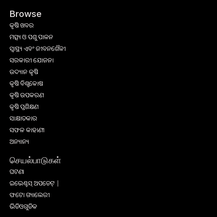
Browse
କୃଷି ଖବର
ମତ୍ସ୍ୟ ଓ ପଶୁ ପାଳନ
ସ୍ୱାସ୍ଥ୍ୟ ଏବଂ ଜୀବନଶୈଳୀ
ସରକାରୀ ଯୋଜନା
ଉଦ୍ୟାନ କୃଷି
କୃଷି ବିଶ୍ବକୋଷ
କୃଷି ଉପକରଣ
କୃଷି ପ୍ରଶିକ୍ଷଣ
ସାକ୍ଷାତକାର
ସଫଳ କାହାଣୀ
ଅନ୍ୟାନ୍ୟ
செயல்பாடுகள்
ଘଟଣା
ଇଭେଣ୍ଟସ୍ ଅପଡେଟ୍ |
ଫଟୋ ଗ୍ୟାଲେରୀ
ଭିଡିଓଗୁଡିକ