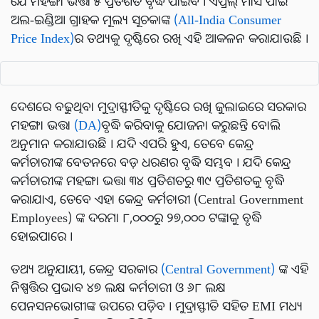
ଯେ ମହଙ୍ଗା ଭତ୍ତା ୫ ପ୍ରତିଶତ ବୃଦ୍ଧି ପାଇବ । ଏପ୍ରିଲ୍ ମାସ ପାଇଁ
ଅଲ-ଇଣ୍ଡିଆ ଗ୍ରାହକ ମୂଲ୍ୟ ସୂଚକାଙ୍କ
(All-India Consumer
Price Index)
ର ତଥ୍ୟକୁ ଦୃଷ୍ଟିରେ ରଖି ଏହି ଆକଳନ କରାଯାଉଛି ।
ଦେଶରେ ବଢୁଥିବା ମୁଦ୍ରାସ୍ଫୀତିକୁ ଦୃଷ୍ଟିରେ ରଖି ଜୁଲାଇରେ ସରକାର
ମହଙ୍ଗା ଭତ୍ତା
(DA)
ବୃଦ୍ଧି କରିବାକୁ ଯୋଜନା କରୁଛନ୍ତି ବୋଲି
ଅନୁମାନ କରାଯାଉଛି । ଯଦି ଏପରି ହୁଏ, ତେବେ କେନ୍ଦ୍ର
କର୍ମଚାରୀଙ୍କ ବେତନରେ ବଡ଼ ଧରଣର ବୃଦ୍ଧି ସମ୍ଭବ । ଯଦି କେନ୍ଦ୍ର
କର୍ମଚାରୀଙ୍କ ମହଙ୍ଗା ଭତ୍ତା ୩୪ ପ୍ରତିଶତରୁ ୩୯ ପ୍ରତିଶତକୁ ବୃଦ୍ଧି
କରାଯାଏ, ତେବେ ଏହା କେନ୍ଦ୍ର କର୍ମଚାରୀ (Central Government
Employees) ଙ୍କ ଦରମା ୮,୦୦୦ରୁ ୨୭,୦୦୦ ଟଙ୍କାକୁ ବୃଦ୍ଧି
ହୋଇପାରେ ।
ତଥ୍ୟ ଅନୁଯାୟୀ, କେନ୍ଦ୍ର ସରକାର
(Central Government)
ଙ୍କ ଏହି
ନିଷ୍ପତ୍ତିର ପ୍ରଭାବ ୪୭ ଲକ୍ଷ କର୍ମଚାରୀ ଓ ୬୮ ଲକ୍ଷ
ପେନସନଭୋଗୀଙ୍କ ଉପରେ ପଡ଼ିବ । ମୁଦ୍ରାସ୍ଫୀତି ସହିତ EMI ମଧ୍ୟ