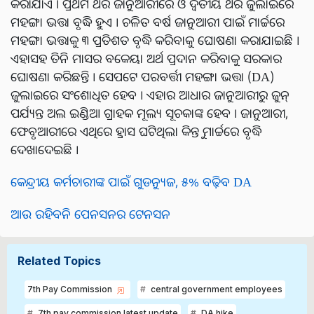
କରାଯାଏ । ପ୍ରଥମ ଥର ଜାନୁଆରୀରେ ଓ ଦ୍ୱିତୀୟ ଥର ଜୁଲାଇରେ
ମହଙ୍ଗା ଭତ୍ତା ବୃଦ୍ଧି ହୁଏ । ଚଳିତ ବର୍ଷ ଜାନୁଆରୀ ପାଇଁ ମାର୍ଚ୍ଚରେ
ମହଙ୍ଗା ଭତ୍ତାକୁ ୩ ପ୍ରତିଶତ ବୃଦ୍ଧି କରିବାକୁ ଘୋଷଣା କରାଯାଇଛି ।
ଏହାସହ ତିନି ମାସର ବକେୟା ଅର୍ଥ ପ୍ରଦାନ କରିବାକୁ ସରକାର
ଘୋଷଣା କରିଛନ୍ତି । ସେପଟେ ପରବର୍ତ୍ତୀ ମହଙ୍ଗା ଭତ୍ତା (DA)
ଜୁଲାଇରେ ସଂଶୋଧିତ ହେବ । ଏହାର ଆଧାର ଜାନୁଆରୀରୁ ଜୁନ୍
ପର୍ଯ୍ୟନ୍ତ ଅଲ ଇଣ୍ଡିଆ ଗ୍ରାହକ ମୂଲ୍ୟ ସୂଚକାଙ୍କ ହେବ । ଜାନୁଆରୀ,
ଫେବୃଆରୀରେ ଏଥିରେ ହ୍ରାସ ଘଟିଥିଲା ​​କିନ୍ତୁ ମାର୍ଚ୍ଚରେ ବୃଦ୍ଧି
ଦେଖାଦେଇଛି ।
କେନ୍ଦ୍ରୀୟ କର୍ମଚାରୀଙ୍କ ପାଇଁ ଗୁଡନ୍ୟୁଜ, ୫% ବଢ଼ିବ DA
ଆଉ ରହିବନି ପେନସନର ଟେନସନ
Related Topics
7th Pay Commission
central government employees
7th pay commission latest update
DA hike