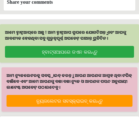
Share your comments
ଆମେ ହ୍ବାଟ୍ସଆପ୍‌ରେ ଅଛୁ ! ଆମ ହ୍ବାଟ୍ସଆପ ଗ୍ରୁପରେ ଯୋଗଦିଅନ୍ତୁ ଏବଂ ଆପଙ୍କୁ
ଆବଶ୍ୟକ ହେଉଥିବା ସବୁ ଗୁରୁତ୍ବପୂର୍ଣ୍ଣ ଅପଡେଟ୍‌ ପାଆନ୍ତୁ ପ୍ରତିଦିନ ।
ହ୍ବାଟ୍ସଆପରେ ଜଏନ କରନ୍ତୁ
ଆମ ନ୍ୟୁଜଲେଟରକୁ ସବସ୍କ୍ରାଇବ୍ କରନ୍ତୁ । ଆପଣ ଆପଣଙ୍କ ଆଗ୍ରହ ଥିବା ଟପିକ୍‌
ବାଛିବେ ଏବଂ ଆମେ ଆପଣଙ୍କୁ ବଛା ବଛା ନ୍ୟୁଜ ଓ ଆପଣଙ୍କ ପସନ୍ଦ ଅନୁଯାୟୀ
ଲାଟେଷ୍ଟ ଅପଡେଟ୍‌ ପଠାଇଦେବୁ ।
ନ୍ୟୁଜଲେଟର ସବସ୍କ୍ରାଇବ୍‌ କରନ୍ତୁ