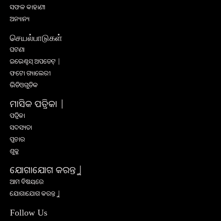
ସଫଳ କାହାଣୀ
ଅନ୍ୟାନ୍ୟ
செயல்பாடுகள்
ଘଟଣା
ଇଭେଣ୍ଟସ୍ ଅପଡେଟ୍ |
ଫଟୋ ଗ୍ୟାଲେରୀ
ଭିଡିଓଗୁଡିକ
ମାସିକ ପତ୍ରିକା |
ପତ୍ରିକା
ସଦସ୍ୟତା
ପ୍ରଚାର
ଶୁଳ୍କ
ଯୋଗାଯୋଗ କରନ୍ତୁ |
ଆମ ବିଷୟରେ
ଯୋଗାଯୋଗ କରନ୍ତୁ |
Follow Us