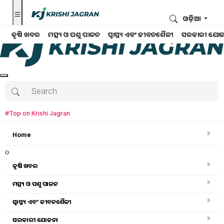
ଓଡ଼ିଆ
କୃଷି ଖବର
ମତ୍ସ୍ୟ ଓ ପଶୁ ପାଳନ
ସ୍ୱାସ୍ଥ୍ୟ ଏବଂ ଜୀବନଶୈଳୀ
ସରକାରୀ ଯୋଜ
#Top on Krishi Jagran
Home
o
କୃଷି ଖବର
ମତ୍ସ୍ୟ ଓ ପଶୁ ପାଳନ
ସ୍ୱାସ୍ଥ୍ୟ ଏବଂ ଜୀବନଶୈଳୀ
କୃଷି ଖବର
ସରକାରୀ ଯୋଜନା