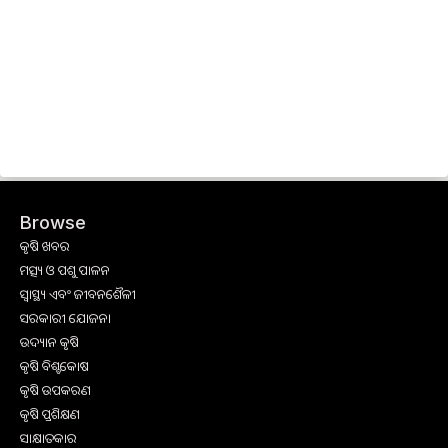
Browse
କୃଷି ଖବର
ମତ୍ସ୍ୟ ଓ ପଶୁ ପାଳନ
ସ୍ୱାସ୍ଥ୍ୟ ଏବଂ ଜୀବନଶୈଳୀ
ସରକାରୀ ଯୋଜନା
ଉଦ୍ୟାନ କୃଷି
କୃଷି ବିଶ୍ବକୋଷ
କୃଷି ଉପକରଣ
କୃଷି ପ୍ରଶିକ୍ଷଣ
ସାକ୍ଷାତକାର