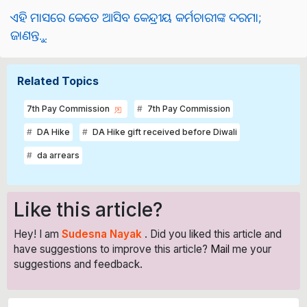
ଏହି ମାସରେ କେତେ ଆସିବ କେନ୍ଦ୍ରୀୟ କର୍ମଚାରୀଙ୍କ ଦରମା;
ଜାଣନ୍ତୁ...
Related Topics
7th Pay Commission
7th Pay Commission
DA Hike
DA Hike gift received before Diwali
da arrears
Like this article?
Hey! I am
Sudesna Nayak
. Did you liked this article and
have suggestions to improve this article?
Mail
me your
suggestions and feedback.