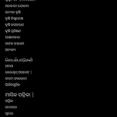
ସରକାରୀ ଯୋଜନା
ଉଦ୍ୟାନ କୃଷି
କୃଷି ବିଶ୍ବକୋଷ
କୃଷି ଉପକରଣ
କୃଷି ପ୍ରଶିକ୍ଷଣ
ସାକ୍ଷାତକାର
ସଫଳ କାହାଣୀ
ଅନ୍ୟାନ୍ୟ
செயல்பாடுகள்
ଘଟଣା
ଇଭେଣ୍ଟସ୍ ଅପଡେଟ୍ |
ଫଟୋ ଗ୍ୟାଲେରୀ
ଭିଡିଓଗୁଡିକ
ମାସିକ ପତ୍ରିକା |
ପତ୍ରିକା
ସଦସ୍ୟତା
ପ୍ରଚାର