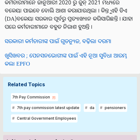
କର୍ମଚାରୀମାନେ ଜାନୁଆରୀ 2020 ରୁ ଜୁନ୍ 2021 ମଧ୍ୟରେ
ବକେୟା ପାଇବେ ବୋଲି ଆଶା କରାଯାଉଥିଲା । କିନ୍ତୁ ଏହି ଡିଏ
(DA)ବକେୟା ସରକାର ପୂର୍ବରୁ ପ୍ରତ୍ୟାଖ୍ୟାନ କରିସାରିଛନ୍ତି । ଯାହା
ପରେ କର୍ମଚାରୀମାନେ ବହୁତ ନିରାଶ ହୁଅନ୍ତି ।
ସରକାରୀ କର୍ମଚାରୀଙ୍କ ପାଇଁ ଗୁଡନ୍ୟୁଜ, ବଢ଼ିଲା ଦରମା
ଖୁସିଖବର ; ପେନସନଭୋଗୀଙ୍କ ପାଇଁ ଏହି ନୂଆ ସୁବିଧା ଆରମ୍ଭ
କଲା EPFO
Related Topics
7th Pay Commission
7th pay commission latest update
da
pensioners
Central Government Employees