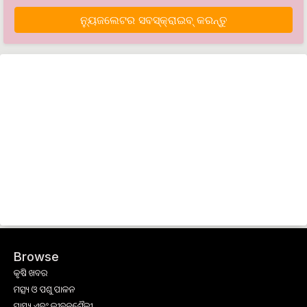
ନ୍ୟୁଜଲେଟର ସବସ୍କ୍ରାଇବ୍‌ କରନ୍ତୁ
Browse
କୃଷି ଖବର
ମତ୍ସ୍ୟ ଓ ପଶୁ ପାଳନ
ସ୍ୱାସ୍ଥ୍ୟ ଏବଂ ଜୀବନଶୈଳୀ