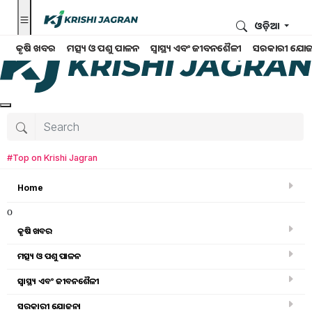
ଓଡ଼ିଆ
କୃଷି ଖବର
ମତ୍ସ୍ୟ ଓ ପଶୁ ପାଳନ
ସ୍ୱାସ୍ଥ୍ୟ ଏବଂ ଜୀବନଶୈଳୀ
ସରକାରୀ ଯୋଜ
#Top on Krishi Jagran
Home
o
କୃଷି ଖବର
ମତ୍ସ୍ୟ ଓ ପଶୁ ପାଳନ
ସ୍ୱାସ୍ଥ୍ୟ ଏବଂ ଜୀବନଶୈଳୀ
କୃଷି ଖବର
ସରକାରୀ ଯୋଜନା