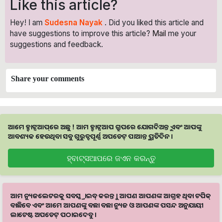
Like this article?
Hey! I am
Sudesna Nayak
. Did you liked this article and
have suggestions to improve this article?
Mail
me your
suggestions and feedback.
Share your comments
ଆମେ ହ୍ବାଟ୍ସଆପ୍‌ରେ ଅଛୁ ! ଆମ ହ୍ବାଟ୍ସଆପ ଗ୍ରୁପରେ ଯୋଗଦିଅନ୍ତୁ ଏବଂ ଆପଙ୍କୁ
ଆବଶ୍ୟକ ହେଉଥିବା ସବୁ ଗୁରୁତ୍ବପୂର୍ଣ୍ଣ ଅପଡେଟ୍‌ ପାଆନ୍ତୁ ପ୍ରତିଦିନ ।
ହ୍ବାଟ୍ସଆପରେ ଜଏନ କରନ୍ତୁ
ଆମ ନ୍ୟୁଜଲେଟରକୁ ସବସ୍କ୍ରାଇବ୍ କରନ୍ତୁ । ଆପଣ ଆପଣଙ୍କ ଆଗ୍ରହ ଥିବା ଟପିକ୍‌
ବାଛିବେ ଏବଂ ଆମେ ଆପଣଙ୍କୁ ବଛା ବଛା ନ୍ୟୁଜ ଓ ଆପଣଙ୍କ ପସନ୍ଦ ଅନୁଯାୟୀ
ଲାଟେଷ୍ଟ ଅପଡେଟ୍‌ ପଠାଇଦେବୁ ।