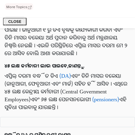
ଗତ ମାସରେ, କର୍ମଚାରୀଙ୍କ ମହଙ୍ଗା ଭତ୍ତା (ଡିଏ) ଏବଂ କର୍ମଚାରୀଙ୍କ
More Topics
ମହଙ୍ଗା ରିଲିଫ୍
(DR)
ସରକାରଙ୍କ ଦ୍ୱାରା ୩ ପ୍ରତିଶତ ବୃଦ୍ଧି
କରାଯାଇଛି । ଏହା ପରେ ଏହା ୩୧ ପ୍ରତିଶତରୁ ୩୪ ପ୍ରତିଶତକୁ ବୃଦ୍ଧି
CLOSE
ପାଇଛି । ଜାନୁଆରୀ ୧ ରୁ ଡିଏ ବୃଦ୍ଧିକୁ କାର୍ଯ୍ୟକାରୀ କରିବା ଏବଂ
ତିନି ମାସର ବକେୟା ଅର୍ଥ ପ୍ରଦାନ କରିବାକୁ ଅର୍ଥ ମନ୍ତ୍ରଣାଳୟ
ନିଷ୍ପତ୍ତି ନେଇଛି । ଏଭଳି ପରିସ୍ଥିତିରେ ଏପ୍ରିଲ ମାସର ଦରମା ମେ ୨
ରେ ଆସିବ ବୋଲି ଆଶା କରାଯାଉଛି ।
୪୫ ଲକ୍ଷ କର୍ମଚାରୀ ଲାଭ ପାଇବେ,ଜାଣନ୍ତୁ...
ଏପ୍ରିଲ୍ ଦରମା ବର୍ଦ୍ଧିତ ଡିଏ
(DA)
ଏବଂ ତିନି ମାସର ବକେୟା
(ଜାନୁଆରୀ, ଫେବୃଆରୀ ଏବଂ ମାର୍ଚ୍ଚ) ସହିତ ହିଁ ଆସିବ । ଏଥିରେ
୪୫ ଲକ୍ଷ କେନ୍ଦ୍ରୀୟ କର୍ମଚାରୀ (Central Government
Employees)ଏବଂ ୬୫ ଲକ୍ଷ ପେନସନଭୋଗୀ
(pensioners)
ଏହି
ସୁବିଧା ପାଇବାକୁ ଯାଉଛନ୍ତି ।
ବର୍ଦ୍ଧିତ DA ର ଗଣିତ କଣ? ଜାଣନ୍ତୁ...