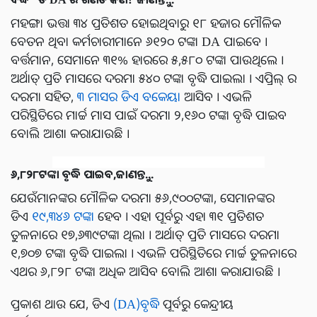
ମହଙ୍ଗା ଭତ୍ତା ୩୪ ପ୍ରତିଶତ ହୋଇଥିବାରୁ ୧୮ ହଜାର ମୌଳିକ
ବେତନ ଥିବା କର୍ମଚାରୀମାନେ ୬୧୨୦ ଟଙ୍କା DA ପାଇବେ ।
ବର୍ତ୍ତମାନ, ସେମାନେ ୩୧% ହାରରେ ୫,୫୮୦ ଟଙ୍କା ପାଉଥିଲେ ।
ଅର୍ଥାତ୍ ପ୍ରତି ମାସରେ ଦରମା ୫୪୦ ଟଙ୍କା ବୃଦ୍ଧି ପାଇଲା । ଏପ୍ରିଲ୍ ର
ଦରମା ସହିତ,
୩ ମାସର ଡିଏ ବକେୟା
ଆସିବ । ଏଭଳି
ପରିସ୍ଥିତିରେ ମାର୍ଚ୍ଚ ମାସ ପାଇଁ ଦରମା ୨,୧୬୦ ଟଙ୍କା ବୃଦ୍ଧି ପାଇବ
ବୋଲି ଆଶା କରାଯାଉଛି ।
୬,୮୨୮ଟଙ୍କା ବୃଦ୍ଧି ପାଇବ,ଜାଣନ୍ତୁ...
ଯେଉଁମାନଙ୍କର ମୌଳିକ ଦରମା ୫୬,୯୦୦ଟଙ୍କା, ସେମାନଙ୍କର
ଡିଏ
୧୯,୩୪୬ ଟଙ୍କା
ହେବ । ଏହା ପୂର୍ବରୁ ଏହା ୩୧ ପ୍ରତିଶତ
ତୁଳନାରେ ୧୭,୬୩୯ଟଙ୍କା ଥିଲା । ଅର୍ଥାତ୍ ପ୍ରତି ମାସରେ ଦରମା
୧,୭୦୭ ଟଙ୍କା ବୃଦ୍ଧି ପାଇଲା । ଏଭଳି ପରିସ୍ଥିତିରେ ମାର୍ଚ୍ଚ ତୁଳନାରେ
ଏଥର ୬,୮୨୮ ଟଙ୍କା ଅଧିକ ଆସିବ ବୋଲି ଆଶା କରାଯାଉଛି ।
ପ୍ରକାଶ ଥାଉ ଯେ, ଡିଏ
(DA)ବୃଦ୍ଧି
ପୂର୍ବରୁ କେନ୍ଦ୍ରୀୟ