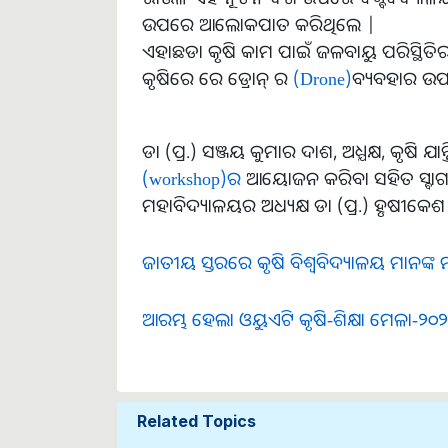
ଉପରେ ଆଲୋକପାତ କରିଥିଲେ |
ଏହାଛଡା କୃଷି କାମ ପାଇଁ ଜଳବାୟୁ ପରିସ୍ଥିତିର ଅନ
କୃଷିରେ ରେ ଡ୍ରୋନ୍ ର
(Drone)
ବ୍ୟବ‌ହାର ଉପ
ଡା (ପ୍ର.) ସଞ୍ଜୟ କୁମାର ଦାଶ, ଅଧ୍ଯକ୍ଷ, କୃଷି 
(workshop​)ର
ଆୟୋଜନ କରିବା ସହିତ ସ୍ବା
ମହାବିଦ୍ୟାଳୟର ଅଧ୍ୟକ୍ଷ ଡା (ପ୍ର.) ହୃଷୀକେଶ
ଜାତୀୟ ସ୍ତରରେ କୃଷି ବିଶ୍ୱବିଦ୍ୟାଳୟ ମାନଙ୍କ
ଆରମ୍ଭ ହେଲା ଓୟୁଏଟି କୃଷି-ଶିକ୍ଷା ମେଳା-୨୦
Related Topics