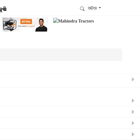
ଓଡ଼ିଆ
କୃଷି
ଆମେ ହ୍ବାଟ୍ସଆପ୍‌ରେ ଅଛୁ ! ଆମ ହ୍ବାଟ୍ସଆପ ଗ୍ରୁପରେ
ଯୋଗଦିଅନ୍ତୁ ଏବଂ ଆପଙ୍କୁ ଆବଶ୍ୟକ ହେଉଥିବା ସବୁ
ଗୁରୁତ୍ବପୂର୍ଣ୍ଣ ଅପଡେଟ୍‌ ପାଆନ୍ତୁ ପ୍ରତିଦିନ ।
ହ୍ବାଟ୍ସଆପରେ ଜଏନ କରନ୍ତୁ
ଆମ ନ୍ୟୁଜଲେଟରକୁ ସବସ୍କ୍ରାଇବ୍ କରନ୍ତୁ । ଆପଣ ଆପଣଙ୍କ
ଆଗ୍ରହ ଥିବା ଟପିକ୍‌ ବାଛିବେ ଏବଂ ଆମେ ଆପଣଙ୍କୁ ବଛା ବଛା
ନ୍ୟୁଜ ଓ ଆପଣଙ୍କ ପସନ୍ଦ ଅନୁଯାୟୀ ଲାଟେଷ୍ଟ ଅପଡେଟ୍‌
ପଠାଇଦେବୁ ।