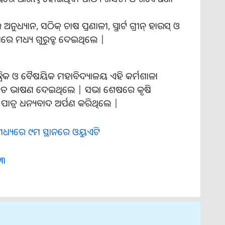
ୁଧ୍ୟାନ, ସଠିକ୍ ଚାଷ ପ୍ରଣାଳୀ, ସ୍ମାର୍ଟ ଗ୍ରୀନ୍ ହାଉସ୍ ଓ
ରେ ମଧ୍ୟ ଗୁରୁତ୍ବ ଦେଇଥିଲେ |
ଯାନ୍ତ୍ରିକ ଓ ବୈଷୟିକ ମହାବିଦ୍ୟାଳୟ ଏହି କର୍ମଶାଳା
ଗତ ଭାଷଣ ଦେଇଥିଲେ | ସଭା ଶେଷରେ କୃଷି
 ପାତ୍ର ଧନ୍ୟବାଦ ଅର୍ପଣ କରିଥିଲେ |
 ମଧ୍ୟରେ ୯ମ ସ୍ଥାନରେ ଓୟୁଏଟି
୨୩