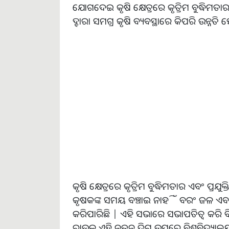
ଯୋଗଦେଇ କୃଷି କ୍ଷେତ୍ରରେ କୃତ୍ରିମ ବୁଦ୍ଧିମତା
ଦ୍ବାରା ସମଗ୍ର କୃଷି ବ୍ୟବସ୍ଥାରେ କିପରି ଉ
କୃଷି କ୍ଷେତ୍ରରେ କୃତ୍ରିମ ବୁଦ୍ଧିମତାର ଏବଂ ପ୍
କୃଷକଙ୍କ ସମୟ ବଞ୍ଚାଇ ନାହିଁ ବରଂ ଜଳ ଏବଂ ବି
କରିପାରିଛି | ଏହି ସଭାରେ ସଭାପତିତ୍ୱ କରି ବ
ରାଉଳ ଏହି ନୂତନ ଦିଗ ଉପରେ ବିଶ୍ବବିଦ୍ୟ