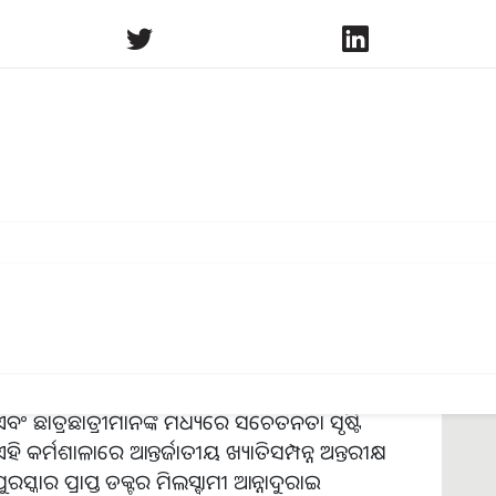
nology In Agriculture
ଭୁବନେଶ୍ବର ତରଫରୁ "ଚାଷର ଲାଭଜନକ ପରିଚାଳନା ପାଇଁ
୍ୟା ଆଧାରିତ ସୂଚନା ଓ ତଥ୍ୟ ବିଜ୍ଞାନ"ଉପରେ ଏକ କର୍ମଶାଳା
ମହାବିଦ୍ୟାଳୟର ପ୍ରେକ୍ଷାଳୟରେ ଅନୁଷ୍ଠିତ
ୟର ୩୦୦ ରୁ ଉର୍ଦ୍ଧ ଅଧ୍ୟାପକ ଅଧ୍ୟାପିକା, ଛାତ୍ରଛାତ୍ରୀ
 ଆଦି ଯୋଗଦାନ କରିଥିଲେ |
 ବୁଦ୍ଧିମତାର ବ୍ୟବହାର, ପ୍ରଯୁକ୍ତିବିଦ୍ୟା ଆଧାରିତ ସୂଚନା ଓ
ଂ ଛାତ୍ରଛାତ୍ରୀମାନଙ୍କ ମଧ୍ୟରେ ସଚେତନତା ସୃଷ୍ଟି
ି କର୍ମଶାଳାରେ ଆନ୍ତର୍ଜାତୀୟ ଖ୍ୟାତିସମ୍ପନ୍ନ ଅନ୍ତରୀକ୍ଷ
ୁରସ୍କାର ପ୍ରାପ୍ତ ଡକ୍ଟର ମିଲସ୍ବାମୀ ଆନ୍ନାଦୁରାଇ