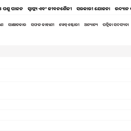
ୟ ଓ ପଶୁ ପାଳନ
ସ୍ୱାସ୍ଥ୍ୟ ଏବଂ ଜୀବନଶୈଳୀ
ସରକାରୀ ଯୋଜନା
ଉଦ୍ୟାନ 
୍ଷଣ
ସାକ୍ଷାତକାର
ସଫଳ କାହାଣୀ
ୱେବ୍ ଷ୍ଟୋରୀ
ଅନ୍ୟାନ୍ୟ
ପତ୍ରିକା ସଦସ୍ୟତା
ର ତ‌ଥା ପ୍ରଯୁକ୍ତିବିଦ୍ୟା
ର୍ମଶାଳା
େ “କୃତ୍ରିମ ବୁଦ୍ଧିମତାର ବ୍ୟବହାର ତ‌ଥା ପ୍ରଯୁକ୍ତିବିଦ୍ୟା”
day, 17 August 2024 12:46 PM