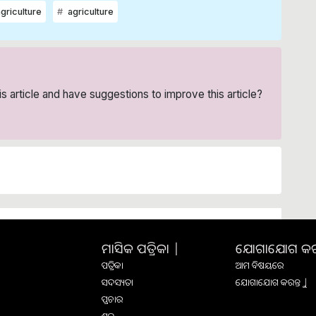
griculture
agriculture
his article and have suggestions to improve this article?
ମାସିକ ପତ୍ରିକା |
ଯୋଗାଯୋଗ କରନ୍
ପତ୍ରିକା
ଆମ ବିଷୟରେ
ସଦସ୍ୟତା
ଯୋଗାଯୋଗ କରନ୍ତୁ |
ପ୍ରଚାର
ଶୁଳ୍କ