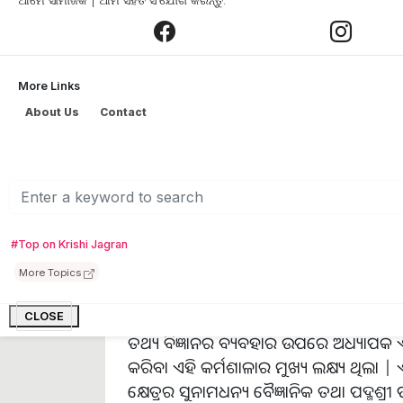
ଆମେ ସାମାଜିକ | ଆମ ସହିତ ସଂଯୋଗ କରନ୍ତୁ:
More Links
Drone Tech
About Us
Contact
ଓଡିଶା କୃଷି ଓ ବୈଷୟିକ ବିଶ୍ବବିଦ୍ୟାଳୟ,
କୃତ୍ରିମ ବୁଦ୍ଧିମତାର ବ୍ୟବହାର, ପ୍ରଯୁକ୍ତିବିଦ
(workshop​)
ତା ୧୪ -୦୮.୨୦୨୪ ରିଖରେ କୃଷି 
ହୋଇଯାଇଅଛି | ଏହି କର୍ମଶାଳାରେ ବିଶ୍ବବିଦ୍ୟାଳ
#Top on Krishi Jagran
ବୃନ୍ଦ, ଅଧିକାରୀ, ଅତିଥି ମାନ୍ୟଗଣ୍ୟ ବ୍ୟକ୍ତି
More Topics
କୃଷି କ୍ଷେତ୍ରରେ
(Agricultural sector​)
କୃତ୍ରିମ
CLOSE
ତଥ୍ୟ ବିଜ୍ଞାନର ବ୍ୟବ‌ହାର ଉପରେ ଅଧ୍ୟାପକ ଏବ
କରିବା ଏହି କର୍ମଶାଳାର ମୁଖ୍ୟ ଲକ୍ଷ୍ୟ ଥିଲା | ଏହ
କ୍ଷେତ୍ରର ସୁନାମଧନ୍ୟ ବୈଜ୍ଞାନିକ ତଥା ପଦ୍ମଶ୍ରୀ ପ