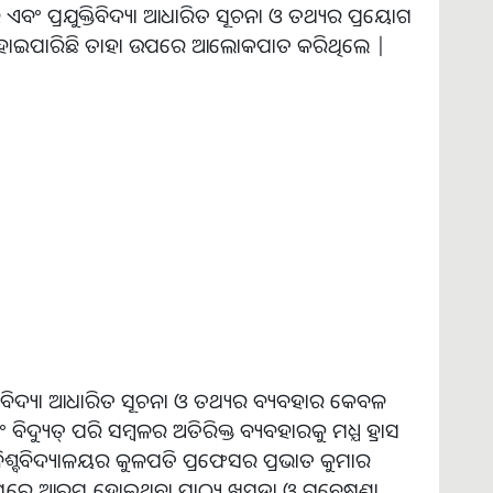
ର ଏବଂ ପ୍ରଯୁକ୍ତିବିଦ୍ୟା ଆଧାରିତ ସୂଚନା ଓ ତଥ୍ୟର ପ୍ରୟୋଗ
ନ୍ନତି ହୋଇପାରିଛି ତାହା ଉପରେ ଆଲୋକପାତ କରିଥିଲେ |
ରଯୁକ୍ତିବିଦ୍ୟା ଆଧାରିତ ସୂଚନା ଓ ତଥ୍ୟର ବ୍ୟବହାର କେବଳ
ଦ୍ୟୁତ୍ ପରି ସମ୍ବଳର ଅତିରିକ୍ତ ବ୍ୟବହାରକୁ ମଧ୍ଯ ହ୍ରାସ
ିଶ୍ବବିଦ୍ୟାଳୟର କୁଳପତି ପ୍ରଫେସର ପ୍ରଭାତ କୁମାର
ାଳୟରେ ଆରମ୍ଭ ହୋଇଥିବା ପାଠ୍ୟ ଖସଡା ଓ ଗବେଷଣା