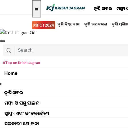
କୃଷି ଖବର
ମତ୍ସ୍
କୃଷି ବିଶ୍ବକୋଷ
କୃଷି ଉପକରଣ
କୃଷି ପ୍ରଶିକ
MFOI 2024
କୃଷି ଖବର
#Top on Krishi Jagran
Home
କୃତ୍ରିମ ବୁଦ୍ଧିମତାର ବ୍ୟବହା
o
ସମ୍ୱନ୍ଧରେ ସଚେତନତା କ
କୃଷି ଖବର
ଓଡିଶା କୃଷି ଓ ବୈଷୟିକ ବିଶ୍ବବିଦ୍ୟାଳୟ, ଭୁବନେଶ୍ବର ଠାର
ମତ୍ସ୍ୟ ଓ ପଶୁ ପାଳନ
ସମ୍ୱନ୍ଧରେ ସଚେତନତା କର୍ମଶାଳା |
ସ୍ୱାସ୍ଥ୍ୟ ଏବଂ ଜୀବନଶୈଳୀ
Sudesna Nayak
Satur
ସରକାରୀ ଯୋଜନା