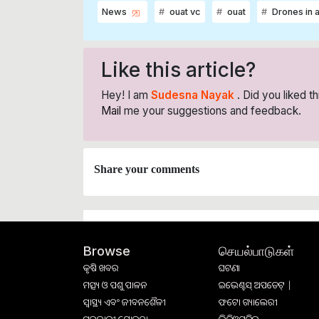
News
ouat vc
ouat
Drones in a
Like this article?
Hey! I am
Sudesna Nayak
. Did you liked t
Mail
me your suggestions and feedback.
Share your comments
செயல்பாடுகள்
Browse
କୃଷି ଖବର
ଘଟଣା
ମତ୍ସ୍ୟ ଓ ପଶୁ ପାଳନ
ଇଭେଣ୍ଟସ୍ ଅପଡେଟ୍ |
ସ୍ୱାସ୍ଥ୍ୟ ଏବଂ ଜୀବନଶୈଳୀ
ଫଟୋ ଗ୍ୟାଲେରୀ
ସରକାରୀ ଯୋଜନା
ଭିଡିଓଗୁଡିକ