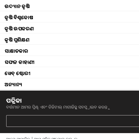
ଉଦ୍ୟାନ କୃଷି
କୃଷି ବିଶ୍ବକୋଷ
କୃଷି ଉପକରଣ
କୃଷି ପ୍ରଶିକ୍ଷଣ
ସାକ୍ଷାତକାର
ସଫଳ କାହାଣୀ
ୱେବ୍ ଷ୍ଟୋରୀ
ଅନ୍ୟାନ୍ୟ
ପତ୍ରିକା
ବର୍ତ୍ତମାନ ଆମର ପ୍ରିଣ୍ଟ୍ ଏବଂ ଡିଜିଟାଲ୍ ମାଗାଜିନ୍କୁ ସବସ୍କ୍ରାଇବ କରନ୍ତୁ