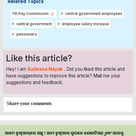
Related Topics
7th Pay Commission
central government employees
central government
employee salary increase
pensioners
Like this article?
Hey! I am
Sudesna Nayak
. Did you liked this article and
have suggestions to improve this article?
Mail
me your
suggestions and feedback.
Share your comments
ଆମେ ହ୍ବାଟ୍ସଆପ୍‌ରେ ଅଛୁ ! ଆମ ହ୍ବାଟ୍ସଆପ ଗ୍ରୁପରେ ଯୋଗଦିଅନ୍ତୁ ଏବଂ ଆପଙ୍କୁ