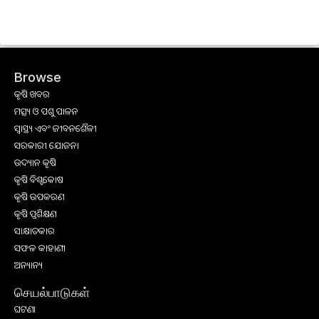
Browse
କୃଷି ଖବର
ମତ୍ସ୍ୟ ଓ ପଶୁ ପାଳନ
ସ୍ୱାସ୍ଥ୍ୟ ଏବଂ ଜୀବନଶୈଳୀ
ସରକାରୀ ଯୋଜନା
ଉଦ୍ୟାନ କୃଷି
କୃଷି ବିଶ୍ବକୋଷ
କୃଷି ଉପକରଣ
କୃଷି ପ୍ରଶିକ୍ଷଣ
ସାକ୍ଷାତକାର
ସଫଳ କାହାଣୀ
ଅନ୍ୟାନ୍ୟ
செயல்பாடுகள்
ଘଟଣା