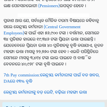
ଲକ୍ଷ ପେନସନଭୋଗୀ
(Pensioners)
ଉପକୃତ ହେବେ ।
ପ୍ରକାଶ ଥାଉ ଯେ, ସର୍ବାଧିକ ମୈଳିକ ଦରମା ବିଷୟରେ କହିବାକୁ
ଗଲେ କେନ୍ଦ୍ରୀୟ କର୍ମଚାରୀ
(Central Government
Employees)
ଙ୍କ ପାଇଁ ଏହା ୫୬,୯୦୦ ଟଙ୍କା । ବର୍ତ୍ତମାନ, ସେମାନେ
୩୪ ପ୍ରତିଶତ ହାରରେ ୧୯,୩୪୬ ଟଙ୍କା ପ୍ରିୟତା ଭତ୍ତା ପାଉଛନ୍ତି ।
ଯେତେବେଳେ ପ୍ରିୟତା ଭତ୍ତା ୪୦ ପ୍ରତିଶତକୁ ବୃଦ୍ଧି କରାଯାଏ, ନୂତନ
ମହଙ୍ଗା ଭତ୍ତା ମାସକୁ ୨୨,୭୬୦ ଟଙ୍କା ହେବ । ଏଭଳି ପରିସ୍ଥିତିରେ
ସେମାନେ ମାସକୁ ୩,୪୧୪ ଟଙ୍କା ଲାଭ ପାଇବେ ଓ ବାର୍ଷିକ
ବେତନରେ ୪୦,୯୬୮ ଟଙ୍କା ବୃଦ୍ଧି ପାଇବେ ।
7th Pay commission:କେନ୍ଦ୍ରୀୟ କର୍ମଚାରୀଙ୍କ ପାଇଁ ବଡ ଖବର,
DAରେ ୧୩% ବୃଦ୍ଧି
କେନ୍ଦ୍ରୀୟ କର୍ମଚାରୀଙ୍କୁ ବଡ଼ ଭେଟି, ବଢ଼ିଲା ମହଙ୍ଗା ଭତ୍ତା