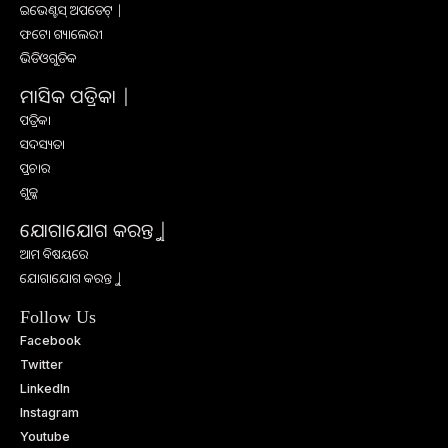
ଇଭେଣ୍ଟସ୍ ଅପଡେଟ୍ |
ଫଟୋ ଗ୍ୟାଲେରୀ
ଭିଡିଓଗୁଡିକ
ମାସିକ ପତ୍ରିକା |
ପତ୍ରିକା
ସଦସ୍ୟତା
ପ୍ରଚାର
ଶୁଳ୍କ
ଯୋଗାଯୋଗ କରନ୍ତୁ |
ଆମ ବିଷୟରେ
ଯୋଗାଯୋଗ କରନ୍ତୁ |
Follow Us
Facebook
Twitter
LinkedIn
Instagram
Youtube