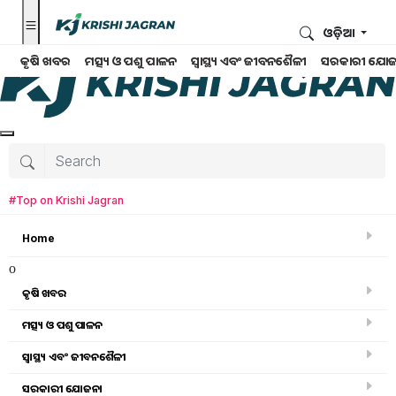
ଓଡ଼ିଆ
କୃଷି ଖବର
ମତ୍ସ୍ୟ ଓ ପଶୁ ପାଳନ
ସ୍ୱାସ୍ଥ୍ୟ ଏବଂ ଜୀବନଶୈଳୀ
ସରକାରୀ ଯୋଜ
#Top on Krishi Jagran
Home
o
କୃଷି ଖବର
ମତ୍ସ୍ୟ ଓ ପଶୁ ପାଳନ
ସ୍ୱାସ୍ଥ୍ୟ ଏବଂ ଜୀବନଶୈଳୀ
କୃଷି ଖବର
ସରକାରୀ ଯୋଜନା