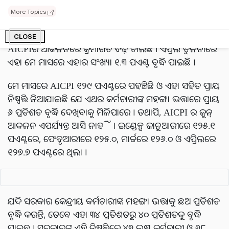
Government Employees) ଙ୍କ ଦରମା
(Salary)
କେତେ ବୃଦ୍ଧି
More Topics
ପାଇବ । ଅଗଷ୍ଟ ୩ରେ ପ୍ରସ୍ତାବିତ କ୍ୟାବିନେଟ ବୈଠକରେ ମହଙ୍ଗା
ଭତ୍ତା ବୃଦ୍ଧି ଘୋଷଣା କରାଯାଇପାରିବ ବୋଲି କୁହାଯାଇଛି।
CLOSE
AICPIର ଆକଳନରେ କ୍ରମାଗତ ବଢ଼ି ଚାଲିଛି । ଏପ୍ରିଲ ତୁଳନାରେ
ଏହା ମେ ମାସରେ ଏହାର ସଂଖ୍ୟା ୧.୩ ପଏଣ୍ଟ ବୃଦ୍ଧି ପାଇଛି ।
ମେ ମାସରେ AICPI ୧୨୯ ପଏଣ୍ଟରେ ପହଞ୍ଚିଛି ଓ ଏହା ସହିତ ପ୍ରାୟ
ନିଷ୍ପତ୍ତି ନିଆଯାଇଛି ଯେ ଏଥର କର୍ମଚାରୀଙ୍କ ମହଙ୍ଗା ଭତ୍ତାରେ ପ୍ରାୟ
୬ ପ୍ରତିଶତ ବୃଦ୍ଧି ଦେଖିବାକୁ ମିଳିପାରେ । ତଥାପି, AICPI ର ଜୁନ୍
ଆକଳନ ଏପର୍ଯ୍ୟନ୍ତ ଆସି ନାହିଁ । ଇଣ୍ଡେକ୍ସ ଜାନୁଆରୀରେ ୧୨୫.୧
ପଏଣ୍ଟରେ, ଫେବୃଆରୀରେ ୧୨୫.୦, ମାର୍ଚ୍ଚରେ ୧୨୬.୦ ଓ ଏପ୍ରିଲରେ
୧୨୭.୭ ପଏଣ୍ଟରେ ଥିଲା ।
ଯଦି ସରକାର କେନ୍ଦ୍ରୀୟ କର୍ମଚାରୀଙ୍କ ମହଙ୍ଗା ଭତ୍ତାକୁ ଛଅ ପ୍ରତିଶତ
ବୃଦ୍ଧି କରନ୍ତି, ତେବେ ଏହା ୩୪ ପ୍ରତିଶତରୁ ୪୦ ପ୍ରତିଶତକୁ ବୃଦ୍ଧି
ପାଇବ । ସରକାରଙ୍କ ଏହି ନିଷ୍ପତ୍ତିରେ ୪୭ ଲକ୍ଷ କର୍ମଚାରୀ ଓ ୬୮