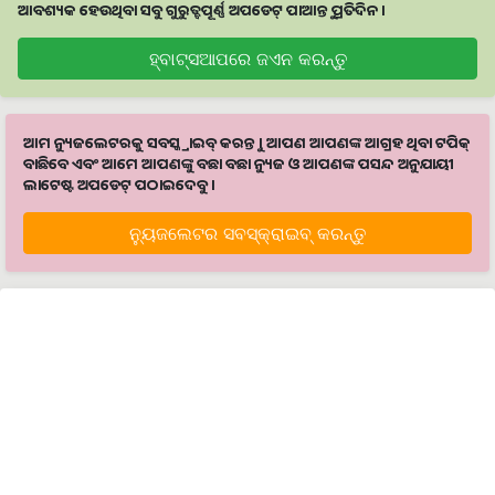
ଆବଶ୍ୟକ ହେଉଥିବା ସବୁ ଗୁରୁତ୍ବପୂର୍ଣ୍ଣ ଅପଡେଟ୍‌ ପାଆନ୍ତୁ ପ୍ରତିଦିନ ।
ହ୍ବାଟ୍ସଆପରେ ଜଏନ କରନ୍ତୁ
ଆମ ନ୍ୟୁଜଲେଟରକୁ ସବସ୍କ୍ରାଇବ୍ କରନ୍ତୁ । ଆପଣ ଆପଣଙ୍କ ଆଗ୍ରହ ଥିବା ଟପିକ୍‌
ବାଛିବେ ଏବଂ ଆମେ ଆପଣଙ୍କୁ ବଛା ବଛା ନ୍ୟୁଜ ଓ ଆପଣଙ୍କ ପସନ୍ଦ ଅନୁଯାୟୀ
ଲାଟେଷ୍ଟ ଅପଡେଟ୍‌ ପଠାଇଦେବୁ ।
ନ୍ୟୁଜଲେଟର ସବସ୍କ୍ରାଇବ୍‌ କରନ୍ତୁ