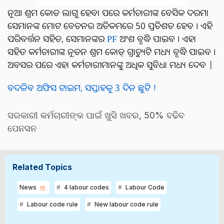
ନୂଆ ଶ୍ରମ କୋଡ ଲାଗୁ ହେବା ପରେ କର୍ମଚାରୀଙ୍କ ବେସିକ ଦରମା
ସେମାନଙ୍କ ମୋଟ ବେତନର ଅତିକମରେ 50 ପ୍ରତିଶତ ହେବ । ଏହି
ପରିବର୍ତ୍ତନ ସହିତ, ସେମାନଙ୍କର
PF
ଅଂଶ ବୃଦ୍ଧି ପାଇବ । ଏହା
ସହିତ କର୍ମଚାରୀଙ୍କ ନୂତନ ଶ୍ରମ କୋଡ୍ ଗ୍ରାଚ୍ୟୁଟି ମଧ୍ୟ ବୃଦ୍ଧି ପାଇବ ।
ଅବସର ପରେ ଏହା କର୍ମଚାରୀମାନଙ୍କୁ ଅଧିକ ସୁବିଧା ମଧ୍ୟ ଦେବ |
ବଦଳିବ ଅଫିସ ଟାଇମ, ସପ୍ତାହକୁ 3 ଦିନ ଛୁଟି !
ସରକାରୀ କର୍ମଚାରୀଙ୍କ ପାଇଁ ଖୁସି ଖବର, 50% ବଢିବ
ପେନସନ
Related Topics
News
4 labour codes
Labour Code
Labour code rule
New labour code rule