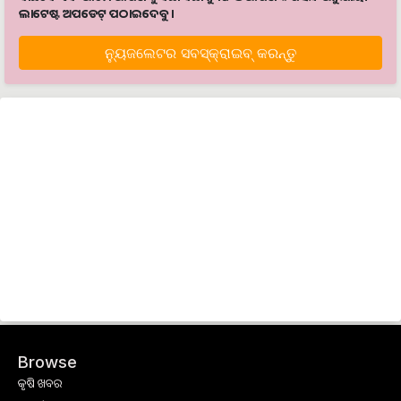
ଲାଟେଷ୍ଟ ଅପଡେଟ୍‌ ପଠାଇଦେବୁ ।
ନ୍ୟୁଜଲେଟର ସବସ୍କ୍ରାଇବ୍‌ କରନ୍ତୁ
Browse
କୃଷି ଖବର