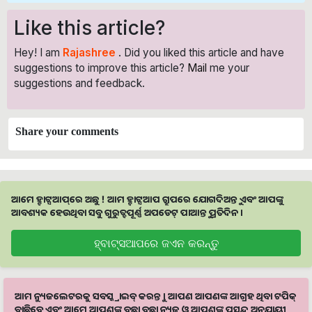
Like this article?
Hey! I am
Rajashree
. Did you liked this article and have
suggestions to improve this article?
Mail
me your
suggestions and feedback.
Share your comments
ଆମେ ହ୍ବାଟ୍ସଆପ୍‌ରେ ଅଛୁ ! ଆମ ହ୍ବାଟ୍ସଆପ ଗ୍ରୁପରେ ଯୋଗଦିଅନ୍ତୁ ଏବଂ ଆପଙ୍କୁ
ଆବଶ୍ୟକ ହେଉଥିବା ସବୁ ଗୁରୁତ୍ବପୂର୍ଣ୍ଣ ଅପଡେଟ୍‌ ପାଆନ୍ତୁ ପ୍ରତିଦିନ ।
ହ୍ବାଟ୍ସଆପରେ ଜଏନ କରନ୍ତୁ
ଆମ ନ୍ୟୁଜଲେଟରକୁ ସବସ୍କ୍ରାଇବ୍ କରନ୍ତୁ । ଆପଣ ଆପଣଙ୍କ ଆଗ୍ରହ ଥିବା ଟପିକ୍‌
ବାଛିବେ ଏବଂ ଆମେ ଆପଣଙ୍କୁ ବଛା ବଛା ନ୍ୟୁଜ ଓ ଆପଣଙ୍କ ପସନ୍ଦ ଅନୁଯାୟୀ