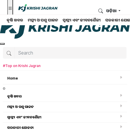
ଓଡ଼ିଆ
କୃଷି ଖବର
ମତ୍ସ୍ୟ ଓ ପଶୁ ପାଳନ
ସ୍ୱାସ୍ଥ୍ୟ ଏବଂ ଜୀବନଶୈଳୀ
ସରକାରୀ ଯୋଜ
#Top on Krishi Jagran
Home
o
କୃଷି ଖବର
ମତ୍ସ୍ୟ ଓ ପଶୁ ପାଳନ
ସ୍ୱାସ୍ଥ୍ୟ ଏବଂ ଜୀବନଶୈଳୀ
କୃଷି ଖବର
ସରକାରୀ ଯୋଜନା