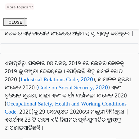
More Topics
ନୂତନ ଶ୍ରମ କାର୍ଡ ହିସାବରେ ସପ୍ତାହକୁ ୪ ଦିନ କାମ ଓ ୩ ଦିନ ଛୁଟି
ମିଳିପାରେ । ହେଲେ କାମ କରିବାର ସମୟ ନିର୍ଘଣ୍ଟ ବଦଳି ୮
CLOSE
ଘଣ୍ଟାରୁ ୧୨ ଘଣ୍ଟା ହୋଇପାରେ | ଫେବୃଆରୀ 2021 ରେ କେନ୍ଦ୍ର
ସରକାର ଏହି ଚାରୋଟି ସଂକେତର ଅନ୍ତିମ ଡ୍ରାଫ୍ଟ ପ୍ରସ୍ତୁତ କରିଥିଲେ |
ଏହାପୂର୍ବରୁ, ସରକାର 08 ଅଗଷ୍ଟ 2019 ରେ ଲେବର କୋଡକୁ
2019 କୁ ମଞ୍ଜୁରୀ ଦେଇଥିଲେ । ସେହିଭଳି ଶିଳ୍ପ ସମ୍ପର୍କ କୋଡ
2020 (
Industrial Relations Code, 2020
), ସାମାଜିକ ସୁରକ୍ଷା
ସଂକେତ 2020 (
Code on Social Security, 2020
) ଏବଂ
ବୃତ୍ତିଗତ ସୁରକ୍ଷା, ସ୍ୱାସ୍ଥ୍ୟ ଏବଂ କାର୍ଯ୍ୟ ସର୍ତ୍ତାବଳୀ ସଂକେତ 2020
(
Occupational Safety, Health and Working Conditions
Code
, 2020)କୁ 29 ସେପ୍ଟେମ୍ବର 2020ରେ ମଞ୍ଜୁରୀ ମିଳିଥିଲା |
ଏପର୍ଯ୍ୟନ୍ତ 23 ଟି ରାଜ୍ୟ ଏହି ନିୟମର ପୂର୍ବ-ପ୍ରକାଶିତ ଡ୍ରାଫ୍ଟକୁ
ଆପଣାଇସାରିଛନ୍ତି ।