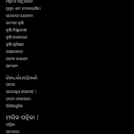
ମତ୍ସ୍ୟ ଓ ପଶୁ ପାଳନ
ସ୍ୱାସ୍ଥ୍ୟ ଏବଂ ଜୀବନଶୈଳୀ
ସରକାରୀ ଯୋଜନା
ଉଦ୍ୟାନ କୃଷି
କୃଷି ବିଶ୍ବକୋଷ
କୃଷି ଉପକରଣ
କୃଷି ପ୍ରଶିକ୍ଷଣ
ସାକ୍ଷାତକାର
ସଫଳ କାହାଣୀ
ଅନ୍ୟାନ୍ୟ
செயல்பாடுகள்
ଘଟଣା
ଇଭେଣ୍ଟସ୍ ଅପଡେଟ୍ |
ଫଟୋ ଗ୍ୟାଲେରୀ
ଭିଡିଓଗୁଡିକ
ମାସିକ ପତ୍ରିକା |
ପତ୍ରିକା
ସଦସ୍ୟତା