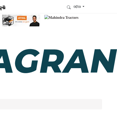
ଓଡ଼ିଆ
କୃଷି
ଆମେ ହ୍ବାଟ୍ସଆପ୍‌ରେ ଅଛୁ ! ଆମ ହ୍ବାଟ୍ସଆପ ଗ୍ରୁପରେ
ଯୋଗଦିଅନ୍ତୁ ଏବଂ ଆପଙ୍କୁ ଆବଶ୍ୟକ ହେଉଥିବା ସବୁ
ଗୁରୁତ୍ବପୂର୍ଣ୍ଣ ଅପଡେଟ୍‌ ପାଆନ୍ତୁ ପ୍ରତିଦିନ ।
ହ୍ବାଟ୍ସଆପରେ ଜଏନ କରନ୍ତୁ
ଆମ ନ୍ୟୁଜଲେଟରକୁ ସବସ୍କ୍ରାଇବ୍ କରନ୍ତୁ । ଆପଣ ଆପଣଙ୍କ
ଆଗ୍ରହ ଥିବା ଟପିକ୍‌ ବାଛିବେ ଏବଂ ଆମେ ଆପଣଙ୍କୁ ବଛା ବଛା
ନ୍ୟୁଜ ଓ ଆପଣଙ୍କ ପସନ୍ଦ ଅନୁଯାୟୀ ଲାଟେଷ୍ଟ ଅପଡେଟ୍‌
ପଠାଇଦେବୁ ।