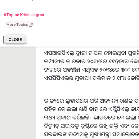
ପରିଶ୍ରମ ପାଇଁ ଧନ୍ୟବାଦ ବା କୃତଜ୍ଞତା ରୂପରେ ମୁଖ
କୋଟି ଟଙ୍କା ବୋନସ୍ ଘୋଷଣା କରିଛନ୍ତି, ଯାହ
#Top on Krishi Jagran
ଠାରୁ ଯଥେଷ୍ଟ ଅଧିକ ଅଟେ ।
More Topics
CLOSE
ଏସଆରସିଏଲ୍ ଦ୍ୱାରା ହାସଲ ହୋଇଥିବା ପ୍ରଗତିକୁ
କମ୍ପାନୀର କାରବାର ୨୦୧୪ରେ ୧୧ହଜାର କୋଟି ଟଙ
ଟଙ୍କାରେ ପହଞ୍ଚିଛି। ଏଥିସହ ୨୦୧୪ରେ ୩୦୦ କୋଟିର
ଏସସିସିଏଲର ମୁନାଫା ବର୍ତ୍ତମାନ ୨,୧୮୪ କୋଟିର
ରାଜ୍ୟରେ ଲୁହାପଥର ପରି ଅନ୍ୟାନ୍ୟ ଖଣିଜ ପଦା
ସହିତ କୋଇଲା ଖଣି ବାହାରେ ଏସ୍ସିସିଏଲ୍ର କାର୍ଯ
ମଧ୍ୟ ପ୍ରକାଶ କରିଛନ୍ତି । ଭାରତରେ କୋଇଲା
ବିଦ୍ୟୁତ୍ ଅଭାବକୁ ଦୃଷ୍ଟିରେ ରଖି ଶକ୍ତି ଏବଂ 
ସରକାରଙ୍କ ଉଦ୍ୟମକୁ ମୁଖ୍ୟମନ୍ତ୍ରୀ ସମାଲୋଚନା କ