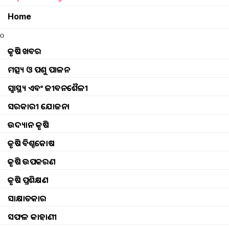
Priyambada Rana
Sunday, 11 June 202
Home
o
କୃଷି ଖବର
ମତ୍ସ୍ୟ ଓ ପଶୁ ପାଳନ
ସ୍ୱାସ୍ଥ୍ୟ ଏବଂ ଜୀବନଶୈଳୀ
ସରକାରୀ ଯୋଜନା
ଉଦ୍ୟାନ କୃଷି
କୃଷି ବିଶ୍ବକୋଷ
କୃଷି ଉପକରଣ
କୃଷି ପ୍ରଶିକ୍ଷଣ
ସାକ୍ଷାତକାର
ସଫଳ କାହାଣୀ