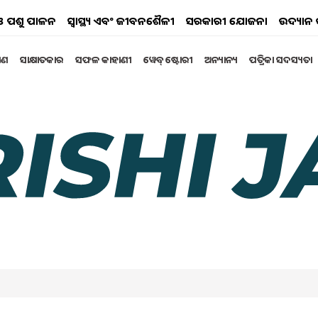
ୟ ଓ ପଶୁ ପାଳନ
ସ୍ୱାସ୍ଥ୍ୟ ଏବଂ ଜୀବନଶୈଳୀ
ସରକାରୀ ଯୋଜନା
ଉଦ୍ୟାନ 
୍ଷଣ
ସାକ୍ଷାତକାର
ସଫଳ କାହାଣୀ
ୱେବ୍ ଷ୍ଟୋରୀ
ଅନ୍ୟାନ୍ୟ
ପତ୍ରିକା ସଦସ୍ୟତା
୍, ରାଜ୍ୟ ସରକାର କଲେ
ଦକ୍ଷେପ । ତେଲେଙ୍ଗାନାରେ ଭିନ୍ନକ୍ଷମ ବ୍ୟକ୍ତିମାନେ ଏବେ ମାସିକ
ି, ଯାହା ପୂର୍ବ ପେନସନ୍ ଅର୍ଥରାଶି ଠାରୁ ୧୧୦୦ ଟଙ୍କା ଅଧିକ
କ୍ଷ ଭିନ୍ନକ୍ଷମ ଉପକୃତ ହେବା ନେଇ ଆଶା ପ୍ରକଟ କରିଛନ୍ତି କେ. ଚନ୍ଦ୍ର