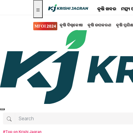
କୃଷି ଖବର
ମତ୍ସ୍
କୃଷି ବିଶ୍ବକୋଷ
କୃଷି ଉପକରଣ
କୃଷି ପ୍ରଶିକ
MFOI 2024
କୃଷି ଖବର
ବଢ଼ିଲା ମାସିକ ପେନସନ
ଘୋଷଣା...
ଭିନ୍ନକ୍ଷମଙ୍କ ପାଇଁ ତେଲେଙ୍ଗାନା ସରକାରଙ୍କ ନିଆରା ପ
୪,୧୧୬ ଟଙ୍କା ପେନସନ୍ ପାଇବା ନେଇ ବ୍ୟବସ୍ଥା କରାଯାଇଛ
ରହିଛି । ଏହି ନିଷ୍ପତ୍ତି କାରଣରୁ ରାଜ୍ୟର ପ୍ରାୟ ପାଞ୍ଚ ଲ
ଶେଖର ରାଓ ।
#Top on Krishi Jagran