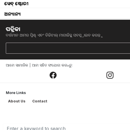
ୱେବ୍ ଷ୍ଟୋରୀ
KCR hikes pensions for 
ଅନ୍ୟାନ୍ୟ
ଭିନ୍ନକ୍ଷମଙ୍କ ପାଇଁ ତେଲେଙ୍ଗାନା ସରକାରଙ୍କ ନି
ପତ୍ରିକା
ଏବେ ମାସିକ ୪,୧୧୬ ଟଙ୍କା ପେନସନ୍ ପାଇବା ନେ
ବର୍ତ୍ତମାନ ଆମର ପ୍ରିଣ୍ଟ୍ ଏବଂ ଡିଜିଟାଲ୍ ମାଗାଜିନ୍କୁ ସବସ୍କ୍ରାଇବ କରନ୍ତୁ
ଅର୍ଥରାଶି ଠାରୁ ୧୧୦୦ ଟଙ୍କା ଅଧିକ ରହିଛି । ଏହି ନ
ଉପକୃତ ହେବା ନେଇ ଆଶା ପ୍ରକଟ କରିଛନ୍ତି କେ
ଆମେ ସାମାଜିକ | ଆମ ସହିତ ସଂଯୋଗ କରନ୍ତୁ:
ସୂଚନା ଅନୁସାରେ ଗତ ଆଠ ବର୍ଷ ମଧ୍ୟରେ ରାଜ୍ୟ 
ପେନସନରେ ୧୦,୩୧୦.୩୬ କୋଟି ଟଙ୍କା ପ୍ରଦାନ କରି
କଲେକ୍ଟରେଟ୍ କମ୍ପେ୍ଲକ୍ସର ଉଦଘାଟନ କରି
ମୁଖ୍ୟମନ୍ତ୍ରୀ କେ.ସି ରାଓ କରିଛନ୍ତି ଯେ କଂଗ୍ରେସ ୪
More Links
ଯାହାଫଳରେ ସିଙ୍ଗାରେନି ପ୍ରଭାବିତ ହୋଇଛି ।
About Us
Contact
ଅନ୍ୟପଟେ ଯଦି ଆମେ ଦେଖିବା
ସେ କହିଛନ୍
ବୃଦ୍ଧି ପାଇଛି ଏବଂ ଏହାର ଲାଭ ମଧ୍ୟ କ୍ରମାଗତ 