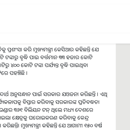
୍ୟମନ୍ତ୍ରୀ ଏସ୍ସିସିଏଲ୍ କର୍ମଚାରୀଙ୍କ ପାଇଁ ପ୍ରାୟ ୭୦୦
ା ୨୦୧୪ ପୂର୍ବରୁ ଘୋଷିତ ହୋଇଥିବା ୪୦ କୋଟି ବୋନସ୍
 ପ୍ରଶଂସା କରି ମୁଖ୍ୟମନ୍ତ୍ରୀ କେସିଆର କହିଛନ୍ତି ଯେ
୍କାରୁ ବୃଦ୍ଧି ପାଇ ବର୍ତ୍ତମାନ ୩୩ ହଜାର କୋଟି
ୁ ୪୦୦ କୋଟି ଟଙ୍କା ପର୍ଯ୍ୟନ୍ତ ବୃଦ୍ଧି ପାଇଥିବା
େ ପହଞ୍ଚିଛି ।
ର୍ଥ ଅନୁସନ୍ଧାନ ପାଇଁ ସରକାର ଯଓଜନା କରିଛନ୍ତି । ଏଥି
୍ୟକଳାପକୁ ବିସ୍ତାର କରିବାକୁ ସରକାରଙ୍କ ପ୍ରତିବଦ୍ଧତା
 ଭଣ୍ଡାର ୩୬୧ ବିଲିୟନ ଟନ୍ ଥିଲେ ମଧ୍ୟ ଦେଶରେ
କୋଇଲା କ୍ଷେତ୍ରକୁ ଘରୋଇକରଣ କରିବାକୁ କେନ୍ଦ୍ର
ରିଛନ୍ତି। ମୁଖ୍ୟମନ୍ତ୍ରୀ କହିଛନ୍ତି ଯେ ଆଗାମୀ ୧୫୦ ବର୍ଷ