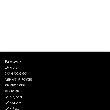
Browse
କୃଷି ଖବର
ମତ୍ସ୍ୟ ଓ ପଶୁ ପାଳନ
ସ୍ୱାସ୍ଥ୍ୟ ଏବଂ ଜୀବନଶୈଳୀ
ସରକାରୀ ଯୋଜନା
ଉଦ୍ୟାନ କୃଷି
କୃଷି ବିଶ୍ବକୋଷ
କୃଷି ଉପକରଣ
କୃଷି ପ୍ରଶିକ୍ଷଣ