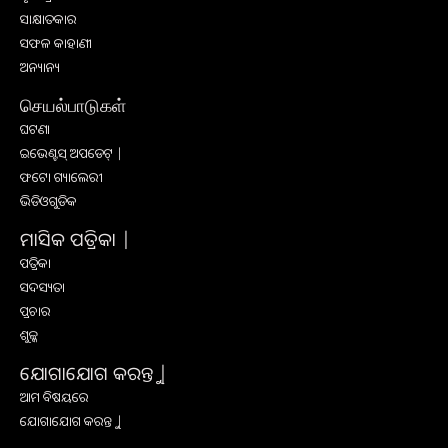
ସାକ୍ଷାତକାର
ସଫଳ କାହାଣୀ
ଅନ୍ୟାନ୍ୟ
செயல்பாடுகள்
ଘଟଣା
ଇଭେଣ୍ଟସ୍ ଅପଡେଟ୍ |
ଫଟୋ ଗ୍ୟାଲେରୀ
ଭିଡିଓଗୁଡିକ
ମାସିକ ପତ୍ରିକା |
ପତ୍ରିକା
ସଦସ୍ୟତା
ପ୍ରଚାର
ଶୁଳ୍କ
ଯୋଗାଯୋଗ କରନ୍ତୁ |
ଆମ ବିଷୟରେ
ଯୋଗାଯୋଗ କରନ୍ତୁ |