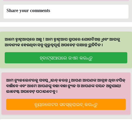
Share your comments
ଆମେ ହ୍ବାଟ୍ସଆପ୍‌ରେ ଅଛୁ ! ଆମ ହ୍ବାଟ୍ସଆପ ଗ୍ରୁପରେ ଯୋଗଦିଅନ୍ତୁ ଏବଂ ଆପଙ୍କୁ
ଆବଶ୍ୟକ ହେଉଥିବା ସବୁ ଗୁରୁତ୍ବପୂର୍ଣ୍ଣ ଅପଡେଟ୍‌ ପାଆନ୍ତୁ ପ୍ରତିଦିନ ।
ହ୍ବାଟ୍ସଆପରେ ଜଏନ କରନ୍ତୁ
ଆମ ନ୍ୟୁଜଲେଟରକୁ ସବସ୍କ୍ରାଇବ୍ କରନ୍ତୁ । ଆପଣ ଆପଣଙ୍କ ଆଗ୍ରହ ଥିବା ଟପିକ୍‌
ବାଛିବେ ଏବଂ ଆମେ ଆପଣଙ୍କୁ ବଛା ବଛା ନ୍ୟୁଜ ଓ ଆପଣଙ୍କ ପସନ୍ଦ ଅନୁଯାୟୀ
ଲାଟେଷ୍ଟ ଅପଡେଟ୍‌ ପଠାଇଦେବୁ ।
ନ୍ୟୁଜଲେଟର ସବସ୍କ୍ରାଇବ୍‌ କରନ୍ତୁ