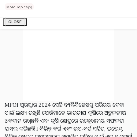
ବରଂ ଏହି କୃଷି ମହା ସମ୍ମିଳନୀରେ ଅନେକ ବଡ ବଡ ଶିଳ୍ପପତି ଠାରୁ
More Topics
ଆରମ୍ଭ କରି ଅନେକ ଶିଳ୍ପାନୁଷ୍ଠାନମାନ ଯୋଗଦେବେ l
CLOSE
MFOI ପୁରସ୍କାର 2024 ସେହି ବ୍ୟକ୍ତିବିଶେଷଙ୍କୁ ପରିଚୟ ଦେବା
ପାଇଁ ଲକ୍ଷ୍ୟ ରଖିଛି ଯେଉଁମାନେ ଭାରତୀୟ କୃଷିରେ ଅତୁଳନୀୟ
ଅବଦାନ ରଖିଛନ୍ତି ଏବଂ କୃଷି କ୍ଷେତ୍ରରେ ଉଲ୍ଲେଖନୀୟ ସଫଳତା
ହାସଲ କରିଛନ୍ତି l ବିଭିନ୍ନ ବର୍ଗ ଏବଂ ଉପ-ବର୍ଗ ସହିତ, ଇଭେଣ୍ଟ
ବିଭିନ୍ନ କ୍ଷେତ୍ରର କୃଷକମାନଙ୍କୁ ସମ୍ମାନିତ କରିବା ପାଇଁ ଏକ ପ୍ଲାଟଫର୍ମ