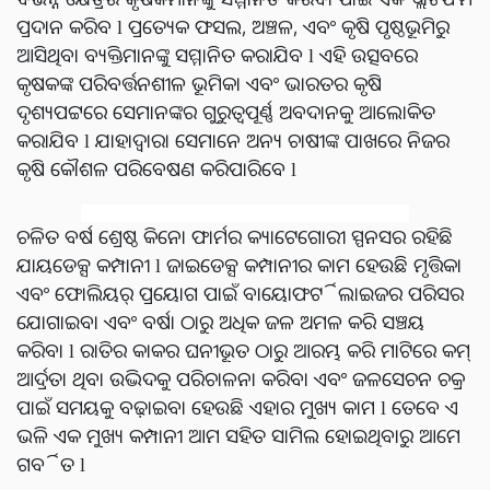
ପ୍ରଦାନ କରିବ l ପ୍ରତ୍ୟେକ ଫସଲ, ଅଞ୍ଚଳ, ଏବଂ କୃଷି ପୃଷ୍ଠଭୂମିରୁ
ଆସିଥିବା ବ୍ୟକ୍ତିମାନଙ୍କୁ ସମ୍ମାନିତ କରାଯିବ l ଏହି ଉତ୍ସବରେ
କୃଷକଙ୍କ ପରିବର୍ତ୍ତନଶୀଳ ଭୂମିକା ଏବଂ ଭାରତର କୃଷି
ଦୃଶ୍ୟପଟ୍ଟରେ ସେମାନଙ୍କର ଗୁରୁତ୍ୱପୂର୍ଣ୍ଣ ଅବଦାନକୁ ଆଲୋକିତ
କରାଯିବ l ଯାହାଦ୍ୱାରା ସେମାନେ ଅନ୍ୟ ଚାଷୀଙ୍କ ପାଖରେ ନିଜର
କୃଷି କୌଶଳ ପରିବେଷଣ କରିପାରିବେ l
ଚଳିତ ବର୍ଷ ଶ୍ରେଷ୍ଠ କିନୋ ଫାର୍ମର କ୍ୟାଟେଗୋରୀ ସ୍ପନସର ରହିଛି
ଯାୟଡେକ୍ସ କମ୍ପାନୀ l ଜାଇଡେକ୍ସ କମ୍ପାନୀର କାମ ହେଉଛି ମୃତ୍ତିକା
ଏବଂ ଫୋଲିୟର୍ ପ୍ରୟୋଗ ପାଇଁ ବାୟୋଫର୍ଟିଲାଇଜର ପରିସର
ଯୋଗାଇବା ଏବଂ ବର୍ଷା ଠାରୁ ଅଧିକ ଜଳ ଅମଳ କରି ସଞ୍ଚୟ
କରିବା l ରାତିର କାକର ଘନୀଭୂତ ଠାରୁ ଆରମ୍ଭ କରି ମାଟିରେ କମ୍
ଆର୍ଦ୍ରତା ଥିବା ଉଦ୍ଭିଦକୁ ପରିଚାଳନା କରିବା ଏବଂ ଜଳସେଚନ ଚକ୍ର
ପାଇଁ ସମୟକୁ ବଢ଼ାଇବା ହେଉଛି ଏହାର ମୁଖ୍ୟ କାମ l ତେବେ ଏ
ଭଳି ଏକ ମୁଖ୍ୟ କମ୍ପାନୀ ଆମ ସହିତ ସାମିଲ ହୋଇଥିବାରୁ ଆମେ
ଗର୍ବିତ l