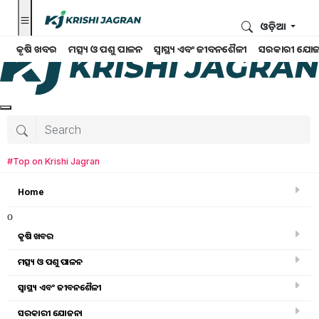
ଓଡ଼ିଆ
କୃଷି ଖବର
ମତ୍ସ୍ୟ ଓ ପଶୁ ପାଳନ
ସ୍ୱାସ୍ଥ୍ୟ ଏବଂ ଜୀବନଶୈଳୀ
ସରକାରୀ ଯୋଜ
#Top on Krishi Jagran
Home
o
କୃଷି ଖବର
ମତ୍ସ୍ୟ ଓ ପଶୁ ପାଳନ
ସ୍ୱାସ୍ଥ୍ୟ ଏବଂ ଜୀବନଶୈଳୀ
କୃଷି ଖବର
ସରକାରୀ ଯୋଜନା