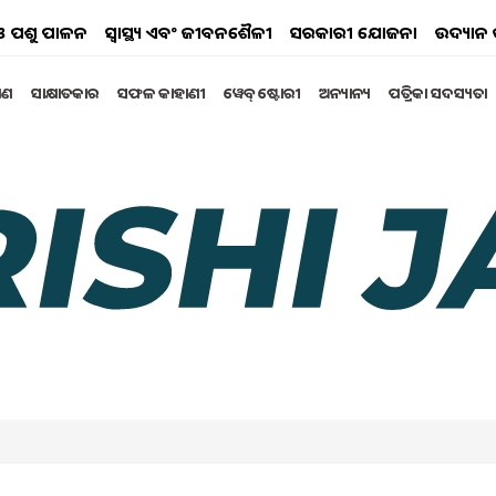
ୟ ଓ ପଶୁ ପାଳନ
ସ୍ୱାସ୍ଥ୍ୟ ଏବଂ ଜୀବନଶୈଳୀ
ସରକାରୀ ଯୋଜନା
ଉଦ୍ୟାନ 
୍ଷଣ
ସାକ୍ଷାତକାର
ସଫଳ କାହାଣୀ
ୱେବ୍ ଷ୍ଟୋରୀ
ଅନ୍ୟାନ୍ୟ
ପତ୍ରିକା ସଦସ୍ୟତା
'MFOI ସମୃଦ୍ଧ କିସାନ
ଛି ଖାସ....
୍ଧ କିସାନ ଉତ୍ସବ 2024' ଆୟୋଜନ କରିଅଛି | କୃଷକମାନଙ୍କୁ ଏକ
ୂଳ ଉଦ୍ଦେଶ୍ୟ |
024 02:51 PM