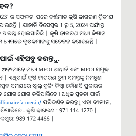
 ହେବ?
2023' ର ସଫଳତା ପରେ ବର୍ତ୍ତମାନ କୃଷି ଜାଗରଣ ଦ୍ୱିତୀୟ
ତି | ଯାହାକି ଡିସେମ୍ବର 1 ରୁ 5, 2024 ପର୍ଯ୍ୟନ୍ତ
ି ଆରମ୍ଭ ହୋଇସାରିଛି | କୃଷି ଜାଗରଣ ମଧ୍ୟ କିଷାନ
ାଧ୍ୟମରେ କୃଷକମାନଙ୍କୁ ସଚେତନ କରାଉଛନ୍ତି |
ଁ ଏହିସବୁ କରନ୍ତୁ...
ଡିତ ଅନ୍ୟମାନେ ମଧ୍ୟ MFOI ଆୱାର୍ଡ ଏବଂ MFOI ସମୃଦ୍ଧ
 ଏଥିପାଇଁ କୃଷି ଜାଗରଣ ତୁମ ସମସ୍ତଙ୍କୁ ନିମନ୍ତ୍ରଣ
ଉତ୍ସବ ସମୟରେ ଷ୍ଟଲ୍ ବୁକିଂ କିମ୍ବା କୌଣସି ପ୍ରକାରର
ତ ଯୋଗାଯୋଗ କରିପାରିବେ l ଅଧିକ ସୂଚନା ପାଇଁ
illionairefarmer.in/
ପରିଦର୍ଶନ କରନ୍ତୁ । ଏହା ବ୍ୟତୀତ,
ରିପାରିବେ - କୃଷି ଜାଗରଣ : 971 114 1270 |
ଷ କପୁର: 989 172 4466 |
ାମିଲ ହେଲା STIHL