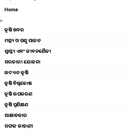
Home
o
କୃଷି ଖବର
ମତ୍ସ୍ୟ ଓ ପଶୁ ପାଳନ
ସ୍ୱାସ୍ଥ୍ୟ ଏବଂ ଜୀବନଶୈଳୀ
ସରକାରୀ ଯୋଜନା
ଉଦ୍ୟାନ କୃଷି
କୃଷି ବିଶ୍ବକୋଷ
କୃଷି ଉପକରଣ
କୃଷି ପ୍ରଶିକ୍ଷଣ
ସାକ୍ଷାତକାର
ସଫଳ କାହାଣୀ