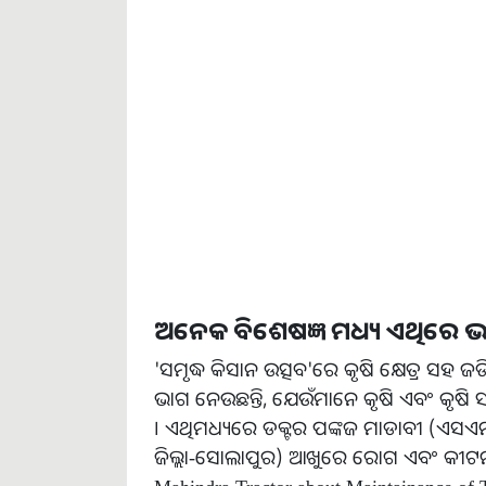
ଅନେକ ବିଶେଷଜ୍ଞ ମଧ୍ୟ ଏଥିରେ ଭାଗ
'ସମୃଦ୍ଧ କିସାନ ଉତ୍ସବ'ରେ କୃଷି କ୍ଷେତ୍ର ସହ
ଭାଗ ନେଉଛନ୍ତି, ଯେଉଁମାନେ କୃଷି ଏବଂ କୃଷି ସମ
। ଏଥିମଧ୍ୟରେ ଡକ୍ଟର ପଙ୍କଜ ମାଡାବୀ (ଏସଏମଏସ
ଜିଲ୍ଲା-ସୋଲାପୁର) ଆଖୁରେ ରୋଗ ଏବଂ କୀ
Mahindra Tractor about Maintainance o