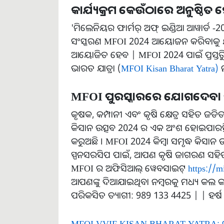
କାର୍ଯ୍ୟକ୍ରମ କେଉଁଠାରେ ଅନୁଷ୍ଠିତ
'ମିଲେନିୟର ଫାର୍ମର୍ ଅଫ୍ ଇଣ୍ଡିଆ ଆୱାର୍ଡ -
ସଂସ୍କରଣ MFOI 2024 ଆୟୋଜନ କରିବାକୁ ଯାଉଛନ୍
ଆୟୋଜିତ ହେବ | MFOI 2024 ପାଇଁ ପ୍ରସ୍ତୁତ
ଭାରତ ଯାତ୍ରା (
MFOI Kisan Bharat Yatra)
ମ
MFOI ପୁରସ୍କାରରେ ଯୋଗଦେବା ପାଇ
କୃଷକ, କମ୍ପାନୀ ଏବଂ କୃଷି କ୍ଷେତ୍ର ସହିତ ଜ
କିସାନ ଉତ୍ସବ 2024 ର ଏକ ଅଂଶ ହୋଇପାରନ୍ତି |
କରୁଅଛି । MFOI 2024 କିମ୍ବା ସମୃଦ୍ଧ କିସାନ 
ସ୍ପନସରସିପ ପାଇଁ, ଆପଣ କୃଷି ଜାଗରଣ ସହି
MFOI ର ଅଫିସିଆଲ୍ ୱେବସାଇଟ୍
https://m
ଆପଣଙ୍କୁ ଦିଆଯାଇଥିବା ନମ୍ବରକୁ ମଧ୍ୟ କଲ କ
ପରିକସିତ ତ୍ୟାଗୀ: 989 133 4425 | | ହର୍
MFOI VVIF KISAN BHARAT YATRA: ସ