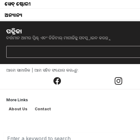
ୱେବ୍ ଷ୍ଟୋରୀ
ଅନ୍ୟାନ୍ୟ
ପତ୍ରିକା
MFOI Samridh Kisa
ବର୍ତ୍ତମାନ ଆମର ପ୍ରିଣ୍ଟ୍ ଏବଂ ଡିଜିଟାଲ୍ ମାଗାଜିନ୍କୁ ସବସ୍କ୍ରାଇବ କରନ୍ତୁ
MFOI Samridh Kisan Utsav 2024: କୃଷି ସାମ
ଗତ 27 ବର୍ଷ ଧରି କୃଷକ ଏବଂ କୃଷି କ୍ଷେତ୍ରର ବି
ସମୟ ସମୟରେ କୃଷକମାନଙ୍କ ପାଇଁ ବିଭିନ୍ନ କାର
ଆମେ ସାମାଜିକ | ଆମ ସହିତ ସଂଯୋଗ କରନ୍ତୁ:
କୃଷି ଜାଗରଣ ଆଜିକାଲି ସାରା ଦେଶରେ 'MFO
କୃଷକମାନଙ୍କୁ ଏକ ପ୍ଲାଟଫର୍ମ ଯୋଗାଇବା
MF
More Links
ଏହା ବ୍ୟତୀତ ସମୃଦ୍ଧ କିସାନ ଉତ୍ସବ ଦ୍ବାରା କୃଷ
About Us
Contact
'ମିଲେନିୟର ଫାର୍ମର୍ ଅଫ୍ ଇଣ୍ଡିଆ'
(Milliona
ଅବଗତ କରାଯାଉଛି। ଯାହାଫଳରେ କୃଷକମାନ
ଏତିକି ନୁହେଁ, 'ସମୃଦ୍ଧ କିସାନ ଉତ୍ସବ' ଦ୍ବାରା ଚା