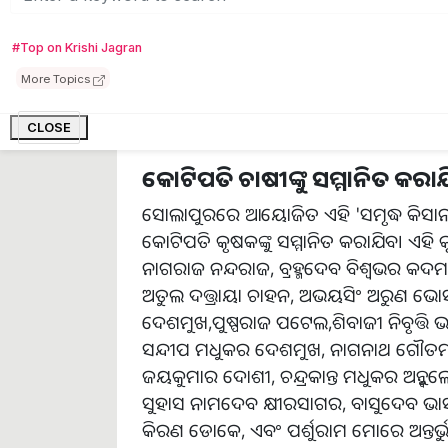
ମଧ୍ୟ ସମ୍ମାନିତ କରାଯାଉଛି । ଏହି କ୍ରମରେ ମହା
'ସମୃଦ୍ଧ କିସାନ ଉତ୍ସବ' ଆୟୋଜିତ ହେଉଛି । କ
#Top on Krishi Jagran
ଏହି 'ସମୃଦ୍ଧ କିସାନ ଉତ୍ସବ' ରେ ମହିନ୍ଦ୍ରା ଟ୍ରା
More Topics
କମ୍ପାନୀ,ବହୁ କୃଷି ବିଶେଷଜ୍ଞ, ଭାଗ ନେଉଛନ୍ତି ।
CLOSE
କୋଟିପତି ଚାଷୀଙ୍କୁ ସମ୍ମାନିତ କରାଯ
ସୋଲାପୁରରେ ଆୟୋଜିତ ଏହି 'ସମୃଦ୍ଧ କିସାନ ଉତ୍ସ
କୋଟିପତି କୃଷକଙ୍କୁ ସମ୍ମାନିତ କରାଯିବ। ଏହ
ନାଗରାଜ ନନ୍ଦରାଜ, ବ୍ରହ୍ମଦେବ ବିଶ୍ୱଭର କଦ
ଅତୁଲ ଦତ୍ତ୍ରାୟା ଚାହନ, ଅଭୟସିଂ ଅରୁଣ 
ଦେଶମୁଖ,ପୁଷ୍ପରାଜ ପଟେଲ,ଶିବାଜୀ ନିବୃତ୍ତ
ସନ୍ଦୀପ ମଧୁକର ଦେଶମୁଖ, ନାଗନାଥ ଗୌତମ ଦ
ଜୟକୁମାର ଦୋଶୀ, ଚନ୍ଦ୍ରକାନ୍ତ ମଧୁକର ଅନ୍ବୁ
ସୁହାସ ନାମଦେବ କ୍ଷୀରସାଗର, ବାସୁଦେବ ଭାସ
କିରଣ ଡୋକେ, ଏବଂ ପର୍ଶୁରାମ ମୋରେ ଅନ୍ତର୍ଭୁକ