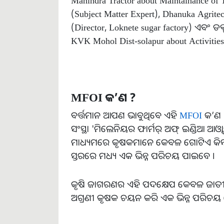
(Subject Matter Expert), Dhanuka Agrit
(Director, Loknete sugar factory) ଏବଂ ଡ
KVK Mohol Dist-solapur about Activities o
MFOI କ’ଣ ?
ବର୍ତ୍ତମାନ ଆପଣ ଭାବୁଥିବେ ଏହି
MFOI
କ’ଣ 
ସଂସ୍ଥା 'ମିଲେନିୟର ଫାର୍ମର୍ ଅଫ୍ ଇଣ୍ଡିଆ ଆଓ୍ବ
ମାଧ୍ୟମରେ କୃଷକମାନେ କେବଳ ଗୋଟିଏ କିମ୍ବା ଦୁଇଟ
ସ୍ତରରେ ମଧ୍ୟ ଏକ ଭିନ୍ନ ପରିଚୟ ପାଇବେ ।
କୃଷି ଜାଗରଣର ଏହି ପଦକ୍ଷେପ କେବଳ ଜାତୀୟ
ଅଗ୍ରଣୀ କୃଷକ ଚୟନ କରି ଏକ ଭିନ୍ନ ପରିଚୟ ଦେ