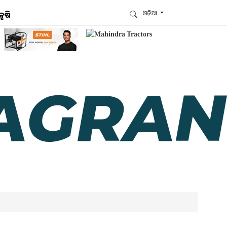
ଓଡ଼ିଆ
କୃଷି
ଆମେ ହ୍ବାଟ୍ସଆପ୍‌ରେ ଅଛୁ ! ଆମ ହ୍ବାଟ୍ସଆପ ଗ୍ରୁପରେ
ଯୋଗଦିଅନ୍ତୁ ଏବଂ ଆପଙ୍କୁ ଆବଶ୍ୟକ ହେଉଥିବା ସବୁ
ଗୁରୁତ୍ବପୂର୍ଣ୍ଣ ଅପଡେଟ୍‌ ପାଆନ୍ତୁ ପ୍ରତିଦିନ ।
ହ୍ବାଟ୍ସଆପରେ ଜଏନ କରନ୍ତୁ
ଆମ ନ୍ୟୁଜଲେଟରକୁ ସବସ୍କ୍ରାଇବ୍ କରନ୍ତୁ । ଆପଣ ଆପଣଙ୍କ
ଆଗ୍ରହ ଥିବା ଟପିକ୍‌ ବାଛିବେ ଏବଂ ଆମେ ଆପଣଙ୍କୁ ବଛା ବଛା
ନ୍ୟୁଜ ଓ ଆପଣଙ୍କ ପସନ୍ଦ ଅନୁଯାୟୀ ଲାଟେଷ୍ଟ ଅପଡେଟ୍‌
ପଠାଇଦେବୁ ।