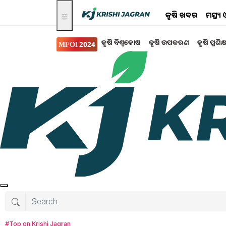
କୃଷି ଖବର
ମତ୍ସ୍
କୃଷି ବିଶ୍ବକୋଷ
କୃଷି ଉପକରଣ
କୃଷି ପ୍ରଶିକ
MFOI 2024
କୃଷି ଖବର
ସୋଲାପୁରରେ ଆୟୋଜିତ 
ଉତ୍ସବ', ଜାଣନ୍ତୁ କ'ଣ ରହି
କୃଷି ଜାଗରଣ ଆଜିକାଲି ସାରା ଦେଶରେ 'MFOI ସମୃଦ
ପ୍ଲାଟଫର୍ମ ଯୋଗାଇବା MFOI ସମୃଦ୍ଧ କିସାନ ଉତ୍ସବର ମ
Sudesna Nayak
Thursday, 07 March 2
#Top on Krishi Jagran