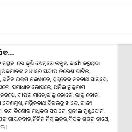
ରାଷ୍ଟ୍ରର ସୋଲାପୁରରେ ଆଜି (7 ମାର୍ଚ୍ଚ, ଗୁରୁବାର)
ୃଷି ବିଜ୍ଞାନ କେନ୍ଦ୍ର,ସୋଲାପୁରରେ ଆୟୋଜିତ ହେଉଥିବା
କ୍ଟରସ, ଧାନୁକା, ସହିତ କୃଷି କ୍ଷେତ୍ର ସହିତ ଜଡିତ ଅନେକ
ିବ...
ବ' ରେ କୃଷି କ୍ଷେତ୍ରରେ ଉତ୍କୃଷ୍ଟ କାର୍ଯ୍ୟ କରୁଥିବା
ି କୃଷକମାନଙ୍କ ମଧ୍ୟରେ ସନ୍ଦୀପ ଜରେଶ ପାଟିଲ,
ମ, ସଚିନ ଉତ୍ତମ ନଲୱାଡେ, ବ୍ରହ୍ମଦେବ ନବନାଥ ସାରଦେ,
ଭୋସଲେ, ସମାଧାନ ଭୋସଲେ, ଅନିଲ ତୁକୁରାମ
ି ଭନବସେ, ଦୀପକ ମାନେ,ରାଜୁ ଡୋକେ, ରାଜୁ ଡୋକ,
େଶମୁଖ, ମଲ୍ଲିକନାଥ ବିରଭଦ୍ର ଖାଡେ, ରାଜ୍ୟ
ଲେ, ନନ୍ଦ କିଶୋର ମଧୁକର ସପାଟେ, ସୁନୀଲ ମୁଣ୍ଡଫେନ,
୍କର ଗାୟକବାଡ,ନିତିନ ନିମ୍ବାଲକର,ଦିପକ ଶଙ୍କର ତାଥେ,
୍ତ ।