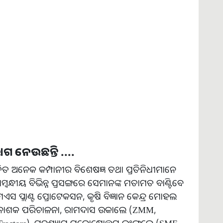
 ନେଉଛନ୍ତି ....
 ଜଡିତ ଅନେକ କମ୍ପାନୀର ବିଶେଷଜ୍ଞ ତଥା ପ୍ରତିନିଧୀମାନେ
୍ବନ୍ଧୀୟ ବିଭିନ୍ନ ପ୍ରସଙ୍ଗରେ ସେମାନଙ୍କ ମତାମତ ବାଣ୍ଟିବେ
 ପ୍ଲାଣ୍ଟ ପ୍ରୋଟେକସନ, କୃଷି ବିଜ୍ଞାନ କେନ୍ଦ୍ର ମୋହଲ
ଟନାଶକ ପରିଚାଳନା, ରାମଦାସ ଉକାଲେ (ZMM,
f Tractors), ଘନଶ୍ୟାମ ପୁରୋଷୋତ୍ତମ ଇଂଙ୍ଗଲେ (SME