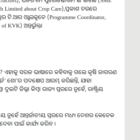
ech Limited about Crop Care),ପ୍ରକାଶ ଚଉରେ
କ୍ଟର ଟି.ଆର ଓ୍ବାଲକୁଡେ (Programme Coordinator,
f KVK) ଅନ୍ତର୍ଭୁକ୍ତ।
? ଏହାକୁ ସରଳ ଭାଷାରେ କହିବାକୁ ଗଲେ କୃଷି ଜାଗରଣ
ାର୍ଡ' ଶୋ'ର ପଦକ୍ଷେପ ଆରମ୍ଭ କରିଛନ୍ତି, ଯାହା
ି ଜିଲ୍ଲା କିମ୍ବା ରାଜ୍ୟ ସ୍ତରରେ ନୁହେଁ, ରାଷ୍ଟ୍ରିୟ
 ନୁହେଁ ଆନ୍ତର୍ଜାତୀୟ ସ୍ତରରେ ମଧ୍ୟ ଦେଶର କେତେକ
ବା ପାଇଁ କାର୍ଯ୍ୟ କରିବ ।