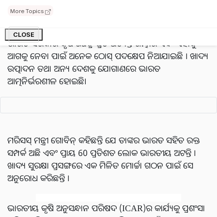
ମଧ୍ୟ ଅଟେ ।
More Topics
ତୋମାର କହିଛନ୍ତି ଯେ ପ୍ରଧାନମନ୍ତ୍ରୀ ନରେନ୍ଦ୍ର ମୋଦିଙ୍କ ନେତୃତ୍ୱରେ
CLOSE
ଭାରତ ସରକାର କୃଷି କ୍ଷେତ୍ର ପ୍ରତି ଅତ୍ୟନ୍ତ ଗମ୍ଭୀର ଏବଂ ଏହାକୁ
ଆଗକୁ ନେବା ପାଇଁ ଅନେକ ଠୋସ୍ ପଦକ୍ଷେପ ନିଆଯାଇଛି । ଖାଦ୍ୟ
ଉତ୍ପାଦନ ତଥା ଅନ୍ୟ ଦେଶକୁ ଯୋଗାଣରେ ଭାରତ
ଆତ୍ମନିର୍ଭରଶୀଳ ହୋଇଛି।
ମରିସସ୍ ମନ୍ତ୍ରୀ ଗୋବିନ୍ କହିଛନ୍ତି ଯେ ତାଙ୍କର ଭାରତ ସହିତ ରକ୍ତ
ସମ୍ପର୍କ ଅଛି ଏବଂ ପ୍ରାୟ 60 ପ୍ରତିଶତ ଲୋକ ଭାରତୀୟ ଅଟନ୍ତି ।
ଖାଦ୍ୟ ସୁରକ୍ଷା ପ୍ରସଙ୍ଗରେ ଏକ ମିଳିତ ମୋର୍ଚ୍ଚା ଗଠନ ପାଇଁ ସେ
ଅନୁରୋଧ କରିଛନ୍ତି ।
ଭାରତୀୟ କୃଷି ଅନୁସନ୍ଧାନ ପରିଷଦ (ICAR)ର କାର୍ଯ୍ୟକୁ ପ୍ରଶଂସା