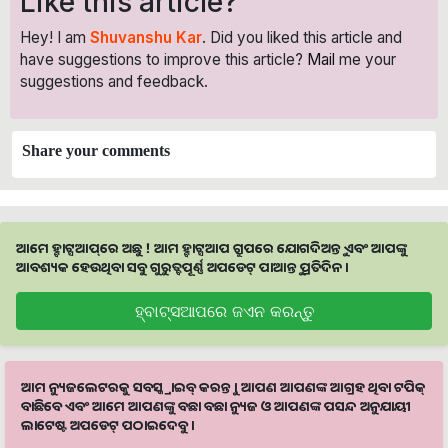
Like this article?
Hey! I am
Shuvanshu Kar
. Did you liked this article and
have suggestions to improve this article?
Mail
me your
suggestions and feedback.
Share your comments
ଆମେ ହ୍ବାଟ୍ସଆପ୍‌ରେ ଅଛୁ ! ଆମ ହ୍ବାଟ୍ସଆପ ଗ୍ରୁପରେ ଯୋଗଦିଅନ୍ତୁ ଏବଂ ଆପଙ୍କୁ
ଆବଶ୍ୟକ ହେଉଥିବା ସବୁ ଗୁରୁତ୍ବପୂର୍ଣ୍ଣ ଅପଡେଟ୍‌ ପାଆନ୍ତୁ ପ୍ରତିଦିନ ।
ହ୍ବାଟ୍ସଆପରେ ଜଏନ କରନ୍ତୁ
ଆମ ନ୍ୟୁଜଲେଟରକୁ ସବସ୍କ୍ରାଇବ୍ କରନ୍ତୁ । ଆପଣ ଆପଣଙ୍କ ଆଗ୍ରହ ଥିବା ଟପିକ୍‌
ବାଛିବେ ଏବଂ ଆମେ ଆପଣଙ୍କୁ ବଛା ବଛା ନ୍ୟୁଜ ଓ ଆପଣଙ୍କ ପସନ୍ଦ ଅନୁଯାୟୀ
ଲାଟେଷ୍ଟ ଅପଡେଟ୍‌ ପଠାଇଦେବୁ ।