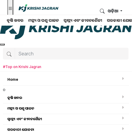
ଓଡ଼ିଆ
କୃଷି ଖବର
ମତ୍ସ୍ୟ ଓ ପଶୁ ପାଳନ
ସ୍ୱାସ୍ଥ୍ୟ ଏବଂ ଜୀବନଶୈଳୀ
ସରକାରୀ ଯୋଜ
#Top on Krishi Jagran
Home
o
କୃଷି ଖବର
ମତ୍ସ୍ୟ ଓ ପଶୁ ପାଳନ
ସ୍ୱାସ୍ଥ୍ୟ ଏବଂ ଜୀବନଶୈଳୀ
କୃଷି ଖବର
ସରକାରୀ ଯୋଜନା