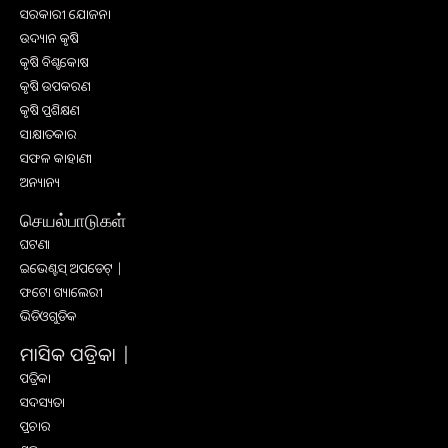
ସରକାରୀ ଯୋଜନା
ଉଦ୍ୟାନ କୃଷି
କୃଷି ବିଶ୍ବକୋଷ
କୃଷି ଉପକରଣ
କୃଷି ପ୍ରଶିକ୍ଷଣ
ସାକ୍ଷାତକାର
ସଫଳ କାହାଣୀ
ଅନ୍ୟାନ୍ୟ
செயல்பாடுகள்
ଘଟଣା
ଇଭେଣ୍ଟସ୍ ଅପଡେଟ୍ |
ଫଟୋ ଗ୍ୟାଲେରୀ
ଭିଡିଓଗୁଡିକ
ମାସିକ ପତ୍ରିକା |
ପତ୍ରିକା
ସଦସ୍ୟତା
ପ୍ରଚାର