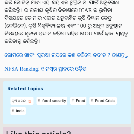
କରି ଗୋବିନ୍ ମଧ୍ୟ ଏହା ସହ ଏକ ଚୁକ୍ତିନାମା ପାଇଁ ଅନୁରୋଧ
କରିଛନ୍ତି । ଭାରତୀୟ କୃଷିର ବିକାଶରେ ICAR ର ଭୂମିକା
ବିଷୟରେ ତୋମାର ଏହାର ଅନୁବନ୍ଧିତ କୃଷି ବିଜ୍ଞାନ କେନ୍ଦ୍ର
(କେଭିକେ), କୃଷି ବିଶ୍ୱବିଦ୍ୟାଳୟ ଏବଂ 100 ରୁ ଅଧିକ ଅନୁଷ୍ଠାନ
ବିଷୟରେ ସୂଚନା ପ୍ରଦାନ କରିବା ସହିତ MOU ପାଇଁ ଢାଞ୍ଚା ପ୍ରସ୍ତୁତ
କରିବାକୁ କହିଛନ୍ତି ।
ରୋମରେ ଖାଦ୍ୟ ସୁରକ୍ଷା ଉପରେ କଣ କହିଲେ ନବୀନ ? ଜାଣନ୍ତୁ...
NFSA Ranking: ୧ ନମ୍ବର ସ୍ଥାନରେ ଓଡ଼ିଶା
Related Topics
କୃଷି ଖବର
food security
Food
Food Crisis
india