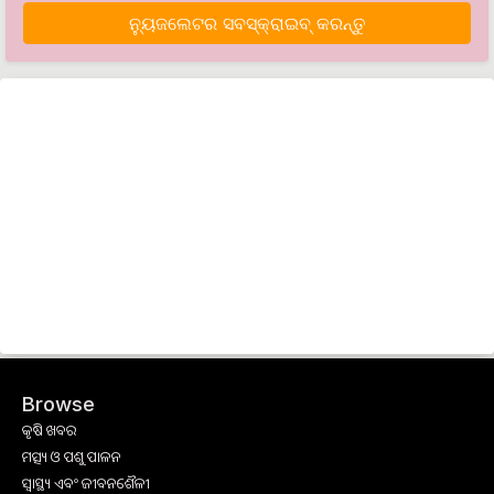
ନ୍ୟୁଜଲେଟର ସବସ୍କ୍ରାଇବ୍‌ କରନ୍ତୁ
Browse
କୃଷି ଖବର
ମତ୍ସ୍ୟ ଓ ପଶୁ ପାଳନ
ସ୍ୱାସ୍ଥ୍ୟ ଏବଂ ଜୀବନଶୈଳୀ