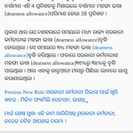
ବର୍ତ୍ତମାନ ଏହି 4 ପ୍ରତିଶତକୁ ମିଶାଇଲେ ବର୍ତ୍ତମାନ ମହଙ୍ଗା ଭତ୍ତା
(dearness allowance)ପରିମାଣ ହେଲା 38 ପ୍ରତିଶତ ।
ପ୍ରକାଶ ଥାଉ ଯେ,ଦଶହରାରେ ସମୟରେ ମଧ୍ୟ ରାଜ୍ୟ ସରକାରୀ
କର୍ମଚାରୀଙ୍କ ମହଙ୍ଗା ଭତ୍ତା (dearness allowance)ବୃଦ୍ଧି
ହୋଇଥିଲା । ସେ ସମୟରେ ୩% ମହଙ୍ଗା ଭତ୍ତା
(dearness
allowance)
ବୃଦ୍ଧି କରିଥିଲେ । ଫଳରେ ସରକାରୀ କର୍ମଚାରୀଙ୍କ
ମହଙ୍ଗା ଭତ୍ତା (dearness allowance)୩୧%ରୁ ୩୪%କୁ ବୃଦ୍ଧି
ପାଇଥିଲା । ଆଉ ଏହାକୁ ଜାନୁଆରୀ ମାସରୁ ପିଛିଲା ଭାବରେ ଲାଗୁ
କରାଯାଇଥିଲା ।
Pension New Rule:ସରକାରୀ କର୍ମଚାରୀ ପିଲାଙ୍କ ପାଇଁ ଖୁସି
ଖବର ; ମିଳିବ ଫ୍ୟାମିଲି ପେନସନ, ଜାଣନ୍ତୁ...
ମାର୍ଚ୍ଚ ଶେଷ ସୁଦ୍ଧା ଏହି କାମ ସାରିଦିଅନ୍ତୁ ସରକାରୀ କର୍ମଚାରୀ,
ନଚେତ୍ କଟିବ ଆପଣଙ୍କ ଦରମା !