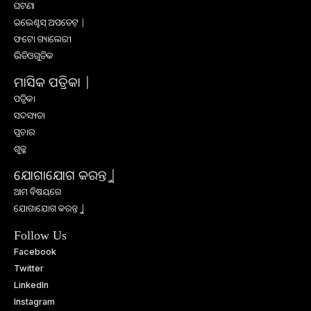
ଘଟଣା
ଇଭେଣ୍ଟସ୍ ଅପଡେଟ୍ |
ଫଟୋ ଗ୍ୟାଲେରୀ
ଭିଡିଓଗୁଡିକ
ମାସିକ ପତ୍ରିକା |
ପତ୍ରିକା
ସଦସ୍ୟତା
ପ୍ରଚାର
ଶୁଳ୍କ
ଯୋଗାଯୋଗ କରନ୍ତୁ |
ଆମ ବିଷୟରେ
ଯୋଗାଯୋଗ କରନ୍ତୁ |
Follow Us
Facebook
Twitter
LinkedIn
Instagram