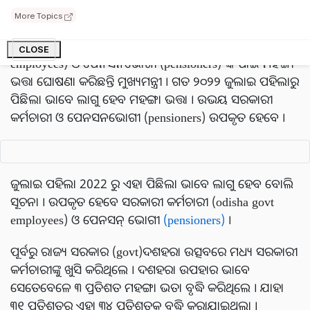
ରାଜ୍ୟ ସରକାର
(odisha govt)
ଙ୍କ ନୂଆବର୍ଷ ଭେଟି । ୪ ପ୍ରତିଶତ
More Topics
ମହଙ୍ଗା ଭତ୍ତା ଓ ଟିଆଇ ଘୋଷଣା କଲେ ମୁଖ୍ୟମନ୍ତ୍ରୀ ନବୀନ
ପଟ୍ଟନାୟକ । ରାଜ୍ୟ ସରକାରୀ କର୍ମଚାରୀ (odisha govt
CLOSE
employees) ଓ ପେନସନଭୋଗୀ (pensioners) ଙ୍କ ପାଇଁ ମହଙ୍ଗା
ଭତ୍ତା ଘୋଷଣା କରିଛନ୍ତି ମୁଖ୍ୟମନ୍ତ୍ରୀ । ଗତ ୨୦୨୨ ଜୁଲାଇ ପହିଲାରୁ
ପିଛିଲା ଭାବେ ଲାଗୁ ହେବ ମହଙ୍ଗା ଭତ୍ତା । ଉଭୟ ସରକାରୀ
କର୍ମଚାରୀ ଓ ପେନସନଭୋଗୀ (pensioners) ଉପକୃତ ହେବେ ।
ଜୁଲାଇ ପହିଲା 2022 ରୁ ଏହା ପିଛିଲା ଭାବେ ଲାଗୁ ହେବ ବୋଲି
ସୂଚନା । ଉପକୃତ ହେବେ ସରକାରୀ କର୍ମଚାରୀ (odisha govt
employees) ଓ ପେନସନ୍ ଭୋଗୀ
(pensioners)
।
ପୂର୍ବରୁ ରାଜ୍ୟ ସରକାର (govt)ଦଶହରା ଉତ୍ସବରେ ମଧ୍ୟ ସରକାରୀ
କର୍ମଚାରୀଙ୍କୁ ଖୁସି କରିଥିଲେ । ଦଶହରା ଉପହାର ଭାବେ
ସେତେବେଳେ ୩ ପ୍ରତିଶତ ମହଙ୍ଗା ଭତା ବୃଦ୍ଧି କରିଥିଲେ । ଯାହା
୩୧ ପ୍ରତିଶତରୁ ଏହା ୩୪ ପ୍ରତିଶତକୁ ବୃଦ୍ଧି କରାଯାଇଥିଲା ।