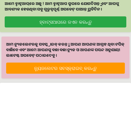
ଆମେ ହ୍ବାଟ୍ସଆପ୍‌ରେ ଅଛୁ ! ଆମ ହ୍ବାଟ୍ସଆପ ଗ୍ରୁପରେ ଯୋଗଦିଅନ୍ତୁ ଏବଂ ଆପଙ୍କୁ
ଆବଶ୍ୟକ ହେଉଥିବା ସବୁ ଗୁରୁତ୍ବପୂର୍ଣ୍ଣ ଅପଡେଟ୍‌ ପାଆନ୍ତୁ ପ୍ରତିଦିନ ।
ହ୍ବାଟ୍ସଆପରେ ଜଏନ କରନ୍ତୁ
ଆମ ନ୍ୟୁଜଲେଟରକୁ ସବସ୍କ୍ରାଇବ୍ କରନ୍ତୁ । ଆପଣ ଆପଣଙ୍କ ଆଗ୍ରହ ଥିବା ଟପିକ୍‌
ବାଛିବେ ଏବଂ ଆମେ ଆପଣଙ୍କୁ ବଛା ବଛା ନ୍ୟୁଜ ଓ ଆପଣଙ୍କ ପସନ୍ଦ ଅନୁଯାୟୀ
ଲାଟେଷ୍ଟ ଅପଡେଟ୍‌ ପଠାଇଦେବୁ ।
ନ୍ୟୁଜଲେଟର ସବସ୍କ୍ରାଇବ୍‌ କରନ୍ତୁ