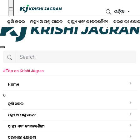
ଓଡ଼ିଆ
କୃଷି ଖବର
ମତ୍ସ୍ୟ ଓ ପଶୁ ପାଳନ
ସ୍ୱାସ୍ଥ୍ୟ ଏବଂ ଜୀବନଶୈଳୀ
ସରକାରୀ ଯୋଜ
#Top on Krishi Jagran
Home
o
କୃଷି ଖବର
ମତ୍ସ୍ୟ ଓ ପଶୁ ପାଳନ
ସ୍ୱାସ୍ଥ୍ୟ ଏବଂ ଜୀବନଶୈଳୀ
କୃଷି ଖବର
ସରକାରୀ ଯୋଜନା