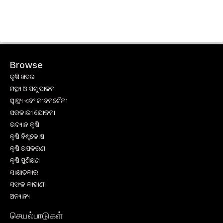
Browse
କୃଷି ଖବର
ମତ୍ସ୍ୟ ଓ ପଶୁ ପାଳନ
ସ୍ୱାସ୍ଥ୍ୟ ଏବଂ ଜୀବନଶୈଳୀ
ସରକାରୀ ଯୋଜନା
ଉଦ୍ୟାନ କୃଷି
କୃଷି ବିଶ୍ବକୋଷ
କୃଷି ଉପକରଣ
କୃଷି ପ୍ରଶିକ୍ଷଣ
ସାକ୍ଷାତକାର
ସଫଳ କାହାଣୀ
ଅନ୍ୟାନ୍ୟ
செயல்பாடுகள்