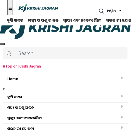
ଓଡ଼ିଆ
କୃଷି ଖବର
ମତ୍ସ୍ୟ ଓ ପଶୁ ପାଳନ
ସ୍ୱାସ୍ଥ୍ୟ ଏବଂ ଜୀବନଶୈଳୀ
ସରକାରୀ ଯୋଜ
#Top on Krishi Jagran
Home
o
କୃଷି ଖବର
ମତ୍ସ୍ୟ ଓ ପଶୁ ପାଳନ
ସ୍ୱାସ୍ଥ୍ୟ ଏବଂ ଜୀବନଶୈଳୀ
କୃଷି ଖବର
ସରକାରୀ ଯୋଜନା