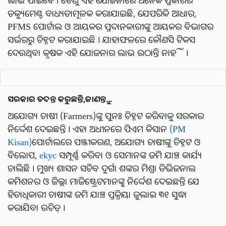
ଲାଭ ପାଇବେ । ତେଣୁ ଏହି ଯୋଜନାରେ ଅନେକ ପ୍ରକାରର
ଡକ୍ୟୁମେଣ୍ଟ ବାଧ୍ୟତାମୂଳକ କରାଯାଇଛି, ଯେପରିକି ଆଧାର,
PFMS ପୋର୍ଟାଲ ଓ ଆୟକର ପ୍ରଦାନକାରୀଙ୍କୁ ଆୟକର ବିଭାଗର
ସର୍ଭରରୁ ଚିହ୍ନଟ କରାଯାଇଛି । ଯାହାଫଳରେ କୌଣସି ଟିକସ
ଦେଉଥିବା କୃଷକ ଏହି ଯୋଜନାର ଲାଭ ଉଠାନ୍ତି ନାହିଁ ।
ସରକାର ତଦନ୍ତ କରୁଛନ୍ତି,ଜାଣନ୍ତୁ...
ଅଯୋଗ୍ୟ ଚାଷୀ (Farmers)ଙ୍କୁ ପୁନଃ ଚିହ୍ନଟ କରିବାକୁ ସରକାର
ନିର୍ଦ୍ଦେଶ ଦେଇଛନ୍ତି । ଏହା ଅଧୀନରେ ପିଏମ କିସାନ
(PM
Kisan)
ପୋର୍ଟାଲରେ ପଞ୍ଜୀକରଣ, ଅଯୋଗ୍ୟ ଚାଷୀଙ୍କୁ ଚିହ୍ନଟ ଓ
ବିଲୋପ,
ekyc
ସମ୍ପୂର୍ଣ୍ଣ କରିବା ଓ ସେମାନଙ୍କ ଜମି ଯାଞ୍ଚ କାର୍ଯ୍ୟ
ଚାଲିଛି । ମୁଖ୍ୟ ଶାସନ ସଚିବ ଦୁର୍ଗା ଶଙ୍କର ମିଶ୍ରା ଡିଭିଜନାଲ
କମିଶନର ଓ ଜିଲ୍ଲା ମାଜିଷ୍ଟ୍ରେଟମାନଙ୍କୁ ନିର୍ଦ୍ଦେଶ ଦେଇଛନ୍ତି ଯେ
ହିତାଧିକାରୀ ଚାଷୀଙ୍କ ଜମି ଯାଞ୍ଚ ପ୍ରକ୍ରିୟା ଜୁଲାଇ ୩୧ ସୁଦ୍ଧା
କରାଯିବା ଉଚିତ୍ ।