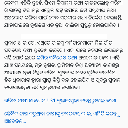
କେବଳ ଏତିକି ନୁହେଁ, ପିଏମ କିସାନଙ୍କ ତଥ୍ୟ ଡାଉନଲୋଡ୍ କରିବା
ଓ ରାଜସ୍ୱ ବିଭାଗରୁ ଏକ୍ସେଲ ସିଟ୍ ଉପରେ ଜମି ସମ୍ବନ୍ଧୀୟ ତଥ୍ୟ
ଅପଲୋଡ୍ କରିବା ପାଇଁ କେନ୍ଦ୍ର ସରକାର ମଧ୍ୟ ନିର୍ଦ୍ଦେଶ ଦେଇଛନ୍ତି,
ଯାହାଫଳରେ କୃଷକଙ୍କ ଏକ ନୂଆ ତାଲିକା ପ୍ରସ୍ତୁତ ହୋଇପାରିବ ।
ପ୍ରକାଶ ଥାଉ ଯେ, ଏଥିରେ ରାଜସ୍ୱ କର୍ମଚାରୀମାନେ ନିଜ ଗାଁର
ସବିଶେଷ ତଥ୍ୟ ପ୍ରବେଶ କରିବେ । ଏହା ପରେ ତହସିଲ ଲଗଇନରୁ
ଏହି ପୋର୍ଟାଲରେ
ଜମିର ସବିଶେଷ ତଥ୍ୟ
ଅପଲୋଡ୍ ହେବ । ଏହି
ଯାଞ୍ଚ ସମୟରେ, ମୃତ କୃଷକ, ଭୂମିହୀନ କିମ୍ବା ଅନ୍ୟାନ୍ୟ କାରଣରୁ
ଅଯୋଗ୍ୟ ଥିବା ଚିହ୍ନଟ କରିବା ପୃଥକ ଭାବରେ ସୂଚିତ କରାଯିବ,
ହିତାଧିକାରୀଙ୍କ ଦ୍ବାରା ପ୍ରାପ୍ତ କିସ୍ତି ବନ୍ଦ ହୋଇଯିବ ଓ ପୂର୍ବରୁ ପ୍ରଦାନ
କରାଯାଇଥିବା ଅର୍ଥ ପୁନରୁଦ୍ଧାର କରାଯିବ ।
ଖରିଫ ଚାଷୀ ସାବଧାନ ! 31 ଜୁଲାଇସୁଦ୍ଧା କରନ୍ତୁ ଫସଲ ବୀମା
ଜୈବିକ ଚାଷ କରୁଥିବା ଚାଷୀଙ୍କୁ ଜବରଦସ୍ତ ଲାଭ, ଏମିତି କରନ୍ତୁ
ଆବେଦନ...