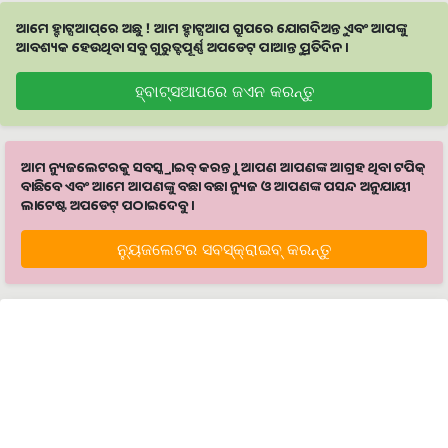
ଆମେ ହ୍ବାଟ୍ସଆପ୍‌ରେ ଅଛୁ ! ଆମ ହ୍ବାଟ୍ସଆପ ଗ୍ରୁପରେ ଯୋଗଦିଅନ୍ତୁ ଏବଂ ଆପଙ୍କୁ
ଆବଶ୍ୟକ ହେଉଥିବା ସବୁ ଗୁରୁତ୍ବପୂର୍ଣ୍ଣ ଅପଡେଟ୍‌ ପାଆନ୍ତୁ ପ୍ରତିଦିନ ।
ହ୍ବାଟ୍ସଆପରେ ଜଏନ କରନ୍ତୁ
ଆମ ନ୍ୟୁଜଲେଟରକୁ ସବସ୍କ୍ରାଇବ୍ କରନ୍ତୁ । ଆପଣ ଆପଣଙ୍କ ଆଗ୍ରହ ଥିବା ଟପିକ୍‌
ବାଛିବେ ଏବଂ ଆମେ ଆପଣଙ୍କୁ ବଛା ବଛା ନ୍ୟୁଜ ଓ ଆପଣଙ୍କ ପସନ୍ଦ ଅନୁଯାୟୀ
ଲାଟେଷ୍ଟ ଅପଡେଟ୍‌ ପଠାଇଦେବୁ ।
ନ୍ୟୁଜଲେଟର ସବସ୍କ୍ରାଇବ୍‌ କରନ୍ତୁ