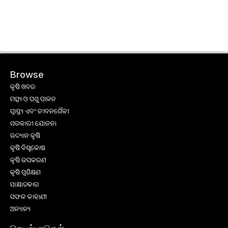
Browse
କୃଷି ଖବର
ମତ୍ସ୍ୟ ଓ ପଶୁ ପାଳନ
ସ୍ୱାସ୍ଥ୍ୟ ଏବଂ ଜୀବନଶୈଳୀ
ସରକାରୀ ଯୋଜନା
ଉଦ୍ୟାନ କୃଷି
କୃଷି ବିଶ୍ବକୋଷ
କୃଷି ଉପକରଣ
କୃଷି ପ୍ରଶିକ୍ଷଣ
ସାକ୍ଷାତକାର
ସଫଳ କାହାଣୀ
ଅନ୍ୟାନ୍ୟ
செயல்பாடுகள்