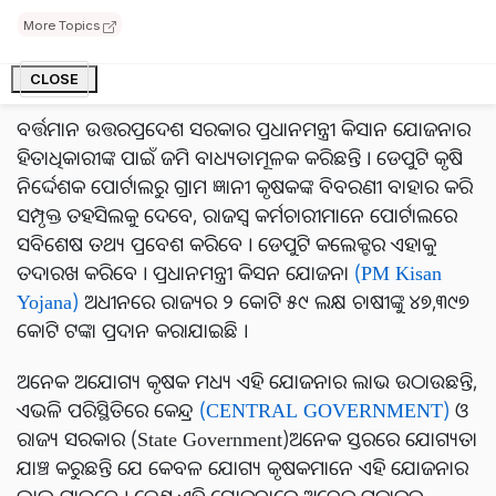
ମାଜିଷ୍ଟ୍ରେଟମାନଙ୍କୁ ନିର୍ଦ୍ଦେଶ ଦେଇଛନ୍ତି । ଏହାର ନୂଆ ଅପଡେଟ
More Topics
ବିଷୟରେ ଚାଲନ୍ତୁ ଜାଣିବା...
CLOSE
ପିଏମ କିସାନ ଯୋଜନାରେ ବଡ଼ ପରିବର୍ତ୍ତନ!
ବର୍ତ୍ତମାନ ଉତ୍ତରପ୍ରଦେଶ ସରକାର ପ୍ରଧାନମନ୍ତ୍ରୀ କିସାନ ଯୋଜନାର
ହିତାଧିକାରୀଙ୍କ ପାଇଁ ଜମି ବାଧ୍ୟତାମୂଳକ କରିଛନ୍ତି । ଡେପୁଟି କୃଷି
ନିର୍ଦ୍ଦେଶକ ପୋର୍ଟାଲରୁ ଗ୍ରାମ ଜ୍ଞାନୀ କୃଷକଙ୍କ ବିବରଣୀ ବାହାର କରି
ସମ୍ପୃକ୍ତ ତହସିଲକୁ ଦେବେ, ରାଜସ୍ୱ କର୍ମଚାରୀମାନେ ପୋର୍ଟାଲରେ
ସବିଶେଷ ତଥ୍ୟ ପ୍ରବେଶ କରିବେ । ଡେପୁଟି କଲେକ୍ଟର ଏହାକୁ
ତଦାରଖ କରିବେ । ପ୍ରଧାନମନ୍ତ୍ରୀ କିସନ ଯୋଜନା
(PM Kisan
Yojana)
ଅଧୀନରେ ରାଜ୍ୟର ୨ କୋଟି ୫୯ ଲକ୍ଷ ଚାଷୀଙ୍କୁ ୪୭,୩୯୭
କୋଟି ଟଙ୍କା ପ୍ରଦାନ କରାଯାଇଛି ।
ଅନେକ ଅଯୋଗ୍ୟ କୃଷକ ମଧ୍ୟ ଏହି ଯୋଜନାର ଲାଭ ଉଠାଉଛନ୍ତି,
ଏଭଳି ପରିସ୍ଥିତିରେ କେନ୍ଦ୍ର
(CENTRAL GOVERNMENT)
ଓ
ରାଜ୍ୟ ସରକାର (State Government)ଅନେକ ସ୍ତରରେ ଯୋଗ୍ୟତା
ଯାଞ୍ଚ କରୁଛନ୍ତି ଯେ କେବଳ ଯୋଗ୍ୟ କୃଷକମାନେ ଏହି ଯୋଜନାର