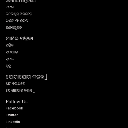
ଘଟଣା
ଇଭେଣ୍ଟସ୍ ଅପଡେଟ୍ |
ଫଟୋ ଗ୍ୟାଲେରୀ
ଭିଡିଓଗୁଡିକ
ମାସିକ ପତ୍ରିକା |
ପତ୍ରିକା
ସଦସ୍ୟତା
ପ୍ରଚାର
ଶୁଳ୍କ
ଯୋଗାଯୋଗ କରନ୍ତୁ |
ଆମ ବିଷୟରେ
ଯୋଗାଯୋଗ କରନ୍ତୁ |
Follow Us
Facebook
Twitter
LinkedIn