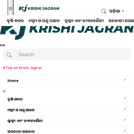
ଓଡ଼ିଆ
କୃଷି ଖବର
ମତ୍ସ୍ୟ ଓ ପଶୁ ପାଳନ
ସ୍ୱାସ୍ଥ୍ୟ ଏବଂ ଜୀବନଶୈଳୀ
ସରକାରୀ ଯୋଜ
#Top on Krishi Jagran
Home
o
କୃଷି ଖବର
ମତ୍ସ୍ୟ ଓ ପଶୁ ପାଳନ
ସ୍ୱାସ୍ଥ୍ୟ ଏବଂ ଜୀବନଶୈଳୀ
କୃଷି ଖବର
ସରକାରୀ ଯୋଜନା