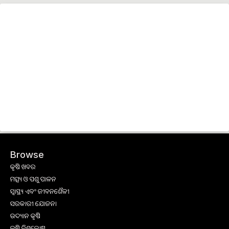
Browse
କୃଷି ଖବର
ମତ୍ସ୍ୟ ଓ ପଶୁ ପାଳନ
ସ୍ୱାସ୍ଥ୍ୟ ଏବଂ ଜୀବନଶୈଳୀ
ସରକାରୀ ଯୋଜନା
ଉଦ୍ୟାନ କୃଷି
କୃଷି ବିଶ୍ବକୋଷ