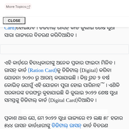
ହୋଇ ଗଲାଣି । ତେବେ ପ୍ରକୃତରେ ଉତ୍ତରାଖଣ୍ଡ ସରକାର ଘୋଷଣା
More Topics
କରିଛନ୍ତି କି ଜୁଲାଇ ୨୦୨୨ ଶେଷ ସୁଦ୍ଧା ସମସ୍ତ ରାସନ୍ କାର୍ଡଧାରୀ
(Ration Card)ଙ୍କ ରାସନ୍ କାର୍ଡ ଡିଜିଟାଲ୍
(Digital Ration
CLOSE
Card)
ହୋଇଯିବ । ଡିଜିଟାଲ୍ ରାସନ୍ କାର୍ଡ ଜୁଲାଇ ଶେଷ ସୁଧା
ସାରା ରାଜ୍ୟରେ ବିତରଣ କରିଦିଆଯିବ ।
ଏହି କାର୍ଡ଼ରେ ହିତାଧିକାରୀଙ୍କୁ ଅନେକ ପ୍ରକାର ଫାଇଦା ମିଳିବ ।
ରାସନ୍ କାର୍ଡ
(Ration Card)
କୁ ଡିଜିଟାଲ୍ (Digital) କରିବା
ଯୋଜନା ୨୦୨୦ ରୁ ଆରମ୍ଭ କରାଯାଇଛି । କିନ୍ତୁ ଗତ ୨ ବର୍ଷ
କୋଭିଡ୍ ଯୋଗୁଁ ଏହି ଯୋଜନା ପୁରା ହୋଇ ପାରିନାହିଁ । ଏଣିକି
ସରକାରଙ୍କ ତରଫରୁ କୁହାଯାଇଛି କି ଜୁଲାଇ ୨୦୨୨ ଶେଷ ସୁଧା
ସମସ୍ତଙ୍କୁ ଡିଜିଟାଲ୍ କାର୍ଡ (Digital Card)ଦିଆଯିବ ।
ପ୍ରକାଶ ଥାଉ ଯେ, ମେ ୨୦୨୨ ସୁଧା ରାଜ୍ୟରେ ୧୨ ଲକ୍ଷ ୫୮ ହଜାର
୫୪୪ ରାସନ କାର୍ଡଧାରୀଙ୍କୁ
ଡିଜିଟାଲ୍ ରାସନ୍
କାର୍ଡ ବିତରଣ