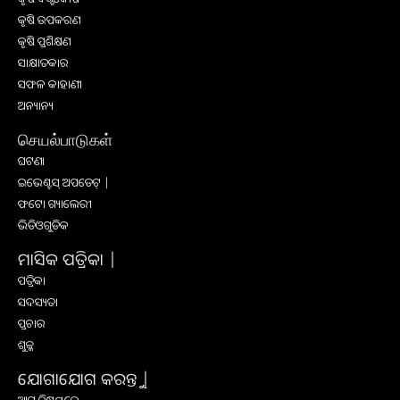
କୃଷି ଉପକରଣ
କୃଷି ପ୍ରଶିକ୍ଷଣ
ସାକ୍ଷାତକାର
ସଫଳ କାହାଣୀ
ଅନ୍ୟାନ୍ୟ
செயல்பாடுகள்
ଘଟଣା
ଇଭେଣ୍ଟସ୍ ଅପଡେଟ୍ |
ଫଟୋ ଗ୍ୟାଲେରୀ
ଭିଡିଓଗୁଡିକ
ମାସିକ ପତ୍ରିକା |
ପତ୍ରିକା
ସଦସ୍ୟତା
ପ୍ରଚାର
ଶୁଳ୍କ
ଯୋଗାଯୋଗ କରନ୍ତୁ |