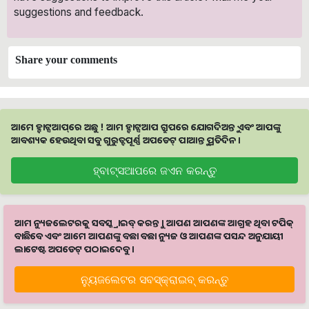
suggestions and feedback.
Share your comments
ଆମେ ହ୍ବାଟ୍ସଆପ୍‌ରେ ଅଛୁ ! ଆମ ହ୍ବାଟ୍ସଆପ ଗ୍ରୁପରେ ଯୋଗଦିଅନ୍ତୁ ଏବଂ ଆପଙ୍କୁ
ଆବଶ୍ୟକ ହେଉଥିବା ସବୁ ଗୁରୁତ୍ବପୂର୍ଣ୍ଣ ଅପଡେଟ୍‌ ପାଆନ୍ତୁ ପ୍ରତିଦିନ ।
ହ୍ବାଟ୍ସଆପରେ ଜଏନ କରନ୍ତୁ
ଆମ ନ୍ୟୁଜଲେଟରକୁ ସବସ୍କ୍ରାଇବ୍ କରନ୍ତୁ । ଆପଣ ଆପଣଙ୍କ ଆଗ୍ରହ ଥିବା ଟପିକ୍‌
ବାଛିବେ ଏବଂ ଆମେ ଆପଣଙ୍କୁ ବଛା ବଛା ନ୍ୟୁଜ ଓ ଆପଣଙ୍କ ପସନ୍ଦ ଅନୁଯାୟୀ
ଲାଟେଷ୍ଟ ଅପଡେଟ୍‌ ପଠାଇଦେବୁ ।
ନ୍ୟୁଜଲେଟର ସବସ୍କ୍ରାଇବ୍‌ କରନ୍ତୁ