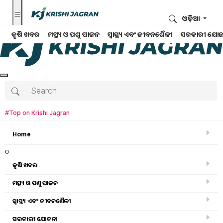
ଓଡ଼ିଆ
କୃଷି ଖବର
ମତ୍ସ୍ୟ ଓ ପଶୁ ପାଳନ
ସ୍ୱାସ୍ଥ୍ୟ ଏବଂ ଜୀବନଶୈଳୀ
ସରକାରୀ ଯୋଜ
#Top on Krishi Jagran
Home
o
କୃଷି ଖବର
ମତ୍ସ୍ୟ ଓ ପଶୁ ପାଳନ
ସ୍ୱାସ୍ଥ୍ୟ ଏବଂ ଜୀବନଶୈଳୀ
କୃଷି ଖବର
ସରକାରୀ ଯୋଜନା