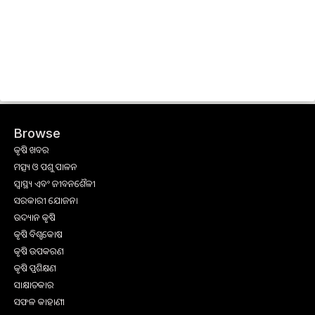
Browse
କୃଷି ଖବର
ମତ୍ସ୍ୟ ଓ ପଶୁ ପାଳନ
ସ୍ୱାସ୍ଥ୍ୟ ଏବଂ ଜୀବନଶୈଳୀ
ସରକାରୀ ଯୋଜନା
ଉଦ୍ୟାନ କୃଷି
କୃଷି ବିଶ୍ବକୋଷ
କୃଷି ଉପକରଣ
କୃଷି ପ୍ରଶିକ୍ଷଣ
ସାକ୍ଷାତକାର
ସଫଳ କାହାଣୀ