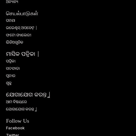
ଅନ୍ୟାନ୍ୟ
செயல்பாடுகள்
ଘଟଣା
ଇଭେଣ୍ଟସ୍ ଅପଡେଟ୍ |
ଫଟୋ ଗ୍ୟାଲେରୀ
ଭିଡିଓଗୁଡିକ
ମାସିକ ପତ୍ରିକା |
ପତ୍ରିକା
ସଦସ୍ୟତା
ପ୍ରଚାର
ଶୁଳ୍କ
ଯୋଗାଯୋଗ କରନ୍ତୁ |
ଆମ ବିଷୟରେ
ଯୋଗାଯୋଗ କରନ୍ତୁ |
Follow Us
Facebook
Twitter