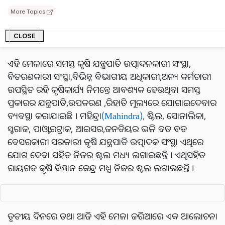
ମନୋଜ କୁମାର ପ୍ରଧାନ ଜିଲ୍ଲା ମୁଖ୍ଯ କୃଷି ଅଧିକାର ରାୟଗଡ ଓ
ସମ୍ମାନୀତ ଅତିଥି ଧବଳେଶ୍ବର ନାୟକ ଜିଲ୍ଲା ପରିଷଦ ସଭ୍ୟ
More Topics
କୋଲନରା ଯୋଗ ଦେଇଥିଲେ । ଏଥିସହିତ ଅନ୍ୟ ବରିଷ୍ଠ
CLOSE
ବ୍ୟକ୍ତିମାନେ ମଧ୍ଯ ଯୋଗ ଦେଇଥିଲେ ।
ଏହି ମେଳାରେ ସମସ୍ତ କୃଷି ଯନ୍ତ୍ରପାତି ଉତ୍ପାଦନକାରୀ ସଂସ୍ଥା,
ବିତରଣକାରୀ ସଂସ୍ଥା,ବିଭିନ୍ନ ବିଭାଗୀୟ ଅଧିକାରୀ,ଅନ୍ୟ କର୍ମଚାରୀ
ଉପସ୍ଥିତ ରହି କୃଷିକାର୍ଯ୍ୟ ନିମନ୍ତେ ଆବଶ୍ୟକ ହେଉଥିବା ସମସ୍ତ
ପ୍ରକାରର ଯନ୍ତ୍ରପାତି,ଉପକରଣ ,ରିହାତି ମୂଲ୍ୟରେ ଯୋଗାଇଦେବାର
ବ୍ୟବସ୍ଥା କରାଯାଇଛି । ମହିନ୍ଦ୍ରା
(Mahindra),
ଷ୍ଟିଲ, ସୋନାଲିକା,
ସ୍ବରାଜ, ପାଓ୍ବାରଟ୍ରାକ, ଆଇସର,ଜନଡିୟର ଭଳି ବଡ ବଡ
ବେସରକାରୀ ସରକାରୀ କୃଷି ଯନ୍ତ୍ରପାତି ଉତ୍ପାଦକ ସଂସ୍ଥା ଏଥିରେ
ଯୋଗ ଦେବା ସହିତ ନିଜର ଷ୍ଟଲ ମଧ୍ୟ ଲଗାଇଛନ୍ତି । ଏଥିସହିତ
ରାୟଗଡ କୃଷି ବିଜ୍ଞାନ କେନ୍ଦ୍ର ମଧ୍ଯ ନିଜର ଷ୍ଟଲ ଲଗାଇଛନ୍ତି ।
ତୃତୀୟ ଦିନରେ ତଥା ଆଜି ଏହି ମେଳା ଜରିଆରେ ଏକ ଆଲୋଚନା