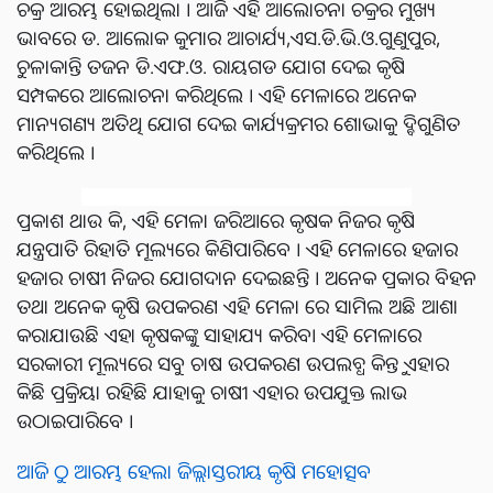
ଚକ୍ର ଆରମ୍ଭ ହୋଇଥିଲା । ଆଜି ଏହି ଆଲୋଚନା ଚକ୍ରର ମୁଖ୍ୟ
ଭାବରେ ଡ. ଆଲୋକ କୁମାର ଆଚାର୍ଯ୍ୟ,ଏସ.ଡି.ଭି.ଓ.ଗୁଣୁପୁର,
ଚୁଳାକାନ୍ତି ତଜନ ଡି.ଏଫ.ଓ. ରାୟଗଡ ଯୋଗ ଦେଇ କୃଷି
ସମ୍ପକରେ ଆଲୋଚନା କରିଥିଲେ । ଏହି ମେଳାରେ ଅନେକ
ମାନ୍ୟଗଣ୍ୟ ଅତିଥି ଯୋଗ ଦେଇ କାର୍ଯ୍ୟକ୍ରମର ଶୋଭାକୁ ଦ୍ବିଗୁଣିତ
କରିଥିଲେ ।
ପ୍ରକାଶ ଥାଉ କି, ଏହି ମେଳା ଜରିଆରେ କୃଷକ ନିଜର କୃଷି
ଯନ୍ତ୍ରପାତି ରିହାତି ମୂଲ୍ୟରେ କିଣିପାରିବେ । ଏହି ମେଳାରେ ହଜାର
ହଜାର ଚାଷୀ ନିଜର ଯୋଗଦାନ ଦେଇଛନ୍ତି । ଅନେକ ପ୍ରକାର ବିହନ
ତଥା ଅନେକ କୃଷି ଉପକରଣ ଏହି ମେଳା ରେ ସାମିଲ ଅଛି ଆଶା
କରାଯାଉଛି ଏହା କୃଷକଙ୍କୁ ସାହାଯ୍ୟ କରିବ। ଏହି ମେଳାରେ
ସରକାରୀ ମୂଲ୍ୟରେ ସବୁ ଚାଷ ଉପକରଣ ଉପଲବ୍ଧ କିନ୍ତୁ ଏହାର
କିଛି ପ୍ରକ୍ରିୟା ରହିଛି ଯାହାକୁ ଚାଷୀ ଏହାର ଉପଯୁକ୍ତ ଲାଭ
ଉଠାଇପାରିବେ ।
ଆଜି ଠୁ ଆରମ୍ଭ ହେଲା ଜିଲ୍ଲାସ୍ତରୀୟ କୃଷି ମହୋତ୍ସବ