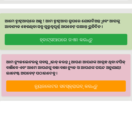
ଆମେ ହ୍ବାଟ୍ସଆପ୍‌ରେ ଅଛୁ ! ଆମ ହ୍ବାଟ୍ସଆପ ଗ୍ରୁପରେ ଯୋଗଦିଅନ୍ତୁ ଏବଂ ଆପଙ୍କୁ
ଆବଶ୍ୟକ ହେଉଥିବା ସବୁ ଗୁରୁତ୍ବପୂର୍ଣ୍ଣ ଅପଡେଟ୍‌ ପାଆନ୍ତୁ ପ୍ରତିଦିନ ।
ହ୍ବାଟ୍ସଆପରେ ଜଏନ କରନ୍ତୁ
ଆମ ନ୍ୟୁଜଲେଟରକୁ ସବସ୍କ୍ରାଇବ୍ କରନ୍ତୁ । ଆପଣ ଆପଣଙ୍କ ଆଗ୍ରହ ଥିବା ଟପିକ୍‌
ବାଛିବେ ଏବଂ ଆମେ ଆପଣଙ୍କୁ ବଛା ବଛା ନ୍ୟୁଜ ଓ ଆପଣଙ୍କ ପସନ୍ଦ ଅନୁଯାୟୀ
ଲାଟେଷ୍ଟ ଅପଡେଟ୍‌ ପଠାଇଦେବୁ ।
ନ୍ୟୁଜଲେଟର ସବସ୍କ୍ରାଇବ୍‌ କରନ୍ତୁ