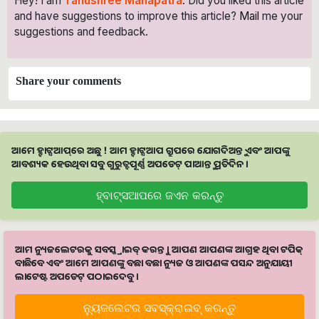
Hey! I am
Tanushree Mahapatra
. Did you liked this article
and have suggestions to improve this article?
Mail
me your
suggestions and feedback.
Share your comments
ଆମେ ହ୍ବାଟ୍ସଆପ୍‌ରେ ଅଛୁ ! ଆମ ହ୍ବାଟ୍ସଆପ ଗ୍ରୁପରେ ଯୋଗଦିଅନ୍ତୁ ଏବଂ ଆପଙ୍କୁ
ଆବଶ୍ୟକ ହେଉଥିବା ସବୁ ଗୁରୁତ୍ବପୂର୍ଣ୍ଣ ଅପଡେଟ୍‌ ପାଆନ୍ତୁ ପ୍ରତିଦିନ ।
ହ୍ବାଟ୍ସଆପରେ ଜଏନ କରନ୍ତୁ
ଆମ ନ୍ୟୁଜଲେଟରକୁ ସବସ୍କ୍ରାଇବ୍ କରନ୍ତୁ । ଆପଣ ଆପଣଙ୍କ ଆଗ୍ରହ ଥିବା ଟପିକ୍‌
ବାଛିବେ ଏବଂ ଆମେ ଆପଣଙ୍କୁ ବଛା ବଛା ନ୍ୟୁଜ ଓ ଆପଣଙ୍କ ପସନ୍ଦ ଅନୁଯାୟୀ
ଲାଟେଷ୍ଟ ଅପଡେଟ୍‌ ପଠାଇଦେବୁ ।
ନ୍ୟୁଜଲେଟର ସବସ୍କ୍ରାଇବ୍‌ କରନ୍ତୁ