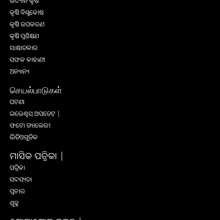
ଉଦ୍ୟାନ କୃଷି
କୃଷି ବିଶ୍ବକୋଷ
କୃଷି ଉପକରଣ
କୃଷି ପ୍ରଶିକ୍ଷଣ
ସାକ୍ଷାତକାର
ସଫଳ କାହାଣୀ
ଅନ୍ୟାନ୍ୟ
செயல்பாடுகள்
ଘଟଣା
ଇଭେଣ୍ଟସ୍ ଅପଡେଟ୍ |
ଫଟୋ ଗ୍ୟାଲେରୀ
ଭିଡିଓଗୁଡିକ
ମାସିକ ପତ୍ରିକା |
ପତ୍ରିକା
ସଦସ୍ୟତା
ପ୍ରଚାର
ଶୁଳ୍କ