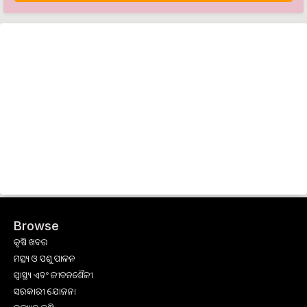
Browse
କୃଷି ଖବର
ମତ୍ସ୍ୟ ଓ ପଶୁ ପାଳନ
ସ୍ୱାସ୍ଥ୍ୟ ଏବଂ ଜୀବନଶୈଳୀ
ସରକାରୀ ଯୋଜନା