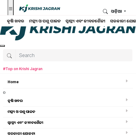
ଓଡ଼ିଆ
କୃଷି ଖବର
ମତ୍ସ୍ୟ ଓ ପଶୁ ପାଳନ
ସ୍ୱାସ୍ଥ୍ୟ ଏବଂ ଜୀବନଶୈଳୀ
ସରକାରୀ ଯୋଜ
#Top on Krishi Jagran
Home
o
କୃଷି ଖବର
ମତ୍ସ୍ୟ ଓ ପଶୁ ପାଳନ
ସ୍ୱାସ୍ଥ୍ୟ ଏବଂ ଜୀବନଶୈଳୀ
କୃଷି ଖବର
ସରକାରୀ ଯୋଜନା