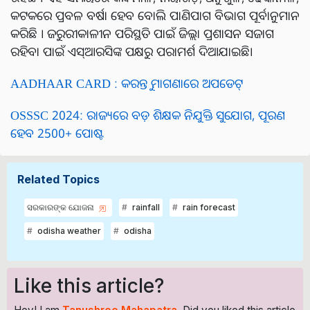
କଟକରେ ପ୍ରବଳ ବର୍ଷା ହେବ ବୋଲି ପାଣିପାଗ ବିଭାଗ ପୂର୍ବାନୁମାନ
କରିଛି । ଜରୁରୀକାଳୀନ ପରିସ୍ଥତି ପାଇଁ ଜିଲ୍ଲା ପ୍ରଶାସନ ସଜାଗ
ରହିବା ପାଇଁ ଏସ୍‌ଆରସିଙ୍କ ପକ୍ଷରୁ ପରାମର୍ଶ ଦିଆଯାଇଛି।
AADHAAR CARD : କରନ୍ତୁ ମାଗଣାରେ ଅପଡେଟ୍
OSSSC 2024: ରାଜ୍ୟରେ ବଡ଼ ଶିକ୍ଷକ ନିଯୁକ୍ତି ସୁଯୋଗ, ପୂରଣ
ହେବ 2500+ ପୋଷ୍ଟ
Related Topics
ସରକାରଙ୍କ ଯୋଜନା
rainfall
rain forecast
odisha weather
odisha
Like this article?