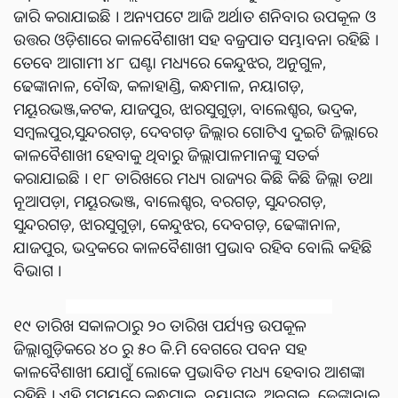
ଜାରି କରାଯାଇଛି । ଅନ୍ୟପଟେ ଆଜି ଅର୍ଥାତ ଶନିବାର ଉପକୂଳ ଓ
ଉତ୍ତର ଓଡ଼ିଶାରେ କାଳବୈଶାଖୀ ସହ ବଜ୍ରପାତ ସମ୍ଭାବନା ରହିଛି ।
ତେବେ ଆଗାମୀ ୪୮ ଘଣ୍ଟା ମଧ୍ୟରେ କେନ୍ଦୁଝର, ଅନୁଗୁଳ,
ଢେଙ୍କାନାଳ, ବୌଦ୍ଧ, କଳାହାଣ୍ଡି, କନ୍ଧମାଳ, ନୟାଗଡ଼,
ମୟୂରଭଞ୍ଜ,କଟକ, ଯାଜପୁର, ଝାରସୁଗୁଡ଼ା, ବାଲେଶ୍ବର, ଭଦ୍ରକ,
ସମ୍ବଲପୁର,ସୁନ୍ଦରଗଡ଼, ଦେବଗଡ଼ ଜିଲ୍ଲାର ଗୋଟିଏ ଦୁଇଟି ଜିଲ୍ଲାରେ
କାଳବୈଶାଖୀ ହେବାକୁ ଥିବାରୁ ଜିଲ୍ଲାପାଳମାନଙ୍କୁ ସତର୍କ
କରାଯାଇଛି । ୧୮ ତାରିଖରେ ମଧ୍ୟ ରାଜ୍ୟର କିଛି କିଛି ଜିଲ୍ଲା ତଥା
ନୂଆପଡ଼ା, ମୟୂରଭଞ୍ଜ, ବାଲେଶ୍ବର, ବରଗଡ଼, ସୁନ୍ଦରଗଡ଼,
ସୁନ୍ଦରଗଡ଼, ଝାରସୁଗୁଡ଼ା, କେନ୍ଦୁଝର, ଦେବଗଡ଼, ଢେଙ୍କାନାଳ,
ଯାଜପୁର, ଭଦ୍ରକରେ କାଳବୈଶାଖୀ ପ୍ରଭାବ ରହିବ ବୋଲି କହିଛି
ବିଭାଗ ।
୧୯ ତାରିଖ ସକାଳଠାରୁ ୨୦ ତାରିଖ ପର୍ଯ୍ୟନ୍ତ ଉପକୂଳ
ଜିଲ୍ଲାଗୁଡ଼ିକରେ ୪୦ ରୁ ୫୦ କି.ମି ବେଗରେ ପବନ ସହ
କାଳବୈଶାଖୀ ଯୋଗୁଁ ଲୋକେ ପ୍ରଭାବିତ ମଧ୍ୟ ହେବାର ଆଶଙ୍କା
ରହିଛି । ‌ଏହି ସମୟରେ କନ୍ଧମାଳ, ନୟାଗଡ଼, ଅନୁଗୁଳ, ଢେଙ୍କାନାଳ,