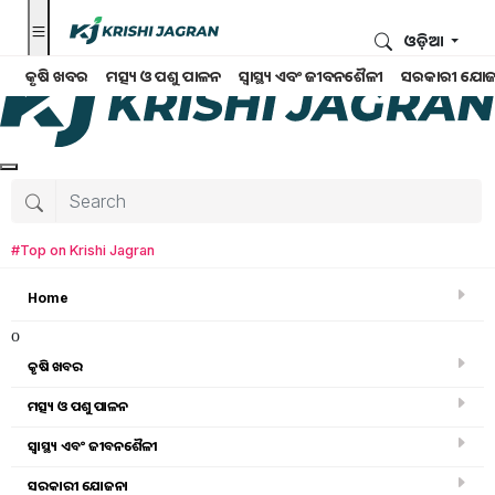
ଓଡ଼ିଆ
କୃଷି ଖବର
ମତ୍ସ୍ୟ ଓ ପଶୁ ପାଳନ
ସ୍ୱାସ୍ଥ୍ୟ ଏବଂ ଜୀବନଶୈଳୀ
ସରକାରୀ ଯୋଜ
#Top on Krishi Jagran
Home
o
କୃଷି ଖବର
ମତ୍ସ୍ୟ ଓ ପଶୁ ପାଳନ
Search for
:
ସ୍ୱାସ୍ଥ୍ୟ ଏବଂ ଜୀବନଶୈଳୀ
Benefits of Dragon Fruit
ସରକାରୀ ଯୋଜନା