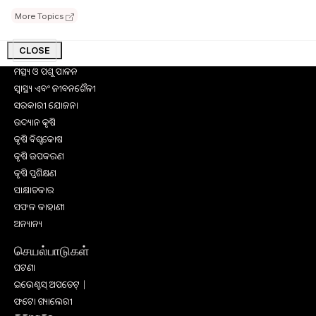
More Topics
Browse
CLOSE
କୃଷି ଖବର
ମତ୍ସ୍ୟ ଓ ପଶୁ ପାଳନ
ସ୍ୱାସ୍ଥ୍ୟ ଏବଂ ଜୀବନଶୈଳୀ
ସରକାରୀ ଯୋଜନା
ଉଦ୍ୟାନ କୃଷି
କୃଷି ବିଶ୍ବକୋଷ
କୃଷି ଉପକରଣ
କୃଷି ପ୍ରଶିକ୍ଷଣ
ସାକ୍ଷାତକାର
ସଫଳ କାହାଣୀ
ଅନ୍ୟାନ୍ୟ
செயல்பாடுகள்
ଘଟଣା
ଇଭେଣ୍ଟସ୍ ଅପଡେଟ୍ |
ଫଟୋ ଗ୍ୟାଲେରୀ