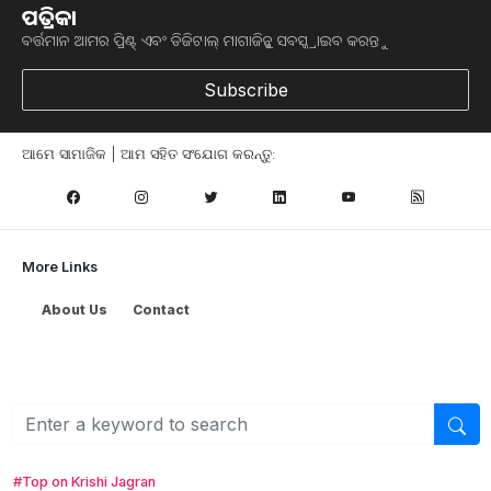
ପତ୍ରିକା
ବର୍ତ୍ତମାନ ଆମର ପ୍ରିଣ୍ଟ୍ ଏବଂ ଡିଜିଟାଲ୍ ମାଗାଜିନ୍କୁ ସବସ୍କ୍ରାଇବ କରନ୍ତୁ
ଆମ ନ୍ୟୁଜଲେଟରକୁ ସବସ୍କ୍ରାଇବ୍ କରନ୍ତୁ । ଆପଣ ଆପଣଙ୍କ ଆଗ୍ରହ
Subscribe
ଥିବା ଟପିକ୍‌ ବାଛିବେ ଏବଂ ଆମେ ଆପଣଙ୍କୁ ବଛା ବଛା ନ୍ୟୁଜ ଓ ଆପଣଙ୍କ
ପସନ୍ଦ ଅନୁଯାୟୀ ଲାଟେଷ୍ଟ ଅପଡେଟ୍‌ ପଠାଇଦେବୁ ।
ଆମେ ସାମାଜିକ | ଆମ ସହିତ ସଂଯୋଗ କରନ୍ତୁ:
ନ୍ୟୁଜଲେଟର ସବସ୍କ୍ରାଇବ୍‌ କରନ୍ତୁ
More Links
About Us
Contact
#Top on Krishi Jagran