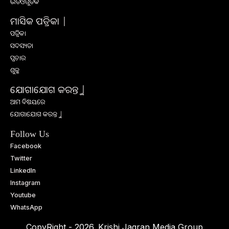
ଭିଡିଓଗୁଡିକ
ମାସିକ ପତ୍ରିକା |
ପତ୍ରିକା
ସଦସ୍ୟତା
ପ୍ରଚାର
ଶୁଳ୍କ
ଯୋଗାଯୋଗ କରନ୍ତୁ |
ଆମ ବିଷୟରେ
ଯୋଗାଯୋଗ କରନ୍ତୁ |
Follow Us
Facebook
Twitter
LinkedIn
Instagram
Youtube
WhatsApp
CopyRight - 2026. Krishi Jagran Media Group