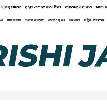
୍ୟ ଓ ପଶୁ ପାଳନ
ସ୍ୱାସ୍ଥ୍ୟ ଏବଂ ଜୀବନଶୈଳୀ
ସରକାରୀ ଯୋଜନା
ଉଦ୍ୟାନ
୍ଷଣ
ସାକ୍ଷାତକାର
ସଫଳ କାହାଣୀ
ୱେବ୍ ଷ୍ଟୋରୀ
ଅନ୍ୟାନ୍ୟ
ପତ୍ରିକା ସଦସ୍ୟତା
e than 57 lakh farmers have benefited
tri Krishi Sinchayee Yojana
the period 2025-2026