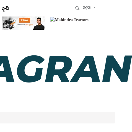
ଓଡ଼ିଆ
 କୃଷି
ଆମେ ହ୍ବାଟ୍ସଆପ୍‌ରେ ଅଛୁ ! ଆମ ହ୍ବାଟ୍ସଆପ ଗ୍ରୁପରେ
ଯୋଗଦିଅନ୍ତୁ ଏବଂ ଆପଙ୍କୁ ଆବଶ୍ୟକ ହେଉଥିବା ସବୁ
ଗୁରୁତ୍ବପୂର୍ଣ୍ଣ ଅପଡେଟ୍‌ ପାଆନ୍ତୁ ପ୍ରତିଦିନ ।
ହ୍ବାଟ୍ସଆପରେ ଜଏନ କରନ୍ତୁ
ଆମ ନ୍ୟୁଜଲେଟରକୁ ସବସ୍କ୍ରାଇବ୍ କରନ୍ତୁ । ଆପଣ ଆପଣଙ୍କ
ଆଗ୍ରହ ଥିବା ଟପିକ୍‌ ବାଛିବେ ଏବଂ ଆମେ ଆପଣଙ୍କୁ ବଛା ବଛା
ନ୍ୟୁଜ ଓ ଆପଣଙ୍କ ପସନ୍ଦ ଅନୁଯାୟୀ ଲାଟେଷ୍ଟ ଅପଡେଟ୍‌
ପଠାଇଦେବୁ ।