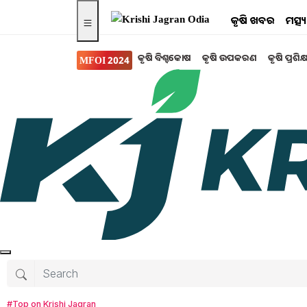
କୃଷି ଖବର
ମତ୍ସ
କୃଷି ବିଶ୍ବକୋଷ
କୃଷି ଉପକରଣ
କୃଷି ପ୍ରଶିକ
MFOI 2024
Search for
:
Pradhan Mantri Krishi Sinchayee Yojana
Pradhan Mantri Krishi Sinchayee Yojana: Mor
8 projects of Odisha included in Pradhan Man
Pradhan Mantri Krishi Sinchayee Yojana
Pradhan Mantri Krishi Sinchayee Yojana for 
#Top on Krishi Jagran