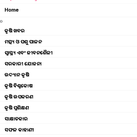
Home
o
କୃଷି ଖବର
ମତ୍ସ୍ୟ ଓ ପଶୁ ପାଳନ
ସ୍ୱାସ୍ଥ୍ୟ ଏବଂ ଜୀବନଶୈଳୀ
ସରକାରୀ ଯୋଜନା
ଉଦ୍ୟାନ କୃଷି
କୃଷି ବିଶ୍ବକୋଷ
କୃଷି ଉପକରଣ
କୃଷି ପ୍ରଶିକ୍ଷଣ
செயல்பாடுகள்
Browse
କୃଷି ଖବର
ଘଟଣା
ସାକ୍ଷାତକାର
ମତ୍ସ୍ୟ ଓ ପଶୁ ପାଳନ
ଇଭେଣ୍ଟସ୍ ଅପଡେଟ୍ |
ସଫଳ କାହାଣୀ
ସ୍ୱାସ୍ଥ୍ୟ ଏବଂ ଜୀବନଶୈଳୀ
ଫଟୋ ଗ୍ୟାଲେରୀ