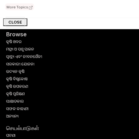
More Topics
CLOSE
Browse
କୃଷି ଖବର
ମତ୍ସ୍ୟ ଓ ପଶୁ ପାଳନ
ସ୍ୱାସ୍ଥ୍ୟ ଏବଂ ଜୀବନଶୈଳୀ
ସରକାରୀ ଯୋଜନା
ଉଦ୍ୟାନ କୃଷି
କୃଷି ବିଶ୍ବକୋଷ
କୃଷି ଉପକରଣ
କୃଷି ପ୍ରଶିକ୍ଷଣ
ସାକ୍ଷାତକାର
ସଫଳ କାହାଣୀ
ଅନ୍ୟାନ୍ୟ
செயல்பாடுகள்
ଘଟଣା