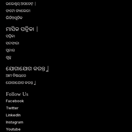
ଇଭେଣ୍ଟସ୍ ଅପଡେଟ୍ |
ଫଟୋ ଗ୍ୟାଲେରୀ
ଭିଡିଓଗୁଡିକ
ମାସିକ ପତ୍ରିକା |
ପତ୍ରିକା
ସଦସ୍ୟତା
ପ୍ରଚାର
ଶୁଳ୍କ
ଯୋଗାଯୋଗ କରନ୍ତୁ |
ଆମ ବିଷୟରେ
ଯୋଗାଯୋଗ କରନ୍ତୁ |
Follow Us
Facebook
Twitter
LinkedIn
Instagram
Youtube