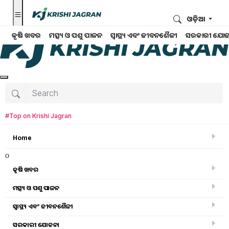
ଓଡ଼ିଆ
କୃଷି ଖବର
ମତ୍ସ୍ୟ ଓ ପଶୁ ପାଳନ
ସ୍ୱାସ୍ଥ୍ୟ ଏବଂ ଜୀବନଶୈଳୀ
ସରକାରୀ ଯୋଜ
#Top on Krishi Jagran
Home
o
କୃଷି ଖବର
ମତ୍ସ୍ୟ ଓ ପଶୁ ପାଳନ
Search for
:
ସ୍ୱାସ୍ଥ୍ୟ ଏବଂ ଜୀବନଶୈଳୀ
Profitable Business
ସରକାରୀ ଯୋଜନା