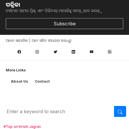
ଆପଙ୍କୁ ଆବଶ୍ୟକ ହେଉଥିବା ସବୁ ଗୁରୁତ୍ବପୂର୍ଣ୍ଣ ଅପଡେଟ୍‌ ପାଆନ୍ତୁ ପ୍ରତିଦିନ ।
ପତ୍ରିକା
ବର୍ତ୍ତମାନ ଆମର ପ୍ରିଣ୍ଟ୍ ଏବଂ ଡିଜିଟାଲ୍ ମାଗାଜିନ୍କୁ ସବସ୍କ୍ରାଇବ କରନ୍ତୁ
ହ୍ବାଟ୍ସଆପରେ ଜଏନ କରନ୍ତୁ
Subscribe
ଆମ ନ୍ୟୁଜଲେଟରକୁ ସବସ୍କ୍ରାଇବ୍ କରନ୍ତୁ । ଆପଣ ଆପଣଙ୍କ ଆଗ୍ରହ
ଆମେ ସାମାଜିକ | ଆମ ସହିତ ସଂଯୋଗ କରନ୍ତୁ:
ଥିବା ଟପିକ୍‌ ବାଛିବେ ଏବଂ ଆମେ ଆପଣଙ୍କୁ ବଛା ବଛା ନ୍ୟୁଜ ଓ ଆପଣଙ୍କ
ପସନ୍ଦ ଅନୁଯାୟୀ ଲାଟେଷ୍ଟ ଅପଡେଟ୍‌ ପଠାଇଦେବୁ ।
ନ୍ୟୁଜଲେଟର ସବସ୍କ୍ରାଇବ୍‌ କରନ୍ତୁ
More Links
About Us
Contact
#Top on Krishi Jagran