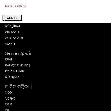
ସରକାରୀ ଯୋଜନା
More Topics
ଉଦ୍ୟାନ କୃଷି
କୃଷି ବିଶ୍ବକୋଷ
CLOSE
କୃଷି ଉପକରଣ
କୃଷି ପ୍ରଶିକ୍ଷଣ
ସାକ୍ଷାତକାର
ସଫଳ କାହାଣୀ
ଅନ୍ୟାନ୍ୟ
செயல்பாடுகள்
ଘଟଣା
ଇଭେଣ୍ଟସ୍ ଅପଡେଟ୍ |
ଫଟୋ ଗ୍ୟାଲେରୀ
ଭିଡିଓଗୁଡିକ
ମାସିକ ପତ୍ରିକା |
ପତ୍ରିକା
ସଦସ୍ୟତା
ପ୍ରଚାର
ଶୁଳ୍କ