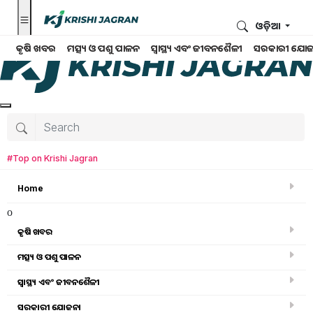
ଓଡ଼ିଆ
କୃଷି ଖବର
ମତ୍ସ୍ୟ ଓ ପଶୁ ପାଳନ
ସ୍ୱାସ୍ଥ୍ୟ ଏବଂ ଜୀବନଶୈଳୀ
ସରକାରୀ ଯୋଜ
#Top on Krishi Jagran
Home
o
କୃଷି ଖବର
ମତ୍ସ୍ୟ ଓ ପଶୁ ପାଳନ
Search for
:
ସ୍ୱାସ୍ଥ୍ୟ ଏବଂ ଜୀବନଶୈଳୀ
Wheat import
ସରକାରୀ ଯୋଜନା