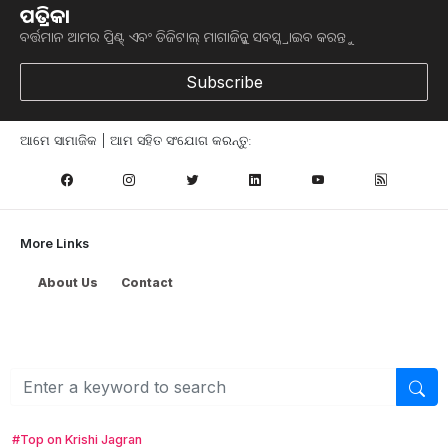
ପତ୍ରିକା
ନ୍ୟୁଜଲେଟର ସବସ୍କ୍ରାଇବ୍‌ କରନ୍ତୁ
ବର୍ତ୍ତମାନ ଆମର ପ୍ରିଣ୍ଟ୍ ଏବଂ ଡିଜିଟାଲ୍ ମାଗାଜିନ୍କୁ ସବସ୍କ୍ରାଇବ କରନ୍ତୁ
Subscribe
ଆମେ ସାମାଜିକ | ଆମ ସହିତ ସଂଯୋଗ କରନ୍ତୁ:
More Links
About Us
Contact
Browse
କୃଷି ଖବର
ମତ୍ସ୍ୟ ଓ ପଶୁ ପାଳନ
ସ୍ୱାସ୍ଥ୍ୟ ଏବଂ ଜୀବନଶୈଳୀ
#Top on Krishi Jagran