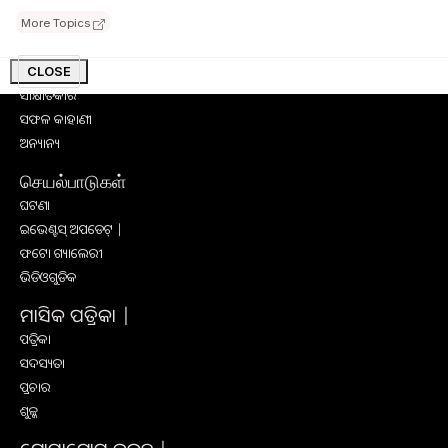
କୃଷି ବିଶ୍ବକୋଷ
More Topics
କୃଷି ଉପକରଣ
କୃଷି ପ୍ରଶିକ୍ଷଣ
CLOSE
ସାକ୍ଷାତକାର
ସଫଳ କାହାଣୀ
ଅନ୍ୟାନ୍ୟ
செயல்பாடுகள்
ଘଟଣା
ଇଭେଣ୍ଟସ୍ ଅପଡେଟ୍ |
ଫଟୋ ଗ୍ୟାଲେରୀ
ଭିଡିଓଗୁଡିକ
ମାସିକ ପତ୍ରିକା |
ପତ୍ରିକା
ସଦସ୍ୟତା
ପ୍ରଚାର
ଶୁଳ୍କ