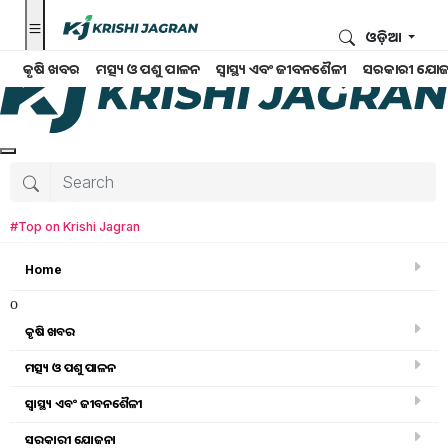
ଓଡ଼ିଆ
କୃଷି ଖବର
ମତ୍ସ୍ୟ ଓ ପଶୁ ପାଳନ
ସ୍ୱାସ୍ଥ୍ୟ ଏବଂ ଜୀବନଶୈଳୀ
ସରକାରୀ ଯୋଜ
#Top on Krishi Jagran
Home
o
କୃଷି ଖବର
ମତ୍ସ୍ୟ ଓ ପଶୁ ପାଳନ
Search for
:
ସ୍ୱାସ୍ଥ୍ୟ ଏବଂ ଜୀବନଶୈଳୀ
tap water
ସରକାରୀ ଯୋଜନା