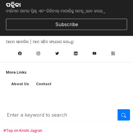
ପତ୍ରିକା
ବର୍ତ୍ତମାନ ଆମର ପ୍ରିଣ୍ଟ୍ ଏବଂ ଡିଜିଟାଲ୍ ମାଗାଜିନ୍କୁ ସବସ୍କ୍ରାଇବ କରନ୍ତୁ
Subscribe
ଆମେ ସାମାଜିକ | ଆମ ସହିତ ସଂଯୋଗ କରନ୍ତୁ:
More Links
About Us
Contact
Browse
କୃଷି ଖବର
ମତ୍ସ୍ୟ ଓ ପଶୁ ପାଳନ
ସ୍ୱାସ୍ଥ୍ୟ ଏବଂ ଜୀବନଶୈଳୀ
ସରକାରୀ ଯୋଜନା
#Top on Krishi Jagran
ଉଦ୍ୟାନ କୃଷି