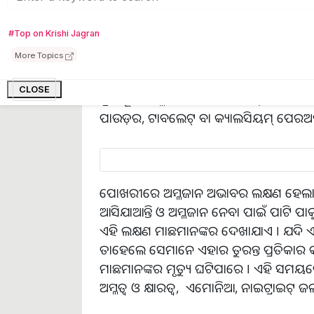
ଖରାଦିନେ ତାପମାତ୍ରା ବୃଦ୍ଧି ଯୋଗୁଁ ଜଳାଶ
ପରିବେଶର ଉତ୍ତାପ ବୁଦ୍ଧି ଦ୍ଵାରା ପୋଖରୀର ଉ
#Top on Krishi Jagran
ପ୍ରଭାବ ପକାଇଥାଏ । ଏହା ଦୂର କରିବା ପା
More Topics
କରିବା ଦରକାର ଓ ଜଳର ଉଚ୍ଚତା ବଢ଼ାଇ ଦେବ
କିମ୍ବା ପାଣି ପମ୍ପ ଦ୍ଵାରା ପୋଖରୀ ମଧ୍ୟ
CLOSE
ଦ୍ରବୀଭୂତ ଅମ୍ଳଜାନର ପରିମାଣ ବଢ଼ିଯିବ ଓ ମା
ପାଉଡ଼ର, ଟାବଲେଟ୍ ବା କ୍ୟାଲସିୟମ୍ ପେରଅକ୍ସ
ପୋଖରୀରେ ଅମ୍ଳଜାନ ଅଭାବର ଲକ୍ଷଣ ହେଲ
ଆସିଯାଆନ୍ତି ଓ ଅମ୍ଳଜାନ ନେବା ପାଇଁ ପାଟି ପାକୁ
ଏହି ଲକ୍ଷଣ ମାଛମାନଙ୍କର ଦେଖାଯାଏ । ଯଦି 
ତାହେଲେ ସେମାନେ ଏହାର ତୁରନ୍ତ ପ୍ରତିକାର
ମାଛମାନଙ୍କର ମୃତ୍ୟୁ ଘଟିପାରେ । ଏହି ସମ
ଅମ୍ଳତ୍ଵ ଓ କ୍ଷାରତ୍ଵ, ଏମୋନିଆ, ନାଇଟ୍ରାଇଟ୍ 