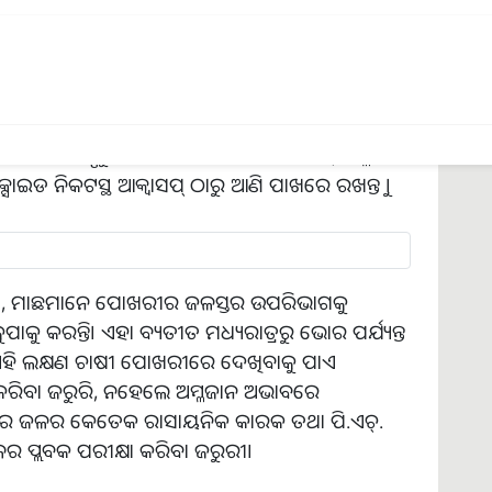
ୟରେ ଅମ୍ଳଜାନ ଅଭାବର କାରଣ ଦେଖାଯାଇଥାଏ ।
ତ୍ତାପ ବଢ଼ିଥାଏ । ଏହା ଦ୍ରବୀଭୂତ ଅମ୍ଳଜାନ ଉପରେ
ଇଁ ଚାଷୀମାନେ ପ୍ରଥମତଃ ପୋଖରୀରେ ଜଳ ସଂଚାଳନ
ା ଦରକାର।ଏଥିସହିତ ପାଖରେ ବାୟୁ ସଂଚାଳନ ଯନ୍ତ୍ର
ରେ ଜଳ ସଂଚାଳନ କରିବା ଦରକାର। ଫଳରେ ଜଳରେ ଥିବା
ଛମାନଙ୍କର ମୃତ୍ୟୁ ହେବ ନାହିଁ । ଏହାବ୍ୟତୀତ, ଅମ୍ଳଜାନ
ାଇଡ ନିକଟସ୍ଥ ଆକ୍ଵାସପ୍ ଠାରୁ ଆଣି ପାଖରେ ରଖନ୍ତୁ ।
ା, ମାଛମାନେ ପୋଖରୀର ଜଳସ୍ତର ଉପରିଭାଗକୁ
ପାକୁ କରନ୍ତି। ଏହା ବ୍ୟତୀତ ମଧ୍ୟରାତ୍ରରୁ ଭୋର ପର୍ଯ୍ୟନ୍ତ
ଏହି ଲକ୍ଷଣ ଚାଷୀ ପୋଖରୀରେ ଦେଖିବାକୁ ପାଏ
 କରିବା ଜରୁରି, ନହେଲେ ଅମ୍ଳଜାନ ଅଭାବରେ
ୟରେ ଜଳର କେତେକ ରାସାୟନିକ କାରକ ତଥା ପି.ଏଚ୍.
ଜଳର ପ୍ଲବକ ପରୀକ୍ଷା କରିବା ଜରୁରୀ।