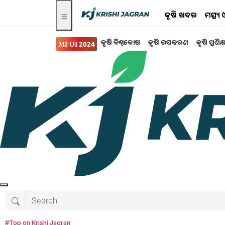
କୃଷି ଖବର
ମତ୍ସ୍
କୃଷି ବିଶ୍ବକୋଷ
କୃଷି ଉପକରଣ
କୃଷି ପ୍ରଶିକ
MFOI 2024
ମତ୍ସ୍ୟ ଓ ପଶୁ ପାଳନ
ମାଛ ଚାଷୀଙ୍କ ପାଇଁ ଗୁରୁତ୍ୱପ
ଖବର...
ଏବେ ଦେଶରେ ଆରମ୍ଭ ହୋଇଯାଇଛି ଗ୍ରୀଷ୍ମର ପ୍ରବାହ
ହୋଇଯାଇଛି। ଏଭଳି ସ୍ଥଳରେ ମାଛମାନଙ୍କ ମୃତ୍ୟୁ ଆଶଙ୍କା
ବଢ଼ିବାରେ ଲାଗିଛି । ମାଛ ମରିବା କାରଣରୁ ଚାଷୀଙ୍କୁ 
ପୋଖରୀର ଉପଯୁକ୍ତ ପରିଚାଳନା ଜରୁରି ହୋଇଥାଏ। ଯଦ୍ଵାର
ପାଇପାରିବେ।
#Top on Krishi Jagran