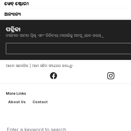
ୱେବ୍ ଷ୍ଟୋରୀ
ଅନ୍ୟାନ୍ୟ
Summer seaso
ପତ୍ରିକା
ଏବେ ଦେଶରେ ଆରମ୍ଭ ହୋଇଯାଇଛି ଗ୍ରୀଷ୍ମର 
ବର୍ତ୍ତମାନ ଆମର ପ୍ରିଣ୍ଟ୍ ଏବଂ ଡିଜିଟାଲ୍ ମାଗାଜିନ୍କୁ ସବସ୍କ୍ରାଇବ କରନ୍ତୁ
ଆରମ୍ଭ ହୋଇଯାଇଛି। ଏଭଳି ସ୍ଥଳରେ ମାଛମାନ
ବେଳେ ମତ୍ସ୍ୟ ଚାଷୀଙ୍କର ଚିନ୍ତା ବଢ଼ିବାରେ ଲାଗ
ସହିବାକୁ ପଡିଥାଏ । ଏଥିପାଇଁ ଖରାଦିନେ ମ
ଯଦ୍ଵାରା ମାଛ ମୃତ୍ୟୁ ହାର କମିବା ସହ ଚାଷୀ ଆର
ଆମେ ସାମାଜିକ | ଆମ ସହିତ ସଂଯୋଗ କରନ୍ତୁ:
ମାଛ ଚାଷ କରୁଥିବା ପୋଖରୀ ଜଳସ୍ତର ଅତି 
ଜଳସ୍ତର କମିଯାଉଛି ତେବେ ଚାଷୀମାନେ ଅନ
More Links
ଯେଉଁ ଚାଷା ଭାଇଙ୍କ ପାଖରେ ଏହି ସୁବିଧା ସୁ
About Us
Contact
କରିଦେବା ଦରକାର । ପର୍ଯ୍ୟାୟକ୍ରମେ ବଡ଼ ମା
କିମ୍ବା ଜଳାଭାବ ଜନିତ ହାନିରୁ ମୁକ୍ତି ପାଇଯିବେ