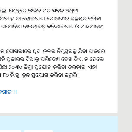
େ ସେଥିରେ ଉଦ୍ଭିଦ ଗତ ପ୍ଲବକ ଅଧିକା
ବା ଦ୍ଵାରା ହୋଇଥାଏ। ପୋଖରୀର ଜଳସ୍ତର କମିବା
ଥା ଏମୋନିଆ ନାଇଟ୍ରାଇଟ୍ ବଢ଼ିଯାଇଥାଏ ଓ ମାଛମାନଙ୍କ
ଲୋକ ପୋଖରୀରେ ଥିବା ଜଳର ନିମ୍ନସ୍ତରକୁ ଯିବା ଫଳରେ
ଏହି ପ୍ରକାରର ବିଷାକ୍ତ ପରିବେଶ ଦେଖାଦିଏ, ତାହେଲେ
 ୨୦-୩୦ କିଗ୍ରା ପ୍ରୟୋଗ କରିବା ଦରକାର, ଏହା
 କି.ଗ୍ରା ଚୂନ ପ୍ରୟୋଗ କରିବା ଜରୁରି ।
ଜଗାର !!