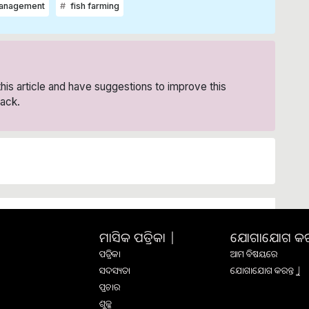
management
fish farming
 this article and have suggestions to improve this
ack.
ମାସିକ ପତ୍ରିକା |
ଯୋଗାଯୋଗ କରନ୍
ପତ୍ରିକା
ଆମ ବିଷୟରେ
ସଦସ୍ୟତା
ଯୋଗାଯୋଗ କରନ୍ତୁ |
ପ୍ରଚାର
ଶୁଳ୍କ