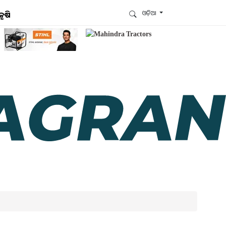
ଓଡ଼ିଆ
କୃଷି
ଆମେ ହ୍ବାଟ୍ସଆପ୍‌ରେ ଅଛୁ ! ଆମ ହ୍ବାଟ୍ସଆପ ଗ୍ରୁପରେ
ଯୋଗଦିଅନ୍ତୁ ଏବଂ ଆପଙ୍କୁ ଆବଶ୍ୟକ ହେଉଥିବା ସବୁ
ଗୁରୁତ୍ବପୂର୍ଣ୍ଣ ଅପଡେଟ୍‌ ପାଆନ୍ତୁ ପ୍ରତିଦିନ ।
ହ୍ବାଟ୍ସଆପରେ ଜଏନ କରନ୍ତୁ
ଆମ ନ୍ୟୁଜଲେଟରକୁ ସବସ୍କ୍ରାଇବ୍ କରନ୍ତୁ । ଆପଣ ଆପଣଙ୍କ
ଆଗ୍ରହ ଥିବା ଟପିକ୍‌ ବାଛିବେ ଏବଂ ଆମେ ଆପଣଙ୍କୁ ବଛା ବଛା
ନ୍ୟୁଜ ଓ ଆପଣଙ୍କ ପସନ୍ଦ ଅନୁଯାୟୀ ଲାଟେଷ୍ଟ ଅପଡେଟ୍‌
ପଠାଇଦେବୁ ।