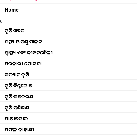
Home
Priyambada Rana
Tuesday, 04 April 
o
କୃଷି ଖବର
ମତ୍ସ୍ୟ ଓ ପଶୁ ପାଳନ
ସ୍ୱାସ୍ଥ୍ୟ ଏବଂ ଜୀବନଶୈଳୀ
ସରକାରୀ ଯୋଜନା
ଉଦ୍ୟାନ କୃଷି
କୃଷି ବିଶ୍ବକୋଷ
କୃଷି ଉପକରଣ
କୃଷି ପ୍ରଶିକ୍ଷଣ
ସାକ୍ଷାତକାର
ସଫଳ କାହାଣୀ