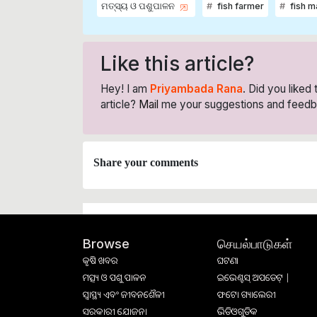
ମତ୍ସ୍ୟ ଓ ପଶୁପାଳନ
fish farmer
fish 
Like this article?
Hey! I am
Priyambada Rana
. Did you liked
article?
Mail
me your suggestions and feedb
Share your comments
செயல்பாடுகள்
Browse
କୃଷି ଖବର
ଘଟଣା
ମତ୍ସ୍ୟ ଓ ପଶୁ ପାଳନ
ଇଭେଣ୍ଟସ୍ ଅପଡେଟ୍ |
ସ୍ୱାସ୍ଥ୍ୟ ଏବଂ ଜୀବନଶୈଳୀ
ଫଟୋ ଗ୍ୟାଲେରୀ
ସରକାରୀ ଯୋଜନା
ଭିଡିଓଗୁଡିକ