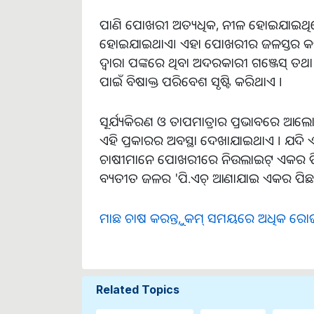
ପାଣି ପୋଖରୀ ଅତ୍ୟଧିକ, ନୀଳ ହୋଇଯାଇଥିଲ
ହୋଇଯାଇଥାଏ। ଏହା ପୋଖରୀର ଜଳସ୍ତର କମି
ଦ୍ଵାରା ପଙ୍କରେ ଥିବା ଅଦରକାରୀ ଗଞ୍ଜେସ୍ ତ
ପାଇଁ ବିଷାକ୍ତ ପରିବେଶ ସୃଷ୍ଟି କରିଥାଏ ।
ସୂର୍ଯ୍ୟକିରଣ ଓ ତାପମାତ୍ରାର ପ୍ରଭାବରେ ଆ
ଏହି ପ୍ରକାରର ଅବସ୍ଥା ଦେଖାଯାଇଥାଏ । ଯଦି 
ଚାଷୀମାନେ ପୋଖରୀରେ ନିଉଲାଇଟ୍ ଏକର ପିଛା
ବ୍ୟତୀତ ଜଳର 'ପି.ଏଚ୍ ଆଣାଯାଇ ଏକର ପିଛା ୮୦
ମାଛ ଚାଷ କରନ୍ତୁ, କମ୍ ସମୟରେ ଅଧିକ ରୋ
Related Topics