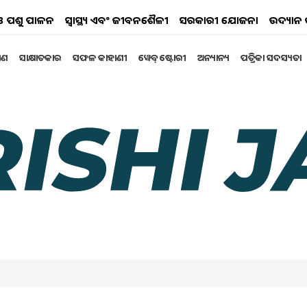
ୟ ଓ ପଶୁ ପାଳନ
ସ୍ୱାସ୍ଥ୍ୟ ଏବଂ ଜୀବନଶୈଳୀ
ସରକାରୀ ଯୋଜନା
ଉଦ୍ୟାନ 
୍ଷଣ
ସାକ୍ଷାତକାର
ସଫଳ କାହାଣୀ
ୱେବ୍ ଷ୍ଟୋରୀ
ଅନ୍ୟାନ୍ୟ
ପତ୍ରିକା ସଦସ୍ୟତା
ୂର୍ଣ୍ଣ ସୂଚନା, ପଢ଼ନ୍ତୁ ପୂରା
 । ନଦୀ ପୋଖରୀରେ ଜଳସ୍ତର ଧିରେ ଧିରେ କମିବା ଆରମ୍ଭ
 ଯଥେଷ୍ଟ ଅଧିକା ରହିଥିବା ବେଳେ ମତ୍ସ୍ୟ ଚାଷୀଙ୍କର ଚିନ୍ତା
ମଧ୍ୟ ଅନେକ କ୍ଷତି ସହିବାକୁ ପଡିଥାଏ । ଏଥିପାଇଁ ଖରାଦିନେ ମାଛ
ା ମାଛ ମୃତ୍ୟୁ ହାର କମିବା ସହ ଚାଷୀ ଆର୍ଥିକ କ୍ଷତିରୁ ମୁକ୍ତି