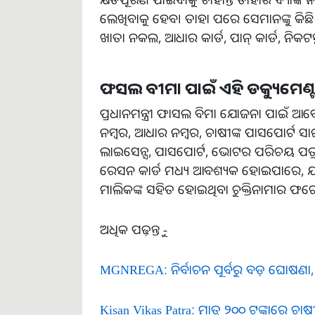
ଲେଖିବାକୁ ହେବ। ତାହା ପରେ ସେମାନଙ୍କୁ କିଛ
ଖାତା ନକଲ, ଆଧାର କାର୍ଡ, ପାନ୍ କାର୍ଡ, ନିକଟସ୍ଥ
ଫସଲ ବୀମା ପାଇଁ ଏହି ଡକ୍ୟୁମେଣ
ପ୍ରଧାନମନ୍ତ୍ରୀ ଫାସଲ ବିମା ଯୋଜନା ପାଇଁ ଆବ
ନମ୍ବର, ଆଧାର ନମ୍ବର, ଚାଷୀଙ୍କ ପାସପୋର୍ଟ ସାଇ
ଲାଇସେନ୍ସ, ପାସପୋର୍ଟ, ଭୋଟର ପରିଚୟ ପତ୍ର 
ରେସନ କାର୍ଡ ମଧ୍ୟ ଆବଶ୍ୟକ ହୋଇପାରେ, 
ମାଲିକଙ୍କ ସହିତ ହୋଇଥିବା ଚୁକ୍ତିନାମାର ଫଟୋ
ଅଧିକ ପଢ଼ନ୍ତୁ -
MGNREGA: ନିର୍ବାଚନ ପୂର୍ବରୁ ବଡ଼ ଘୋଷଣା, ବ
Kisan Vikas Patra: ମାତ୍ର ୨୦୦ ଟଙ୍କାରେ ଚାଷୀଙ