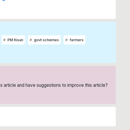
PM Kisan
govt schemes
farmers
his article and have suggestions to improve this article?