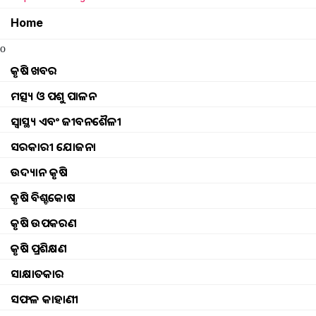
Home
o
କୃଷି ଖବର
ମତ୍ସ୍ୟ ଓ ପଶୁ ପାଳନ
ସ୍ୱାସ୍ଥ୍ୟ ଏବଂ ଜୀବନଶୈଳୀ
ସରକାରୀ ଯୋଜନା
ଉଦ୍ୟାନ କୃଷି
କୃଷି ବିଶ୍ବକୋଷ
କୃଷି ଉପକରଣ
କୃଷି ପ୍ରଶିକ୍ଷଣ
ସାକ୍ଷାତକାର
ସଫଳ କାହାଣୀ
ପ୍ରଧାନ ମନ୍ତ୍ରୀ ଫସଲ ବୀମା ଯୋଜନ