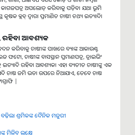
ି କାଗଜପତ୍ର ଅପଲୋଡ୍ କରିବାକୁ ପଡ଼ିବ। ଯଥା ଭୂମି
 କୃଷକ କ୍ଲବ୍ ଦ୍ୱାରା ପ୍ରମାଣିତ ଚାଷୀ ତଥ୍ୟ ଇତ୍ୟାଦି।
୍ଟ ରହିବା ଆବଶ୍ୟକ
େଦନ କରିବାକୁ ଚାଷୀଙ୍କ ପାଖରେ ବ୍ୟାଙ୍କ ଆକାଉଣ୍ଟ
ଜ ଫଟୋ, ଚାଷୀଙ୍କ ବାସସ୍ଥାନ ପ୍ରମାଣପତ୍ର, ଡ୍ରାଇଭିଂ
ଇତ୍ୟାଦି ରହିବା ଆବଶ୍ୟକ। ଏହା ବ୍ୟତୀତ ଚାଷୀଙ୍କୁ ଏକ
ଯଦି ଚାଷ ଜମି ଭଡା ଉପରେ ନିଆଯାଏ, ତେବେ ଚାଷ
ଗ୍ରାଫି |
ଢ଼ିଲା ଶ୍ରମିକଙ୍କ ଦୈନିକ ମଜୁରୀ
୍କୁ ମିଳିବ ଲକ୍ଷେ