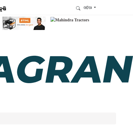
ଓଡ଼ିଆ
କୃଷି
ଆମେ ହ୍ବାଟ୍ସଆପ୍‌ରେ ଅଛୁ ! ଆମ ହ୍ବାଟ୍ସଆପ ଗ୍ରୁପରେ
ଯୋଗଦିଅନ୍ତୁ ଏବଂ ଆପଙ୍କୁ ଆବଶ୍ୟକ ହେଉଥିବା ସବୁ
ଗୁରୁତ୍ବପୂର୍ଣ୍ଣ ଅପଡେଟ୍‌ ପାଆନ୍ତୁ ପ୍ରତିଦିନ ।
ହ୍ବାଟ୍ସଆପରେ ଜଏନ କରନ୍ତୁ
ଆମ ନ୍ୟୁଜଲେଟରକୁ ସବସ୍କ୍ରାଇବ୍ କରନ୍ତୁ । ଆପଣ ଆପଣଙ୍କ
ଆଗ୍ରହ ଥିବା ଟପିକ୍‌ ବାଛିବେ ଏବଂ ଆମେ ଆପଣଙ୍କୁ ବଛା ବଛା
ନ୍ୟୁଜ ଓ ଆପଣଙ୍କ ପସନ୍ଦ ଅନୁଯାୟୀ ଲାଟେଷ୍ଟ ଅପଡେଟ୍‌
ପଠାଇଦେବୁ ।