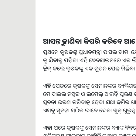
ଆସନ୍ତୁ ଜାଣିବା କିପରି କରିବେ 
ପ୍ରଥମେ କୃଷକଙ୍କୁ ପ୍ରଧାନମନ୍ତ୍ରୀ ଫସଲ ବୀ
କୁ ଯିବାକୁ ପଡ଼ିବ। ଏହି ୱେବସାଇଟରେ ଏକ ଲି
କ୍ଲିକ୍ କଲେ କୃଷକଙ୍କୁ ଏକ ନୂତନ ପେଜ୍ ମିଳିବ।
ଏହି ପେଜରେ କୃଷକଙ୍କୁ ସେମାନଙ୍କର ବ୍ୟକ୍ତିଗତ 
ମୋବାଇଲ ନମ୍ବର ଓ ଇମେଲ୍ ଆଇଡି୍ ପୂରଣ କର
ସୂଚନା ଭରଣ କରିବାକୁ ହେବ। ଯଥା ଜମିର ଖାତା
ଏସବୁ ସୂଚନା ସଠିକ ଭାବେ ଦେବା ଖୁବ୍ ଗୁରୁତ୍ୱପୂର
ଏହା ପରେ କୃଷକଙ୍କୁ ସେମାନଙ୍କର ବ୍ୟାଙ୍କ ବି
କ୍ଷତିପୂରଣ ପାଇବାକୁ ଚାହାଁନ୍ତି ତାହାର ବ୍ୟା