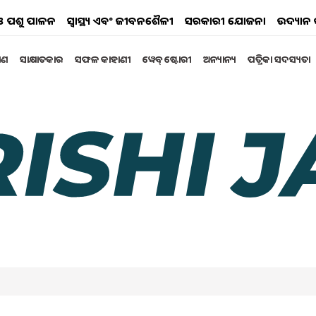
ୟ ଓ ପଶୁ ପାଳନ
ସ୍ୱାସ୍ଥ୍ୟ ଏବଂ ଜୀବନଶୈଳୀ
ସରକାରୀ ଯୋଜନା
ଉଦ୍ୟାନ 
୍ଷଣ
ସାକ୍ଷାତକାର
ସଫଳ କାହାଣୀ
ୱେବ୍ ଷ୍ଟୋରୀ
ଅନ୍ୟାନ୍ୟ
ପତ୍ରିକା ସଦସ୍ୟତା
: ଏହି ଡକ୍ୟୁମେଣ୍ଟ ଥିଲେ
ୀ ଫସଲ ବୀମା ଯୋଜନାର ଲାଭ
କମାନଙ୍କୁ ସୁରକ୍ଷା ପ୍ରଦାନ କରିବାରେ ଏକ ମହତ୍ତ୍ୱପୂର୍ଣ୍ଣ ଭୂମିକା
 01:56 PM