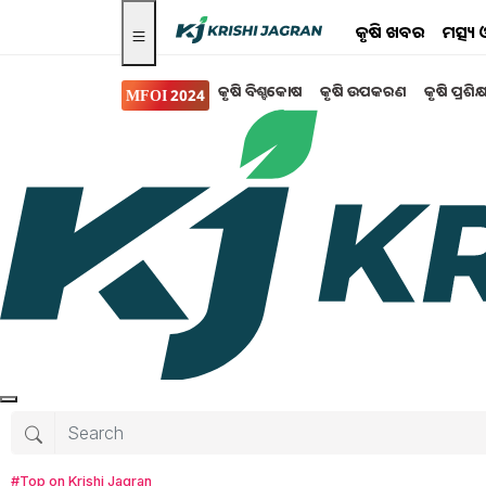
କୃଷି ଖବର
ମତ୍ସ୍
କୃଷି ବିଶ୍ବକୋଷ
କୃଷି ଉପକରଣ
କୃଷି ପ୍ରଶିକ
MFOI 2024
ସରକାରୀ ସ୍କିମ
PM Fasal Bima Yojana
ମିଳିବ ପ୍ରଧାନ ମନ୍ତ୍ର
ଭାରତ ସରକାରଙ୍କ ପ୍ରଧାନମନ୍ତ୍ରୀ ଫସଲ ବୀମା ଯୋଜନା କୃଷ
ଗ୍ରହଣ କରିଛି।
Omkar Mohanty
Monday, 01 April 2024
#Top on Krishi Jagran