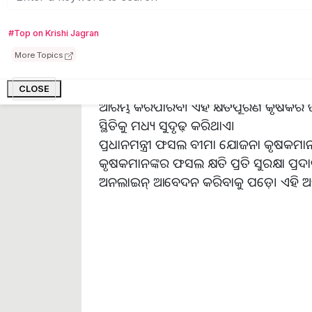
ପଡ଼ୁଥିବା ଆର୍ଥିକ ଚାପକୁ ହ୍ରାସ କରିଥାଏ
କରିପାରିବେ।
#Top on Krishi Jagran
More Topics
କୃଷକମାନେ ମଧ୍ୟ ଏହି ଯୋଜନା ଅନୁଯାୟୀ କ୍ଷତ
ସେମାନଙ୍କୁ କ୍ଷତିପୂରଣ ପ୍ରଦାନ କରାଯିବ। ଏ
CLOSE
ଆରମ୍ଭ କରିପାରିବ। ଏହି କ୍ଷତିପୂରଣ କୃଷକର
ସ୍ଥିତିକୁ ମଧ୍ୟ ସୁଦୃଢ଼ କରିଥାଏ।
ପ୍ରଧାନମନ୍ତ୍ରୀ ଫସଲ ବୀମା ଯୋଜନା କୃଷକମା
କୃଷକମାନଙ୍କର ଫସଲ କ୍ଷତି ପ୍ରତି ସୁରକ୍ଷା ପ
ଅନଲାଇନ୍ ଆବେଦନ କରିବାକୁ ପଡ଼େ। ଏହି ଅ