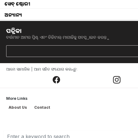
ୱେବ୍ ଷ୍ଟୋରୀ
କୃଷକମାନେ ହିଁ ଆମ ଜୀବନର ମୂଳ ଅଂଶ। ଖାଦ୍
ଅନ୍ୟାନ୍ୟ
ପରିଶ୍ରମ କଥା ମାନେ ପଡ଼ିଥାଏ l ସେମାନେ ପ୍ରକ
ଖାଦ୍ୟଶସ୍ୟ ଯୋଗାଇ ଥାଆନ୍ତି। ଆପଣମାନେ ଜାଣ
ପତ୍ରିକା
ଦ୍ରବ୍ୟରୁ ଆସିଥାଏ l ଭାରତ ସରକାରଙ୍କ ପ୍ରଧାନ
ବର୍ତ୍ତମାନ ଆମର ପ୍ରିଣ୍ଟ୍ ଏବଂ ଡିଜିଟାଲ୍ ମାଗାଜିନ୍କୁ ସବସ୍କ୍ରାଇବ କରନ୍ତୁ
ପ୍ରଦାନ କରିବାରେ ଏକ ମହତ୍ତ୍ୱପୂର୍ଣ୍ଣ ଭୂମିକା ଗ୍
ଏହି ଯୋଜନା ଦେଶର ସମସ୍ତ କୃଷକଙ୍କୁ ଆବରଣ
ଆମେ ସାମାଜିକ | ଆମ ସହିତ ସଂଯୋଗ କରନ୍ତୁ:
ସୁରକ୍ଷା ପ୍ରଦାନ କରେ। କୃଷକମାନେ ସାମାନ୍ୟ 
ଲେଖାଇପାରିବେ। ପ୍ରାକୃତିକ ବିପର୍ଯ୍ୟୟ ଯଥା ବନ
କ୍ଷତିର କ୍ଷତିପୂରଣ ପାଇବେ। ଯଦି ଜଣେ କୃଷକର 
କ୍ଷତିପୂରଣ ଏହି ଯୋଜନା ଦ୍ୱାରା ସହଜରେ ପା
More Links
About Us
Contact
ଏହି ଯୋଜନାର ପ୍ରମୁଖ ଲକ୍ଷ୍ୟ ହେଉଛି ଚାଷୀମାନଙ୍
ବିପର୍ଯ୍ୟୟ କାରଣରୁ ଅନେକ ସମୟରେ କୃଷ
ନିଜର ପରିବାର ପୋଷଣ କରିବାକୁ ବହୁତ ସଂଘର