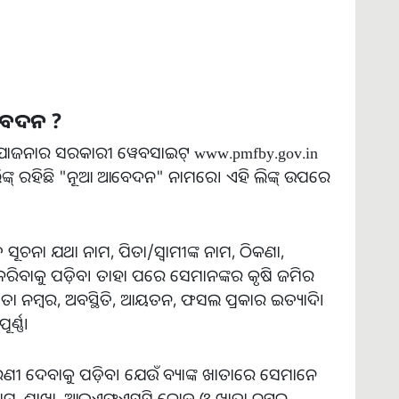
ଆବେଦନ ?
ମା ଯୋଜନାର ସରକାରୀ ୱେବସାଇଟ୍ www.pmfby.gov.in
ଙ୍କ୍ ରହିଛି "ନୂଆ ଆବେଦନ" ନାମରେ। ଏହି ଲିଙ୍କ୍ ଉପରେ
ସୂଚନା ଯଥା ନାମ, ପିତା/ସ୍ୱାମୀଙ୍କ ନାମ, ଠିକଣା,
ିବାକୁ ପଡ଼ିବ। ତାହା ପରେ ସେମାନଙ୍କର କୃଷି ଜମିର
 ନମ୍ବର, ଅବସ୍ଥିତି, ଆୟତନ, ଫସଲ ପ୍ରକାର ଇତ୍ୟାଦି।
୍ଣ୍ଣ।
ବରଣୀ ଦେବାକୁ ପଡ଼ିବ। ଯେଉଁ ବ୍ୟାଙ୍କ ଖାତାରେ ସେମାନେ
ଙ୍କ ନାମ, ଶାଖା, ଆଇଏଫଏସସି କୋଡ଼ ଓ ଖାତା ନମ୍ବର