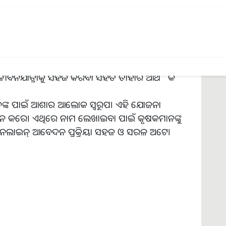
। ଯାହାଫଳରେ ସେମାନେ ଆଗାମୀ ଦିନରେ ଫସଲ ଚାଷ
ିପୂରଣ ପାଇପାରିବେ। କ୍ଷତିର ଗୁରୁତ୍ବ ଅନୁସାରେ
ହାଦ୍ଵାରା କୃଷକ ଆଗାମୀ ଦିନରେ ତାହାର ଫସଲ ଚାଷ ପୁନଃ
 ଜୀବନଯାତ୍ରାକୁ ସହଜ କରିବା ସହିତ ତାହାର ଆର୍ଥିକ
ନଙ୍କ ପାଇଁ ଆଶାର ଆଲୋକ ସ୍ୱରୂପ। ଏହି ଯୋଜନା
୍ରଦାନ କରେ। ଏଥିରେ ନାମ ଲେଖାଇବା ପାଇଁ କୃଷକମାନଙ୍କୁ
ନଲାଇନ୍ ଆବେଦନ ପ୍ରକ୍ରିୟା ସହଜ ଓ ସରଳ ଅଟେ।