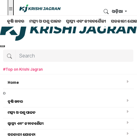
ଓଡ଼ିଆ
କୃଷି ଖବର
ମତ୍ସ୍ୟ ଓ ପଶୁ ପାଳନ
ସ୍ୱାସ୍ଥ୍ୟ ଏବଂ ଜୀବନଶୈଳୀ
ସରକାରୀ ଯୋଜ
#Top on Krishi Jagran
Home
o
କୃଷି ଖବର
ମତ୍ସ୍ୟ ଓ ପଶୁ ପାଳନ
ସ୍ୱାସ୍ଥ୍ୟ ଏବଂ ଜୀବନଶୈଳୀ
କୃଷି ଖବର
ସରକାରୀ ଯୋଜନା