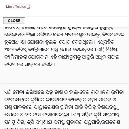
ଦୟାନିଧି ବାଗ, ପି.ଡି. ଓ୍ବାଟରସିଡ ରାୟଗଡ ଏବଂ ସମ୍ମାନୀତ ଅତିଥି
More Topics
ପଞ୍ଚାୟତ ସମିତି ଅଧ୍ଯକ୍ଷା ମୁନିଗୁଡା ଶ୍ରୀମତୀ ଦୁଖିନି
ନିନ୍ଦ୍ରୁକା
,ସିଡିଏଓ
ରାୟଗଡ ଶ୍ରୀଯୁକ୍ତ ମନୋଜ କୁମାର ପ୍ରଧାନ, ସିଡିଭିଓ ରାୟଗଡ ଡ.
CLOSE
ହାଡିବନ୍ଧୁ ଭୋଇ, ଏସିବି ଡିରେକ୍ଟର ଶ୍ରୀଯୁକ୍ତ ଜଗନ୍ନାଥ
ନୁନ୍ଦ୍ରୁକା
,
କୋଲନରା ଜିଲ୍ଲା ପରିଷଦ ସଭ୍ୟ ଧବଳେଶ୍ବର ନାଇଡୁ,
ବିଷମକଟକ
ବ୍ଲକଅଧ୍ୟକ୍ଷା ଯୋଶଦା ହୁଇକା
ଯୋଗ ଦେଇଥିଲେ । ଏଥିସହିତ
ଅନ୍ୟ ବରିଷ୍ଠ ବ୍ୟକ୍ତିମାନେ ମଧ୍ଯ ଯୋଗ ଦେଇଥିଲେ । ଏହି ବିଶିଷ୍ଟ
ବ୍ୟକ୍ତିମାନଙ୍କ ଯୋଗଦାନ ଏହି କାର୍ଯ୍ୟକ୍ରମକୁ ଆହୁରି ଅଧିକ ସଫଳ
କରିବାରେ ସାହାଯ୍ୟ କରିଛି ।
ଏହି ମେଳା ଜରିଆରେ ଛତୁ ଚାଷ ଓ ହାଇ-ଟେକ ଉଦ୍ୟାନର ଭୂମିକା
ଚାଷକ୍ଷେତ୍ରରେ,କୃଷିରେ କୀଟନାଶକ ବ୍ୟବହାର,ମତ୍ସ୍ୟ ପାଳନ ଓ
ପଶୁ ପାଳନରେ ଯାନ୍ତ୍ରୀକରଣର ଭୂମିକା ଆଦି ବିଭିନ୍ନ ବିଷୟବସ୍ତୁ
ଉପରେ ଆଲୋଚନା କରାଯାଇଥିଲା । ଏଥି ସହିତ କୃଷି ସମ୍ବନ୍ଧୀୟ
ସମସ୍ତ ଦିଗ, କୃଷି ସମ୍ବନ୍ଧୀୟ ସମସ୍ତ ପ୍ରକାରର ଯନ୍ତ୍ରପାତି,ଉପକରଣ