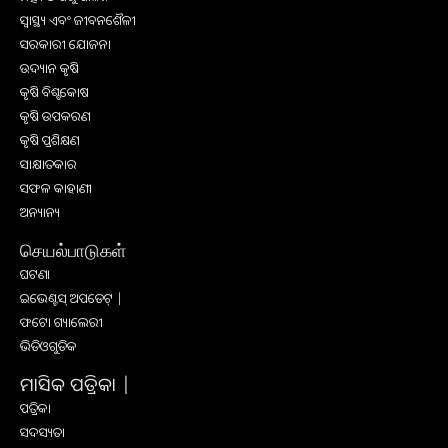
ସ୍ୱାସ୍ଥ୍ୟ ଏବଂ ଜୀବନଶୈଳୀ
ସରକାରୀ ଯୋଜନା
ଉଦ୍ୟାନ କୃଷି
କୃଷି ବିଶ୍ବକୋଷ
କୃଷି ଉପକରଣ
କୃଷି ପ୍ରଶିକ୍ଷଣ
ସାକ୍ଷାତକାର
ସଫଳ କାହାଣୀ
ଅନ୍ୟାନ୍ୟ
செயல்பாடுகள்
ଘଟଣା
ଇଭେଣ୍ଟସ୍ ଅପଡେଟ୍ |
ଫଟୋ ଗ୍ୟାଲେରୀ
ଭିଡିଓଗୁଡିକ
ମାସିକ ପତ୍ରିକା |
ପତ୍ରିକା
ସଦସ୍ୟତା