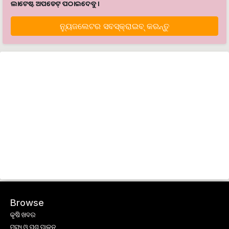
ଲାଟେଷ୍ଟ ଅପଡେଟ୍‌ ପଠାଇଦେବୁ ।
ନ୍ୟୁଜଲେଟର ସବସ୍କ୍ରାଇବ୍‌ କରନ୍ତୁ
Browse
କୃଷି ଖବର
ମତ୍ସ୍ୟ ଓ ପଶୁ ପାଳନ