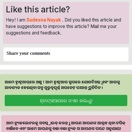
Like this article?
Hey! I am
Sudesna Nayak
. Did you liked this article and
have suggestions to improve this article?
Mail
me your
suggestions and feedback.
Share your comments
ଆମେ ହ୍ବାଟ୍ସଆପ୍‌ରେ ଅଛୁ ! ଆମ ହ୍ବାଟ୍ସଆପ ଗ୍ରୁପରେ ଯୋଗଦିଅନ୍ତୁ ଏବଂ ଆପଙ୍କୁ
ଆବଶ୍ୟକ ହେଉଥିବା ସବୁ ଗୁରୁତ୍ବପୂର୍ଣ୍ଣ ଅପଡେଟ୍‌ ପାଆନ୍ତୁ ପ୍ରତିଦିନ ।
ହ୍ବାଟ୍ସଆପରେ ଜଏନ କରନ୍ତୁ
ଆମ ନ୍ୟୁଜଲେଟରକୁ ସବସ୍କ୍ରାଇବ୍ କରନ୍ତୁ । ଆପଣ ଆପଣଙ୍କ ଆଗ୍ରହ ଥିବା ଟପିକ୍‌
ବାଛିବେ ଏବଂ ଆମେ ଆପଣଙ୍କୁ ବଛା ବଛା ନ୍ୟୁଜ ଓ ଆପଣଙ୍କ ପସନ୍ଦ ଅନୁଯାୟୀ