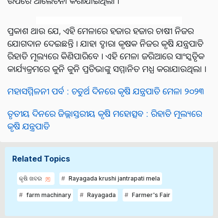
ଉପରେ ଆଲେଚନା କରାଯାଇଥିଲା ।
ପ୍ରକାଶ ଥାଉ ଯେ, ଏହି ମେଳାରେ ହଜାର ହଜାର ଚାଷୀ ନିଜର
ଯୋଗଦାନ ଦେଇଛନ୍ତି । ଯାହା ଦ୍ବାରା କୃଷକ ନିଜର କୃଷି ଯନ୍ତ୍ରପାତି
ରିହାତି ମୂଲ୍ୟରେ କିଣିପାରିବେ । ଏହି ମେଳା ଜରିଆରେ ସାଂସ୍କୃତିକ
କାର୍ଯ୍ୟକ୍ରମରେ କୁନି କୁନି ପ୍ରତିଭାଙ୍କୁ ସମ୍ମାନିତ ମଧ୍ଯ କରାଯାଉଥିଲା ।
ମହାସମ୍ମିଳନୀ ପର୍ବ : ଚତୁର୍ଥ ଦିନରେ କୃଷି ଯନ୍ତ୍ରପାତି ମେଳା ୨୦୨୩
ତୃତୀୟ ଦିନରେ ଜିଲ୍ଲାସ୍ତରୀୟ କୃଷି ମହୋତ୍ସବ : ରିହାତି ମୂଲ୍ୟରେ
କୃଷି ଯନ୍ତ୍ରପାତି
Related Topics
କୃଷି ଖବର
Rayagada krushi jantrapati mela
farm machinary
Rayagada
Farmer's Fair