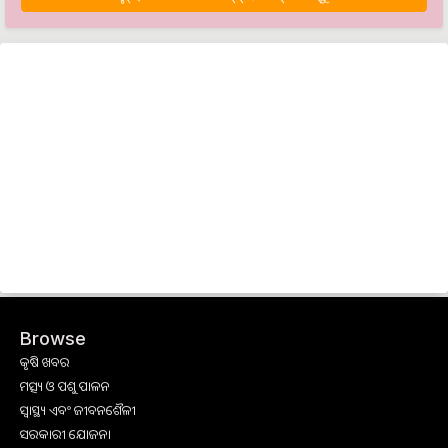
Browse
କୃଷି ଖବର
ମତ୍ସ୍ୟ ଓ ପଶୁ ପାଳନ
ସ୍ୱାସ୍ଥ୍ୟ ଏବଂ ଜୀବନଶୈଳୀ
ସରକାରୀ ଯୋଜନା