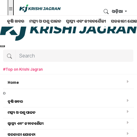
ଓଡ଼ିଆ
କୃଷି ଖବର
ମତ୍ସ୍ୟ ଓ ପଶୁ ପାଳନ
ସ୍ୱାସ୍ଥ୍ୟ ଏବଂ ଜୀବନଶୈଳୀ
ସରକାରୀ ଯୋଜ
#Top on Krishi Jagran
Home
o
କୃଷି ଖବର
ମତ୍ସ୍ୟ ଓ ପଶୁ ପାଳନ
ସ୍ୱାସ୍ଥ୍ୟ ଏବଂ ଜୀବନଶୈଳୀ
କୃଷି ଖବର
ସରକାରୀ ଯୋଜନା