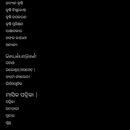
ଉଦ୍ୟାନ କୃଷି
କୃଷି ବିଶ୍ବକୋଷ
କୃଷି ଉପକରଣ
କୃଷି ପ୍ରଶିକ୍ଷଣ
ସାକ୍ଷାତକାର
ସଫଳ କାହାଣୀ
ଅନ୍ୟାନ୍ୟ
செயல்பாடுகள்
ଘଟଣା
ଇଭେଣ୍ଟସ୍ ଅପଡେଟ୍ |
ଫଟୋ ଗ୍ୟାଲେରୀ
ଭିଡିଓଗୁଡିକ
ମାସିକ ପତ୍ରିକା |
ପତ୍ରିକା
ସଦସ୍ୟତା
ପ୍ରଚାର
ଶୁଳ୍କ