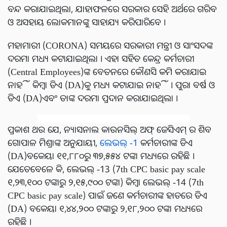
ବନ୍ଦ କରାଯାଇଥିଲା, ଯାହାଫଳରେ ସରକାର ସେହି ଅର୍ଥରେ ଗରିବ
ଓ ଅସହାୟ ଲୋକମାନଙ୍କୁ ସାହାଯ୍ୟ କରିପାରିବେ ।
ମହାମାରୀ (CORONA) ସମୟରେ ସରକାରୀ ମନ୍ତ୍ରୀ ଓ ସାଂସଦଙ୍କ
ଦରମା ମଧ୍ୟ କଟାଯାଇଥିଲା । ଏହା ସହିତ କେନ୍ଦ୍ର କର୍ମଚାରୀ
(Central Employees)ଙ୍କ ବେତନରେ କୌଣସି କମି କରାଯାଇ
ନାହିଁ କିମ୍ବା ଡିଏ (DA)କୁ ମଧ୍ୟ କଟାଯାଇ ନାହିଁ । ପୁରା ବର୍ଷ ଓ
ଡିଏ (DA)ଏବଂ ତାଙ୍କ ଦରମା ପ୍ରଦାନ କରାଯାଇଥିଲା ।
ପ୍ରକାଶ ଥଉ ଯେ, ନ୍ୟାସନାଲ କାଉନସିଲ୍ ଅଫ୍ ଜେସିଏମ୍ ର ଶିବ
ଗୋପାଳ ମିଶ୍ରାଙ୍କ ଅନୁଯାୟୀ,
ଲେଭଲ୍ -1
କର୍ମଚାରୀଙ୍କ ଡିଏ
(DA)ବକେୟା ୧୧,୮୮୦ରୁ ୩୭,୫୫୪ ଟଙ୍କା ମଧ୍ୟରେ ରହିଛି ।
ଯେତେବେଳେ କି, ଲେଭଲ୍ -13 (7th CPC basic pay scale
୧,୨୩,୧୦୦ ଟଙ୍କାରୁ ୨,୧୫,୯୦୦ ଟଙ୍କା) କିମ୍ବା ଲେଭଲ୍ -14 (7th
CPC basic pay scale) ପାଇଁ ଜଣେ କର୍ମଚାରୀଙ୍କ ହାତରେ ଡିଏ
(DA) ବକେୟା ୧,୪୪,୨୦୦ ଟଙ୍କାରୁ ୨,୧୮,୨୦୦ ଟଙ୍କା ମଧ୍ୟରେ
ରହିଛି ।