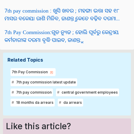
7th pay commission : ଖୁସି ଖବର ; ମହଙ୍ଗା ଭତ୍ତା ସହ ୧୮
ମାସର ବକେୟା ରାଶି ମିଳିବ, ଜାଣନ୍ତୁ କେତେ ବଢ଼ିବ ଦରମା...
7th Pay Commission:ଗୁଡ ନ୍ୟୁଜ ; ହୋଲି ପୂର୍ବରୁ କେନ୍ଦ୍ରୀୟ
କର୍ମଚାରୀଙ୍କ ଦରମା ବୃଦ୍ଧି ପାଇବ, ଜାଣନ୍ତୁ...
Related Topics
7th Pay Commission
7th pay commission latest update
7th pay commission
central government employees
18 months da arrears
da arrears
Like this article?