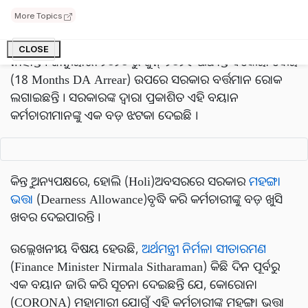
ବାସ୍ତବରେ, ୧୮ ମାସର ଡିଏ (DA)ବକେୟା
(18 Months DA
More Topics
Arrear)
ଏପର୍ଯ୍ୟନ୍ତ ଏଜେଣ୍ଡାରେ ସାମିଲ କରାଯାଇ ନାହିଁ, ଯାହା
ସ୍ପଷ୍ଟ କରୁଛି ଯେ ସରକାର ଏହା ଉପରେ କୌଣସି ନିଷ୍ପତ୍ତି ସପକ୍ଷରେ
CLOSE
ନାହାଁନ୍ତି । ଜାନୁୟାରୀ ୨୦୨୦ ରୁ ଜୁନ୍ ୨୦୨୧ ପର୍ଯ୍ୟନ୍ତ ବକେୟା ଦେୟ
(18 Months DA Arrear) ଉପରେ ସରକାର ବର୍ତ୍ତମାନ ରୋକ
ଲଗାଇଛନ୍ତି । ସରକାରଙ୍କ ଦ୍ୱାରା ପ୍ରକାଶିତ ଏହି ବୟାନ
କର୍ମଚାରୀମାନଙ୍କୁ ଏକ ବଡ଼ ଝଟକା ଦେଇଛି ।
କିନ୍ତୁ ଅନ୍ୟପକ୍ଷରେ, ହୋଲି (Holi)ଅବସରରେ ସରକାର
ମହଙ୍ଗା
ଭତ୍ତା
(Dearness Allowance)ବୃଦ୍ଧି କରି କର୍ମଚାରୀଙ୍କୁ ବଡ଼ ଖୁସି
ଖବର ଦେଇପାରନ୍ତି ।
ଉଲ୍ଲେଖନୀୟ ବିଷୟ ହେଉଛି,
ଅର୍ଥମନ୍ତ୍ରୀ ନିର୍ମଳା ସୀତାରମଣ
(Finance Minister Nirmala Sitharaman) କିଛି ଦିନ ପୂର୍ବରୁ
ଏକ ବୟାନ ଜାରି କରି ସୂଚନା ଦେଇଛନ୍ତି ଯେ, କୋରୋନା
(CORONA) ମହାମାରୀ ଯୋଗୁଁ ଏହି କର୍ମଚାରୀଙ୍କ ମହଙ୍ଗା ଭତ୍ତା