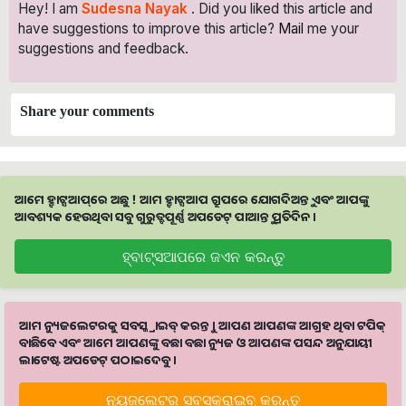
Hey! I am
Sudesna Nayak
. Did you liked this article and
have suggestions to improve this article?
Mail
me your
suggestions and feedback.
Share your comments
ଆମେ ହ୍ବାଟ୍ସଆପ୍‌ରେ ଅଛୁ ! ଆମ ହ୍ବାଟ୍ସଆପ ଗ୍ରୁପରେ ଯୋଗଦିଅନ୍ତୁ ଏବଂ ଆପଙ୍କୁ
ଆବଶ୍ୟକ ହେଉଥିବା ସବୁ ଗୁରୁତ୍ବପୂର୍ଣ୍ଣ ଅପଡେଟ୍‌ ପାଆନ୍ତୁ ପ୍ରତିଦିନ ।
ହ୍ବାଟ୍ସଆପରେ ଜଏନ କରନ୍ତୁ
ଆମ ନ୍ୟୁଜଲେଟରକୁ ସବସ୍କ୍ରାଇବ୍ କରନ୍ତୁ । ଆପଣ ଆପଣଙ୍କ ଆଗ୍ରହ ଥିବା ଟପିକ୍‌
ବାଛିବେ ଏବଂ ଆମେ ଆପଣଙ୍କୁ ବଛା ବଛା ନ୍ୟୁଜ ଓ ଆପଣଙ୍କ ପସନ୍ଦ ଅନୁଯାୟୀ
ଲାଟେଷ୍ଟ ଅପଡେଟ୍‌ ପଠାଇଦେବୁ ।
ନ୍ୟୁଜଲେଟର ସବସ୍କ୍ରାଇବ୍‌ କରନ୍ତୁ