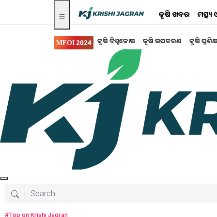
କୃଷି ଖବର
ମତ୍ସ୍
କୃଷି ବିଶ୍ବକୋଷ
କୃଷି ଉପକରଣ
କୃଷି ପ୍ରଶିକ
MFOI 2024
Search for
:
NABARD
NABARD estimates odishas credit potential fo
NABARD spends Rs 2.33 cr for State weaver
NABARD offers 30 percent subsidy for new tr
Nabard will support organic farming
#Top on Krishi Jagran