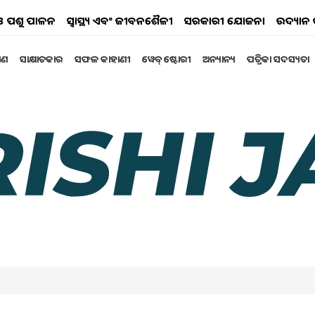
ୟ ଓ ପଶୁ ପାଳନ
ସ୍ୱାସ୍ଥ୍ୟ ଏବଂ ଜୀବନଶୈଳୀ
ସରକାରୀ ଯୋଜନା
ଉଦ୍ୟାନ 
୍ଷଣ
ସାକ୍ଷାତକାର
ସଫଳ କାହାଣୀ
ୱେବ୍ ଷ୍ଟୋରୀ
ଅନ୍ୟାନ୍ୟ
ପତ୍ରିକା ସଦସ୍ୟତା
r fy 2022 23 at rs 134665 cr
s
actors