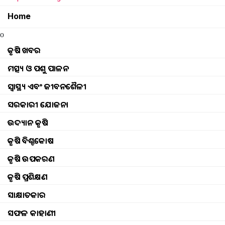
Home
top 5 news headlines of today
o
Nabards launch of carbon credit scheme
କୃଷି ଖବର
ମତ୍ସ୍ୟ ଓ ପଶୁ ପାଳନ
nabard subsidy loans
ସ୍ୱାସ୍ଥ୍ୟ ଏବଂ ଜୀବନଶୈଳୀ
banishree krushak Fpcl of fulbani
ସରକାରୀ ଯୋଜନା
ଉଦ୍ୟାନ କୃଷି
Subsidy system loan for farmers
କୃଷି ବିଶ୍ବକୋଷ
କୃଷି ଉପକରଣ
କୃଷି ପ୍ରଶିକ୍ଷଣ
செயல்பாடுகள்
Browse
କୃଷି ଖବର
ଘଟଣା
ସାକ୍ଷାତକାର
ମତ୍ସ୍ୟ ଓ ପଶୁ ପାଳନ
ଇଭେଣ୍ଟସ୍ ଅପଡେଟ୍ |
ସଫଳ କାହାଣୀ
ସ୍ୱାସ୍ଥ୍ୟ ଏବଂ ଜୀବନଶୈଳୀ
ଫଟୋ ଗ୍ୟାଲେରୀ