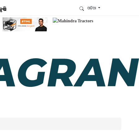
ଓଡ଼ିଆ
କୃଷି
ଆମେ ହ୍ବାଟ୍ସଆପ୍‌ରେ ଅଛୁ ! ଆମ ହ୍ବାଟ୍ସଆପ ଗ୍ରୁପରେ
ଯୋଗଦିଅନ୍ତୁ ଏବଂ ଆପଙ୍କୁ ଆବଶ୍ୟକ ହେଉଥିବା ସବୁ
ଗୁରୁତ୍ବପୂର୍ଣ୍ଣ ଅପଡେଟ୍‌ ପାଆନ୍ତୁ ପ୍ରତିଦିନ ।
ହ୍ବାଟ୍ସଆପରେ ଜଏନ କରନ୍ତୁ
ଆମ ନ୍ୟୁଜଲେଟରକୁ ସବସ୍କ୍ରାଇବ୍ କରନ୍ତୁ । ଆପଣ ଆପଣଙ୍କ
ଆଗ୍ରହ ଥିବା ଟପିକ୍‌ ବାଛିବେ ଏବଂ ଆମେ ଆପଣଙ୍କୁ ବଛା ବଛା
ନ୍ୟୁଜ ଓ ଆପଣଙ୍କ ପସନ୍ଦ ଅନୁଯାୟୀ ଲାଟେଷ୍ଟ ଅପଡେଟ୍‌
ପଠାଇଦେବୁ ।