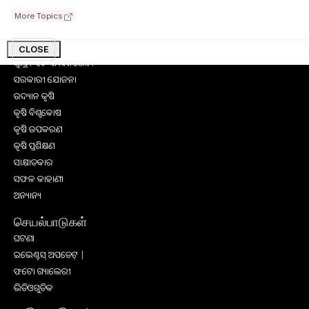
Browse
More Topics
କୃଷି ଖବର
ମତ୍ସ୍ୟ ଓ ପଶୁ ପାଳନ
CLOSE
ସ୍ୱାସ୍ଥ୍ୟ ଏବଂ ଜୀବନଶୈଳୀ
ସରକାରୀ ଯୋଜନା
ଉଦ୍ୟାନ କୃଷି
କୃଷି ବିଶ୍ବକୋଷ
କୃଷି ଉପକରଣ
କୃଷି ପ୍ରଶିକ୍ଷଣ
ସାକ୍ଷାତକାର
ସଫଳ କାହାଣୀ
ଅନ୍ୟାନ୍ୟ
செயல்பாடுகள்
ଘଟଣା
ଇଭେଣ୍ଟସ୍ ଅପଡେଟ୍ |
ଫଟୋ ଗ୍ୟାଲେରୀ
ଭିଡିଓଗୁଡିକ