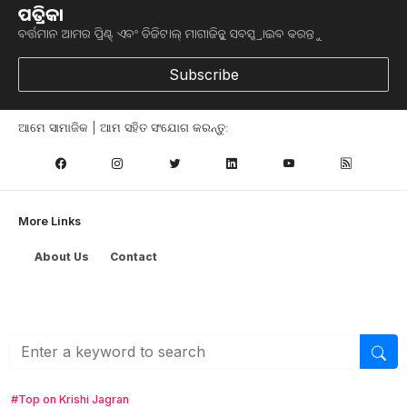
ପତ୍ରିକା
ବର୍ତ୍ତମାନ ଆମର ପ୍ରିଣ୍ଟ୍ ଏବଂ ଡିଜିଟାଲ୍ ମାଗାଜିନ୍କୁ ସବସ୍କ୍ରାଇବ କରନ୍ତୁ
ଆମ ନ୍ୟୁଜଲେଟରକୁ ସବସ୍କ୍ରାଇବ୍ କରନ୍ତୁ । ଆପଣ ଆପଣଙ୍କ ଆଗ୍ରହ
ଥିବା ଟପିକ୍‌ ବାଛିବେ ଏବଂ ଆମେ ଆପଣଙ୍କୁ ବଛା ବଛା ନ୍ୟୁଜ ଓ ଆପଣଙ୍କ
ପସନ୍ଦ ଅନୁଯାୟୀ ଲାଟେଷ୍ଟ ଅପଡେଟ୍‌ ପଠାଇଦେବୁ ।
Subscribe
ନ୍ୟୁଜଲେଟର ସବସ୍କ୍ରାଇବ୍‌ କରନ୍ତୁ
ଆମେ ସାମାଜିକ | ଆମ ସହିତ ସଂଯୋଗ କରନ୍ତୁ:
More Links
About Us
Contact
#Top on Krishi Jagran