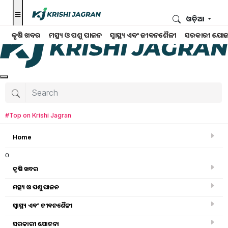
ଓଡ଼ିଆ
କୃଷି ଖବର
ମତ୍ସ୍ୟ ଓ ପଶୁ ପାଳନ
ସ୍ୱାସ୍ଥ୍ୟ ଏବଂ ଜୀବନଶୈଳୀ
ସରକାରୀ ଯୋଜ
#Top on Krishi Jagran
Home
o
କୃଷି ଖବର
ମତ୍ସ୍ୟ ଓ ପଶୁ ପାଳନ
Search for
:
ସ୍ୱାସ୍ଥ୍ୟ ଏବଂ ଜୀବନଶୈଳୀ
Pineapple
ସରକାରୀ ଯୋଜନା