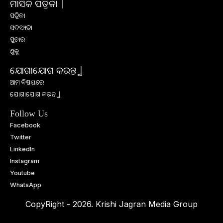
ମାସିକ ପତ୍ରିକା |
ପତ୍ରିକା
ସଦସ୍ୟତା
ପ୍ରଚାର
ଶୁଳ୍କ
ଯୋଗାଯୋଗ କରନ୍ତୁ |
ଆମ ବିଷୟରେ
ଯୋଗାଯୋଗ କରନ୍ତୁ |
Follow Us
Facebook
Twitter
LinkedIn
Instagram
Youtube
WhatsApp
CopyRight - 2026. Krishi Jagran Media Group