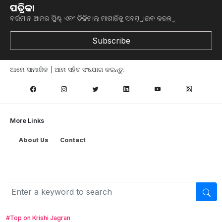
ପତ୍ରିକା
ବର୍ତ୍ତମାନ ଆମର ପ୍ରିଣ୍ଟ୍ ଏବଂ ଡିଜିଟାଲ୍ ମାଗାଜିନ୍କୁ ସବସ୍କ୍ରାଇବ କରନ୍ତୁ
Subscribe
ଆମେ ସାମାଜିକ | ଆମ ସହିତ ସଂଯୋଗ କରନ୍ତୁ:
More Links
About Us
Contact
Browse
କୃଷି ଖବର
ମତ୍ସ୍ୟ ଓ ପଶୁ ପାଳନ
ସ୍ୱାସ୍ଥ୍ୟ ଏବଂ ଜୀବନଶୈଳୀ
ସରକାରୀ ଯୋଜନା
ଉଦ୍ୟାନ କୃଷି
#Top on Krishi Jagran