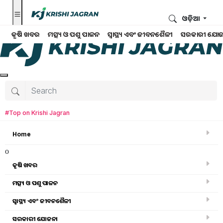
ଓଡ଼ିଆ
କୃଷି ଖବର
ମତ୍ସ୍ୟ ଓ ପଶୁ ପାଳନ
ସ୍ୱାସ୍ଥ୍ୟ ଏବଂ ଜୀବନଶୈଳୀ
ସରକାରୀ ଯୋଜ
#Top on Krishi Jagran
Home
o
କୃଷି ଖବର
ମତ୍ସ୍ୟ ଓ ପଶୁ ପାଳନ
Search for
:
ସ୍ୱାସ୍ଥ୍ୟ ଏବଂ ଜୀବନଶୈଳୀ
weather update rain
ସରକାରୀ ଯୋଜନା