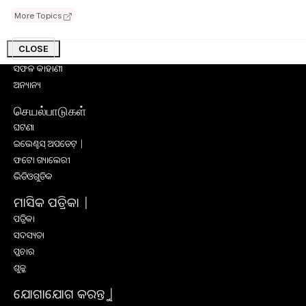
କୃଷି ବିଶ୍ବକୋଷ
More Topics
କୃଷି ଉପକରଣ
କୃଷି ପ୍ରଶିକ୍ଷଣ
CLOSE
ସାକ୍ଷାତକାର
ସଫଳ କାହାଣୀ
ଅନ୍ୟାନ୍ୟ
செயல்பாடுகள்
ଘଟଣା
ଇଭେଣ୍ଟସ୍ ଅପଡେଟ୍ |
ଫଟୋ ଗ୍ୟାଲେରୀ
ଭିଡିଓଗୁଡିକ
ମାସିକ ପତ୍ରିକା |
ପତ୍ରିକା
ସଦସ୍ୟତା
ପ୍ରଚାର
ଶୁଳ୍କ
ଯୋଗାଯୋଗ କରନ୍ତୁ |