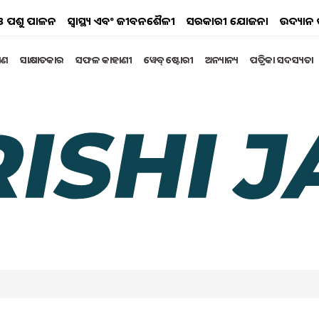
ୟ ଓ ପଶୁ ପାଳନ
ସ୍ୱାସ୍ଥ୍ୟ ଏବଂ ଜୀବନଶୈଳୀ
ସରକାରୀ ଯୋଜନା
ଉଦ୍ୟାନ 
୍ଷଣ
ସାକ୍ଷାତକାର
ସଫଳ କାହାଣୀ
ୱେବ୍ ଷ୍ଟୋରୀ
ଅନ୍ୟାନ୍ୟ
ପତ୍ରିକା ସଦସ୍ୟତା
ds
s scheme
 to women
itional plan