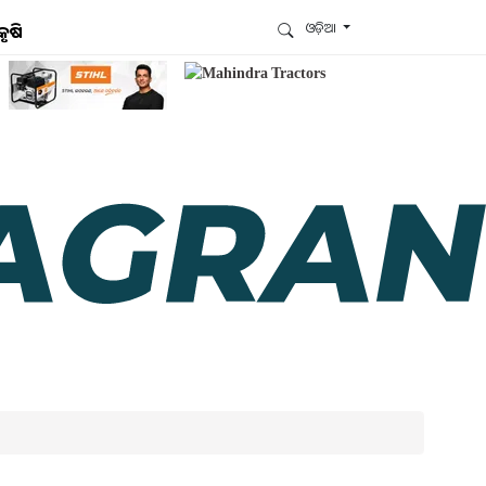
ଓଡ଼ିଆ
କୃଷି
ଆମେ ହ୍ବାଟ୍ସଆପ୍‌ରେ ଅଛୁ ! ଆମ ହ୍ବାଟ୍ସଆପ ଗ୍ରୁପରେ
ଯୋଗଦିଅନ୍ତୁ ଏବଂ ଆପଙ୍କୁ ଆବଶ୍ୟକ ହେଉଥିବା ସବୁ
ଗୁରୁତ୍ବପୂର୍ଣ୍ଣ ଅପଡେଟ୍‌ ପାଆନ୍ତୁ ପ୍ରତିଦିନ ।
ହ୍ବାଟ୍ସଆପରେ ଜଏନ କରନ୍ତୁ
ଆମ ନ୍ୟୁଜଲେଟରକୁ ସବସ୍କ୍ରାଇବ୍ କରନ୍ତୁ । ଆପଣ ଆପଣଙ୍କ
ଆଗ୍ରହ ଥିବା ଟପିକ୍‌ ବାଛିବେ ଏବଂ ଆମେ ଆପଣଙ୍କୁ ବଛା ବଛା
ନ୍ୟୁଜ ଓ ଆପଣଙ୍କ ପସନ୍ଦ ଅନୁଯାୟୀ ଲାଟେଷ୍ଟ ଅପଡେଟ୍‌
ପଠାଇଦେବୁ ।