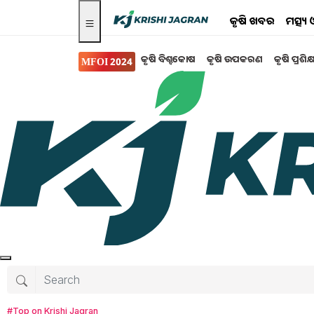
କୃଷି ଖବର
ମତ୍ସ୍
କୃଷି ବିଶ୍ବକୋଷ
କୃଷି ଉପକରଣ
କୃଷି ପ୍ରଶିକ
MFOI 2024
Search for
:
woman scheme
1000 rupees per month for women family hea
Government update on womens dignity saving
Rajasthan government will give smart phones
The chief minister will pay rs 1500 for the add
#Top on Krishi Jagran