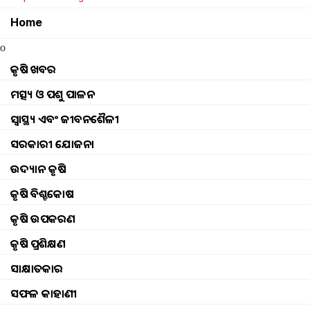
Home
o
କୃଷି ଖବର
ମତ୍ସ୍ୟ ଓ ପଶୁ ପାଳନ
ସ୍ୱାସ୍ଥ୍ୟ ଏବଂ ଜୀବନଶୈଳୀ
ସରକାରୀ ଯୋଜନା
ଉଦ୍ୟାନ କୃଷି
କୃଷି ବିଶ୍ବକୋଷ
କୃଷି ଉପକରଣ
କୃଷି ପ୍ରଶିକ୍ଷଣ
செயல்பாடுகள்
Browse
କୃଷି ଖବର
ଘଟଣା
ସାକ୍ଷାତକାର
ମତ୍ସ୍ୟ ଓ ପଶୁ ପାଳନ
ଇଭେଣ୍ଟସ୍ ଅପଡେଟ୍ |
ସଫଳ କାହାଣୀ
ସ୍ୱାସ୍ଥ୍ୟ ଏବଂ ଜୀବନଶୈଳୀ
ଫଟୋ ଗ୍ୟାଲେରୀ