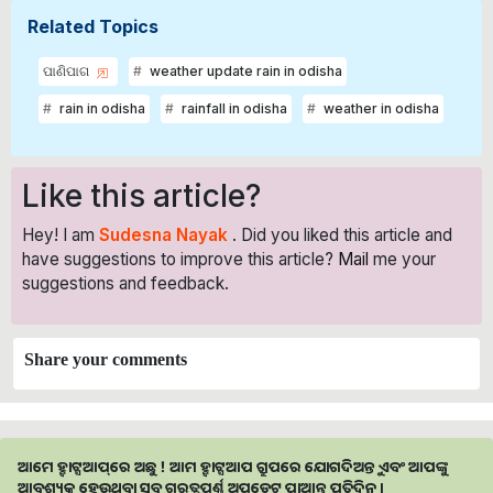
Related Topics
ପାଣିପାଗ
weather update rain in odisha
rain in odisha
rainfall in odisha
weather in odisha
Like this article?
Hey! I am
Sudesna Nayak
. Did you liked this article and
have suggestions to improve this article?
Mail
me your
suggestions and feedback.
Share your comments
ଆମେ ହ୍ବାଟ୍ସଆପ୍‌ରେ ଅଛୁ ! ଆମ ହ୍ବାଟ୍ସଆପ ଗ୍ରୁପରେ ଯୋଗଦିଅନ୍ତୁ ଏବଂ ଆପଙ୍କୁ
ଆବଶ୍ୟକ ହେଉଥିବା ସବୁ ଗୁରୁତ୍ବପୂର୍ଣ୍ଣ ଅପଡେଟ୍‌ ପାଆନ୍ତୁ ପ୍ରତିଦିନ ।