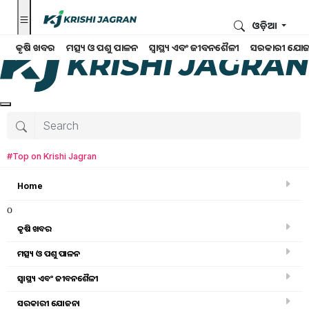
ଓଡ଼ିଆ
କୃଷି ଖବର
ମତ୍ସ୍ୟ ଓ ପଶୁ ପାଳନ
ସ୍ୱାସ୍ଥ୍ୟ ଏବଂ ଜୀବନଶୈଳୀ
ସରକାରୀ ଯୋଜ
#Top on Krishi Jagran
Home
o
କୃଷି ଖବର
ମତ୍ସ୍ୟ ଓ ପଶୁ ପାଳନ
ସ୍ୱାସ୍ଥ୍ୟ ଏବଂ ଜୀବନଶୈଳୀ
କୃଷି ଖବର
ସରକାରୀ ଯୋଜନା