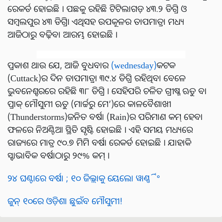
ରେକର୍ଡ ହୋଇଛି । ପଛକୁ ରହିଛି ଟିଟିଲାଗଡ଼ ୪୩.୨ ଡିଗ୍ରି ଓ
ସମ୍ବଲପୁର ୪୩ ଡିଗ୍ରି। ଏଥିସହ ଉପକୂଳର ତାପମାତ୍ରା ମଧ୍ୟ
ଆଜିଠାରୁ ବଢ଼ିବା ଆରମ୍ଭ ହୋଇଛି ।
ପ୍ରକାଶ ଥାଉ ଯେ, ଆଜି ବୁଧବାର
(wednesday)
କଟକ
(Cuttack)ର ଦିନ ତାପମାତ୍ରା ୩୯.୪ ଡିଗ୍ରି ରହିଥିବା ବେଳେ
ଭୁବନେଶ୍ବରରେ ରହିଛି ୩୮ ଡିଗ୍ରି । ସେହିପରି ଚଳିତ ଗ୍ରୀଷ୍ମ ଋତୁ ବା
ପ୍ରାକ୍‌ ମୌସୁମୀ ଋତୁ (ମାର୍ଚ୍ଚରୁ ମେ’)ରେ କାଳବୈଶାଖୀ
(Thunderstorms)ଜନିତ ବର୍ଷା (Rain)ର ପରିମାଣ କମ୍‌ ହେବା
ଫଳରେ ନିଅଣ୍ଟିଆ ସ୍ଥିତି ସୃଷ୍ଟି ହୋଇଛି । ଏହି ସମୟ ମଧ୍ୟରେ
ରାଜ୍ୟରେ ମାତ୍ର ୯୦.୭ ମିମି ବର୍ଷା ରେକର୍ଡ ହୋଇଛି । ଯାହାକି
ସ୍ବାଭାବିକ ବର୍ଷାଠାରୁ ୨୯% କମ୍‌ ।
୨୪ ଘଣ୍ଟାରେ ବର୍ଷା ; ୧୦ ଜିଲ୍ଲାକୁ ୟେଲୋ ୱାର୍ଣ୍ଣିଂ
ଜୁନ୍‌ ୧୦ରେ ଓଡ଼ିଶା ଛୁଇଁବ ମୌସୁମୀ!