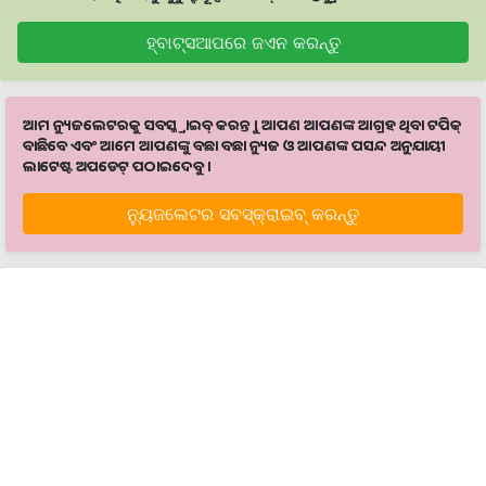
ହ୍ବାଟ୍ସଆପରେ ଜଏନ କରନ୍ତୁ
ଆମ ନ୍ୟୁଜଲେଟରକୁ ସବସ୍କ୍ରାଇବ୍ କରନ୍ତୁ । ଆପଣ ଆପଣଙ୍କ ଆଗ୍ରହ ଥିବା ଟପିକ୍‌
ବାଛିବେ ଏବଂ ଆମେ ଆପଣଙ୍କୁ ବଛା ବଛା ନ୍ୟୁଜ ଓ ଆପଣଙ୍କ ପସନ୍ଦ ଅନୁଯାୟୀ
ଲାଟେଷ୍ଟ ଅପଡେଟ୍‌ ପଠାଇଦେବୁ ।
ନ୍ୟୁଜଲେଟର ସବସ୍କ୍ରାଇବ୍‌ କରନ୍ତୁ