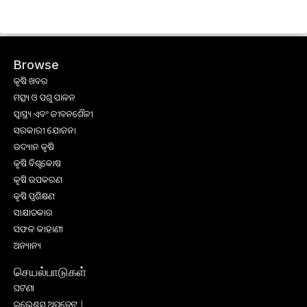
Browse
କୃଷି ଖବର
ମତ୍ସ୍ୟ ଓ ପଶୁ ପାଳନ
ସ୍ୱାସ୍ଥ୍ୟ ଏବଂ ଜୀବନଶୈଳୀ
ସରକାରୀ ଯୋଜନା
ଉଦ୍ୟାନ କୃଷି
କୃଷି ବିଶ୍ବକୋଷ
କୃଷି ଉପକରଣ
କୃଷି ପ୍ରଶିକ୍ଷଣ
ସାକ୍ଷାତକାର
ସଫଳ କାହାଣୀ
ଅନ୍ୟାନ୍ୟ
செயல்பாடுகள்
ଘଟଣା
ଇଭେଣ୍ଟସ୍ ଅପଡେଟ୍ |