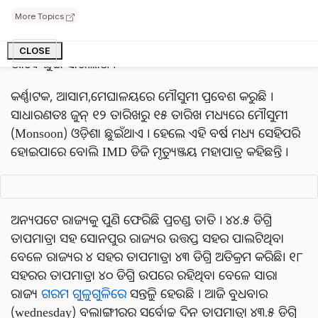
ସୂଚନା ଅନୁଯାୟୀ, ବିଶେଷ ଭାବେ କେନ୍ଦ୍ର ଓଡ଼ିଶା (Odisha) ଓ
More Topics
ଉତ୍ତର ଓଡ଼ିଶାର କିଛି ଅଞ୍ଚଳରେ କମ୍ ବର୍ଷା
(Rain)
ହେବା
ସମ୍ଭାବନା ରହିଛି ।ଏବେ ମୌସୁମୀ
(Monsoon)
କେରଳ ସଂପୂର୍ଣ୍ଣ
CLOSE
ଭାବେ ଛୁଇଁ ସାରିଲାଣି ।
କର୍ଣ୍ଣାଟକ, ଆସାମ,ମେଘାଳୟରେ ମୌସୁମୀ ପ୍ରବେଶ କରୁଛି ।
ସାଧାରଣତଃ ଜୁନ୍ ୧୨ ତାରିଖରୁ ୧୫ ତାରିଖ ମଧ୍ୟରେ ମୌସୁମୀ
(Monsoon) ଓଡ଼ିଶା ଛୁଇଁଥାଏ । ହେଲେ ଏହି ବର୍ଷ ମଧ୍ୟ ସେହିପରି
ହୋଇପାରେ ବୋଲି IMD ଡିଜି ମୃତ୍ୟୁଞ୍ଜୟ ମହାପାତ୍ର କହିଛନ୍ତି ।
ଅନ୍ୟପଟେ ରାଜ୍ୟକୁ ପୁଣି ଫେରିଛି ପ୍ରଚଣ୍ଡ ତାତି । ୪୪.୫ ଡିଗ୍ରି
ତାପମାତ୍ରା ସହ ସୋନପୁର ରାଜ୍ୟର ଉତ୍ତପ୍ତ ସହର ପାଲଟିଥିବା‌
ବେଳେ ରାଜ୍ୟର ୪ ସହର ତାପମାତ୍ରା ୪୩ ଡିଗ୍ରି ଅତିକ୍ରମ କରିଛି। ୧୮
ସହରର ତାପମାତ୍ରା ୪୦ ଡିଗ୍ରି ଉପରେ ରହିଥିବା ବେଳେ ସାରା
ରାଜ୍ୟ
ଗରମ ଗୁଳୁଗୁଳିରେ
ସନ୍ତୁଳି ହେଉଛି । ଆଜି ବୁଧବାର
(wednesday) ବଲାଙ୍ଗୀରର ସର୍ବୋଚ୍ଚ ଦିନ ତାପମାତ୍ରା ୪୩.୫ ଡିଗ୍ରି