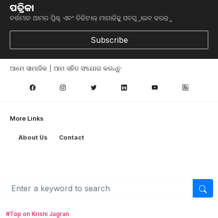
ପତ୍ରିକା
ବର୍ତ୍ତମାନ ଆମର ପ୍ରିଣ୍ଟ୍ ଏବଂ ଡିଜିଟାଲ୍ ମାଗାଜିନ୍କୁ ସବସ୍କ୍ରାଇବ କରନ୍ତୁ
Subscribe
ଆମେ ସାମାଜିକ | ଆମ ସହିତ ସଂଯୋଗ କରନ୍ତୁ:
weather update rain in odisha below normal rainfall this monsoon seaso
imd
More Links
ଜୁନ୍ ମାସରେ ଓଡ଼ିଶାରେ ଭଲ ବର୍ଷା
(Rain)
ହେବ । ଏହାସହ
About Us
Contact
ଚଳିତ ମୌସୁମୀ (Monsoon) ଋତୁରେ ରାଜ୍ୟରେ ମିଶ୍ରିତ ବର୍ଷା
(Rain)ହେବାର ସମ୍ଭାବନା ମଧ୍ୟ ରହିଛି । କେଉଁଠି ସ୍ୱାଭାବିକଠାରୁ
ଅଧିକ ତ ଆଉ କେଉଁଠି ସ୍ୱାଭାବିକଠାରୁ କମ୍ ବର୍ଷା (Rain) ହେବ ।
ଏନେଇ ସୂଚନା ଦେଇଛନ୍ତି ପାଣିପାଗ ବିଶେଷଜ୍ଞ
IMD
ଡିଜି
ମୃତ୍ୟୁଞ୍ଜୟ ମହାପାତ୍ର ।
#Top on Krishi Jagran