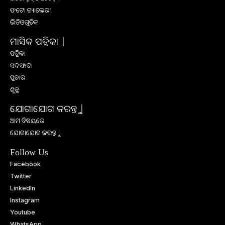
ଫଟୋ ଗ୍ୟାଲେରୀ
ଭିଡିଓଗୁଡିକ
ମାସିକ ପତ୍ରିକା |
ପତ୍ରିକା
ସଦସ୍ୟତା
ପ୍ରଚାର
ଶୁଳ୍କ
ଯୋଗାଯୋଗ କରନ୍ତୁ |
ଆମ ବିଷୟରେ
ଯୋଗାଯୋଗ କରନ୍ତୁ |
Follow Us
Facebook
Twitter
LinkedIn
Instagram
Youtube
WhatsApp