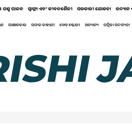
ୟ ଓ ପଶୁ ପାଳନ
ସ୍ୱାସ୍ଥ୍ୟ ଏବଂ ଜୀବନଶୈଳୀ
ସରକାରୀ ଯୋଜନା
ଉଦ୍ୟାନ 
୍ଷଣ
ସାକ୍ଷାତକାର
ସଫଳ କାହାଣୀ
ୱେବ୍ ଷ୍ଟୋରୀ
ଅନ୍ୟାନ୍ୟ
ପତ୍ରିକା ସଦସ୍ୟତା
 ration card food grains will be available for free know
lections 2024