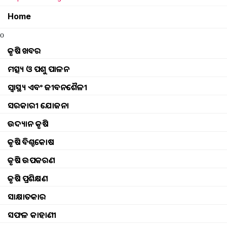
how to surrender Ration Card
Home
Free Ration are not available for all
o
କୃଷି ଖବର
If the dealer is giving less ration then you ca
ମତ୍ସ୍ୟ ଓ ପଶୁ ପାଳନ
Govt extends free ration under PMGKAY till
ସ୍ୱାସ୍ଥ୍ୟ ଏବଂ ଜୀବନଶୈଳୀ
ସରକାରୀ ଯୋଜନା
Govt to provide free ration to poor people for 
ଉଦ୍ୟାନ କୃଷି
big decision of the government free ration will 
କୃଷି ବିଶ୍ବକୋଷ
କୃଷି ଉପକରଣ
Ration card electronic weighing scales will not
କୃଷି ପ୍ରଶିକ୍ଷଣ
Now get 1000 rupees with free ration
ସାକ୍ଷାତକାର
ସଫଳ କାହାଣୀ
Ration card free ration cardholder may get su