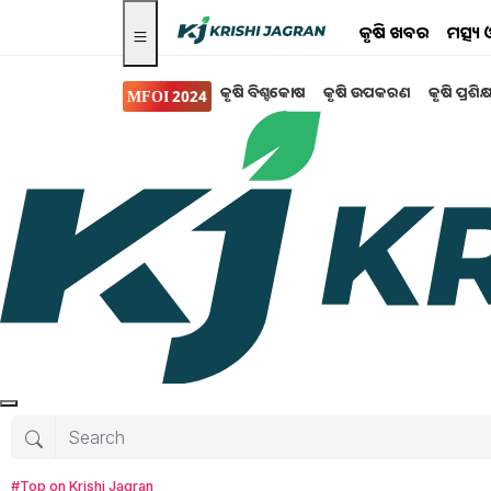
କୃଷି ଖବର
ମତ୍ସ୍
କୃଷି ବିଶ୍ବକୋଷ
କୃଷି ଉପକରଣ
କୃଷି ପ୍ରଶିକ
MFOI 2024
Search for
:
free ration
ration card latest news now even if there is no
how
Will free Ration continue in up till lok sabha e
Free Ration scheme extended till september
#Top on Krishi Jagran