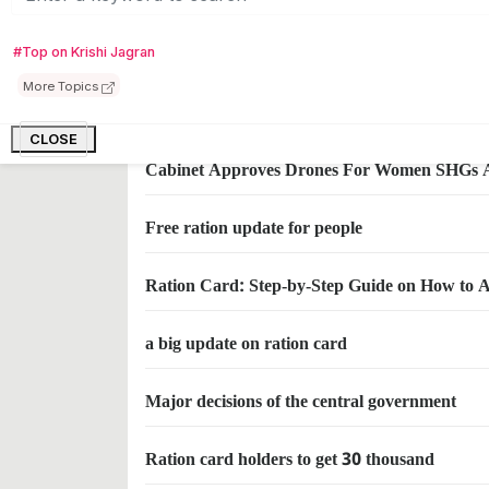
The centre would continue to offer free rations
#Top on Krishi Jagran
More Topics
How to activate closed ration card 2023 ?
CLOSE
Cabinet Approves Drones For Women SHGs An
Free ration update for people
Ration Card: Step-by-Step Guide on How to A
a big update on ration card
Major decisions of the central government
Ration card holders to get 30 thousand