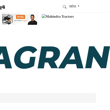
ଓଡ଼ିଆ
କୃଷି
ଆମେ ହ୍ବାଟ୍ସଆପ୍‌ରେ ଅଛୁ ! ଆମ ହ୍ବାଟ୍ସଆପ ଗ୍ରୁପରେ
ଯୋଗଦିଅନ୍ତୁ ଏବଂ ଆପଙ୍କୁ ଆବଶ୍ୟକ ହେଉଥିବା ସବୁ
ଗୁରୁତ୍ବପୂର୍ଣ୍ଣ ଅପଡେଟ୍‌ ପାଆନ୍ତୁ ପ୍ରତିଦିନ ।
ହ୍ବାଟ୍ସଆପରେ ଜଏନ କରନ୍ତୁ
ଆମ ନ୍ୟୁଜଲେଟରକୁ ସବସ୍କ୍ରାଇବ୍ କରନ୍ତୁ । ଆପଣ ଆପଣଙ୍କ
ଆଗ୍ରହ ଥିବା ଟପିକ୍‌ ବାଛିବେ ଏବଂ ଆମେ ଆପଣଙ୍କୁ ବଛା ବଛା
ନ୍ୟୁଜ ଓ ଆପଣଙ୍କ ପସନ୍ଦ ଅନୁଯାୟୀ ଲାଟେଷ୍ଟ ଅପଡେଟ୍‌
ପଠାଇଦେବୁ ।