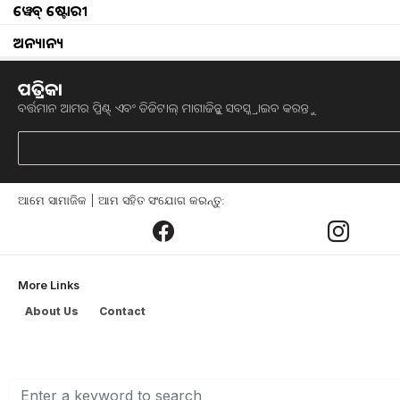
ୱେବ୍ ଷ୍ଟୋରୀ
Ration Card: Now the facility of free ration will
ଅନ୍ୟାନ୍ୟ
Govt extends Aadhaar-Ration card linking dea
ପତ୍ରିକା
ବର୍ତ୍ତମାନ ଆମର ପ୍ରିଣ୍ଟ୍ ଏବଂ ଡିଜିଟାଲ୍ ମାଗାଜିନ୍କୁ ସବସ୍କ୍ରାଇବ କରନ୍ତୁ
Government will give more items in ration car
What is Anna Bhagya Guarantee Scheme? Know 
rice
ଆମେ ସାମାଜିକ | ଆମ ସହିତ ସଂଯୋଗ କରନ୍ତୁ:
Now flour will reach every house, know why th
Under Annapurna Food Packet Scheme, it will 
More Links
government approved.
About Us
Contact
Odisha Ration Card : Know how to Apply Onl
Centre free ration scheme for next 5 years