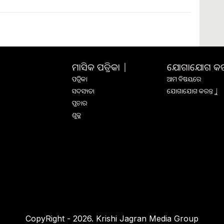
ମାସିକ ପତ୍ରିକା |
ଯୋଗାଯୋଗ କରନ୍
ପତ୍ରିକା
ଆମ ବିଷୟରେ
ସଦସ୍ୟତା
ଯୋଗାଯୋଗ କରନ୍ତୁ |
ପ୍ରଚାର
ଶୁଳ୍କ
CopyRight - 2026. Krishi Jagran Media Group