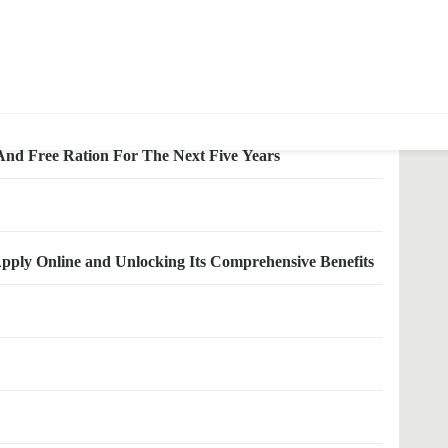
 to over 80 crore people for the next five years
d Free Ration For The Next Five Years
pply Online and Unlocking Its Comprehensive Benefits