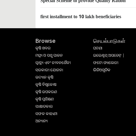
Special Scheme to provide Quality Ration
first installment to 10 lakh beneficiaries
செயல்பாடுகள்
Browse
କୃଷି ଖବର
ଘଟଣା
ମତ୍ସ୍ୟ ଓ ପଶୁ ପାଳନ
ଇଭେଣ୍ଟସ୍ ଅପଡେଟ୍ |
ସ୍ୱାସ୍ଥ୍ୟ ଏବଂ ଜୀବନଶୈଳୀ
ଫଟୋ ଗ୍ୟାଲେରୀ
ସରକାରୀ ଯୋଜନା
ଭିଡିଓଗୁଡିକ
ଉଦ୍ୟାନ କୃଷି
କୃଷି ବିଶ୍ବକୋଷ
କୃଷି ଉପକରଣ
କୃଷି ପ୍ରଶିକ୍ଷଣ
ସାକ୍ଷାତକାର
ସଫଳ କାହାଣୀ
ଅନ୍ୟାନ୍ୟ