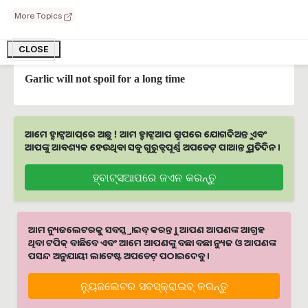
organic cultivation of garlic
More Topics
garlic tea control blood sugar level
CLOSE
Garlic will not spoil for a long time
ଆମେ ହ୍ବାଟ୍ସଆପ୍‌ରେ ଅଛୁ ! ଆମ ହ୍ବାଟ୍ସଆପ ଗ୍ରୁପରେ ଯୋଗଦିଅନ୍ତୁ ଏବଂ
ଆପଙ୍କୁ ଆବଶ୍ୟକ ହେଉଥିବା ସବୁ ଗୁରୁତ୍ବପୂର୍ଣ୍ଣ ଅପଡେଟ୍‌ ପାଆନ୍ତୁ ପ୍ରତିଦିନ ।
ହ୍ବାଟ୍ସଆପରେ ଜଏନ କରନ୍ତୁ
ଆମ ନ୍ୟୁଜଲେଟରକୁ ସବସ୍କ୍ରାଇବ୍ କରନ୍ତୁ । ଆପଣ ଆପଣଙ୍କ ଆଗ୍ରହ
ଥିବା ଟପିକ୍‌ ବାଛିବେ ଏବଂ ଆମେ ଆପଣଙ୍କୁ ବଛା ବଛା ନ୍ୟୁଜ ଓ ଆପଣଙ୍କ
ପସନ୍ଦ ଅନୁଯାୟୀ ଲାଟେଷ୍ଟ ଅପଡେଟ୍‌ ପଠାଇଦେବୁ ।
ନ୍ୟୁଜଲେଟର ସବସ୍କ୍ରାଇବ୍‌ କରନ୍ତୁ