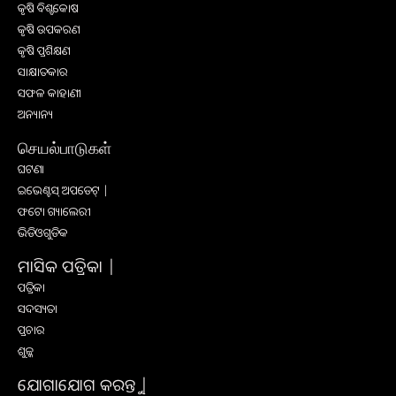
କୃଷି ବିଶ୍ବକୋଷ
କୃଷି ଉପକରଣ
କୃଷି ପ୍ରଶିକ୍ଷଣ
ସାକ୍ଷାତକାର
ସଫଳ କାହାଣୀ
ଅନ୍ୟାନ୍ୟ
செயல்பாடுகள்
ଘଟଣା
ଇଭେଣ୍ଟସ୍ ଅପଡେଟ୍ |
ଫଟୋ ଗ୍ୟାଲେରୀ
ଭିଡିଓଗୁଡିକ
ମାସିକ ପତ୍ରିକା |
ପତ୍ରିକା
ସଦସ୍ୟତା
ପ୍ରଚାର
ଶୁଳ୍କ
ଯୋଗାଯୋଗ କରନ୍ତୁ |