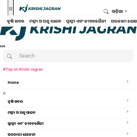
ଓଡ଼ିଆ
କୃଷି ଖବର
ମତ୍ସ୍ୟ ଓ ପଶୁ ପାଳନ
ସ୍ୱାସ୍ଥ୍ୟ ଏବଂ ଜୀବନଶୈଳୀ
ସରକାରୀ ଯୋଜ
#Top on Krishi Jagran
Home
o
କୃଷି ଖବର
ମତ୍ସ୍ୟ ଓ ପଶୁ ପାଳନ
Search for
:
ସ୍ୱାସ୍ଥ୍ୟ ଏବଂ ଜୀବନଶୈଳୀ
garlic
ସରକାରୀ ଯୋଜନା