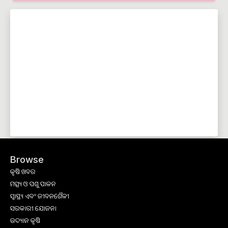
Browse
କୃଷି ଖବର
ମତ୍ସ୍ୟ ଓ ପଶୁ ପାଳନ
ସ୍ୱାସ୍ଥ୍ୟ ଏବଂ ଜୀବନଶୈଳୀ
ସରକାରୀ ଯୋଜନା
ଉଦ୍ୟାନ କୃଷି