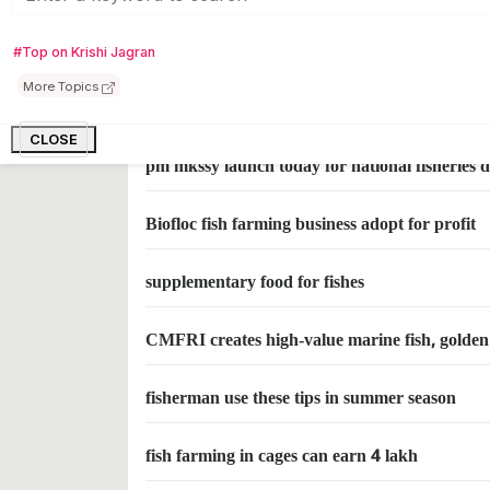
Rohu Farming: Know the Comprehensive Gu
#Top on Krishi Jagran
More Topics
prapare fish feed from cow dung
CLOSE
pm mkssy launch today for national fisheries d
Biofloc fish farming business adopt for profit
supplementary food for fishes
CMFRI creates high-value marine fish, golden 
fisherman use these tips in summer season
fish farming in cages can earn 4 lakh