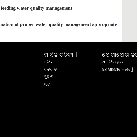
ar feeding water quality management
bination of proper water quality management appropriate
ମାସିକ ପତ୍ରିକା |
ଯୋଗାଯୋଗ କରନ୍
ପତ୍ରିକା
ଆମ ବିଷୟରେ
ସଦସ୍ୟତା
ଯୋଗାଯୋଗ କରନ୍ତୁ |
ପ୍ରଚାର
ଶୁଳ୍କ