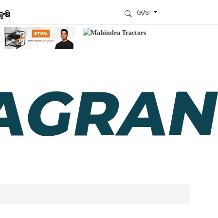
ଓଡ଼ିଆ
କୃଷି
ଆମେ ହ୍ବାଟ୍ସଆପ୍‌ରେ ଅଛୁ ! ଆମ ହ୍ବାଟ୍ସଆପ ଗ୍ରୁପରେ
ଯୋଗଦିଅନ୍ତୁ ଏବଂ ଆପଙ୍କୁ ଆବଶ୍ୟକ ହେଉଥିବା ସବୁ
ଗୁରୁତ୍ବପୂର୍ଣ୍ଣ ଅପଡେଟ୍‌ ପାଆନ୍ତୁ ପ୍ରତିଦିନ ।
ହ୍ବାଟ୍ସଆପରେ ଜଏନ କରନ୍ତୁ
ଆମ ନ୍ୟୁଜଲେଟରକୁ ସବସ୍କ୍ରାଇବ୍ କରନ୍ତୁ । ଆପଣ ଆପଣଙ୍କ
ଆଗ୍ରହ ଥିବା ଟପିକ୍‌ ବାଛିବେ ଏବଂ ଆମେ ଆପଣଙ୍କୁ ବଛା ବଛା
ନ୍ୟୁଜ ଓ ଆପଣଙ୍କ ପସନ୍ଦ ଅନୁଯାୟୀ ଲାଟେଷ୍ଟ ଅପଡେଟ୍‌
ପଠାଇଦେବୁ ।