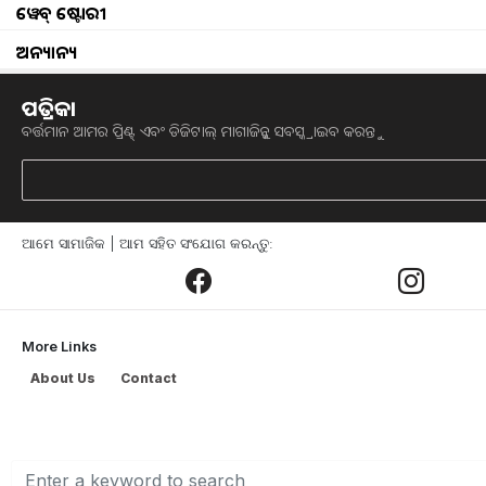
ୱେବ୍ ଷ୍ଟୋରୀ
Pond and fish management important during
ଅନ୍ୟାନ୍ୟ
Bihar Government giving 70 % subsidy on fis
ପତ୍ରିକା
ବର୍ତ୍ତମାନ ଆମର ପ୍ରିଣ୍ଟ୍ ଏବଂ ଡିଜିଟାଲ୍ ମାଗାଜିନ୍କୁ ସବସ୍କ୍ରାଇବ କରନ୍ତୁ
Fish farming can be done along with paddy f
Gold fish farming can change your luck
ଆମେ ସାମାଜିକ | ଆମ ସହିତ ସଂଯୋଗ କରନ୍ତୁ:
Farmers will get free fish seeds, know how man
National Fish Farmer’s Day 2023 Celebration
More Links
Uttar pradesh make new record in fish farmin
About Us
Contact
A Guide to Mix-Fish Farming in a Single Pon
Fish pond care in different season