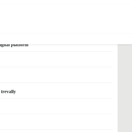
ide
igital platform
trevally