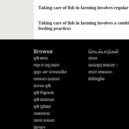
Taking care of fish in farming involves regul
Taking care of fish in farming involves a com
feeding practices
செயல்பாடுகள்
Browse
କୃଷି ଖବର
ଘଟଣା
ମତ୍ସ୍ୟ ଓ ପଶୁ ପାଳନ
ଇଭେଣ୍ଟସ୍ ଅପଡେଟ୍ |
ସ୍ୱାସ୍ଥ୍ୟ ଏବଂ ଜୀବନଶୈଳୀ
ଫଟୋ ଗ୍ୟାଲେରୀ
ସରକାରୀ ଯୋଜନା
ଭିଡିଓଗୁଡିକ
ଉଦ୍ୟାନ କୃଷି
କୃଷି ବିଶ୍ବକୋଷ
କୃଷି ଉପକରଣ
କୃଷି ପ୍ରଶିକ୍ଷଣ
ସାକ୍ଷାତକାର
ସଫଳ କାହାଣୀ
ଅନ୍ୟାନ୍ୟ