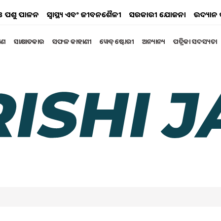
ୟ ଓ ପଶୁ ପାଳନ
ସ୍ୱାସ୍ଥ୍ୟ ଏବଂ ଜୀବନଶୈଳୀ
ସରକାରୀ ଯୋଜନା
ଉଦ୍ୟାନ 
୍ଷଣ
ସାକ୍ଷାତକାର
ସଫଳ କାହାଣୀ
ୱେବ୍ ଷ୍ଟୋରୀ
ଅନ୍ୟାନ୍ୟ
ପତ୍ରିକା ସଦସ୍ୟତା
...