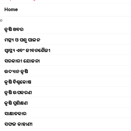
Home
Odisha government scheme for fish farming
o
Know how to take care fish pond
କୃଷି ଖବର
ମତ୍ସ୍ୟ ଓ ପଶୁ ପାଳନ
Benefits of rohu fish farming
ସ୍ୱାସ୍ଥ୍ୟ ଏବଂ ଜୀବନଶୈଳୀ
Pradhan Mantri Matsya Sampada Yojana accomp
ସରକାରୀ ଯୋଜନା
ଉଦ୍ୟାନ କୃଷି
profitable bioflec fish farming
କୃଷି ବିଶ୍ବକୋଷ
How to take care of fish pond according to sea
କୃଷି ଉପକରଣ
କୃଷି ପ୍ରଶିକ୍ଷଣ
New business concepts in ornamental fish culti
ସାକ୍ଷାତକାର
How to Get Benefits of PM Matsya Sampada 
ସଫଳ କାହାଣୀ