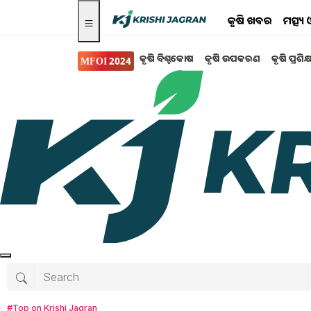
କୃଷି ଖବର
ମତ୍ସ୍
କୃଷି ବିଶ୍ବକୋଷ
କୃଷି ଉପକରଣ
କୃଷି ପ୍ରଶିକ
MFOI 2024
Search for
:
Fish Farming
Atmanirbharsil in odisha fisheries farming
do mixed variety of fish farming... earn in lakhs
Do Biofloc fish farming, get profit
Do fish farming, more income in less time
#Top on Krishi Jagran